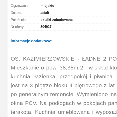
Ogrzewanie:
miejskie
Dojazd:
asfalt
Położenie:
działki zabudowane
Nr oferty:
304927
Informacje dodatkowe:
OS. KAZIMIERZOWSKIE - ŁADNE 2 POK.
Mieszkanie o pow. 38,38m 2 , w skład kt
kuchnia, łazienka, przedpokój i piwnica
jest na 3 piętrze bloku 4-piętrowego z lat
po generalnym remoncie. Wymieniono ins
okna PCV. Na podłogach w pokojach pane
terakota. Kuchnia umeblowana i wypos