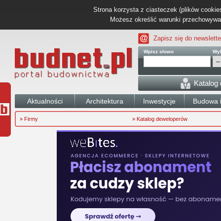
Strona korzysta z ciasteczek (plików cookies
Możesz określić warunki przechowywani
Zapisz się do newslette
Wpisz słowo
Wyb
Katalog
Aktualności
Architektura
Inwestycje
Budowa i
» Firmy
» Katalog deweloperów