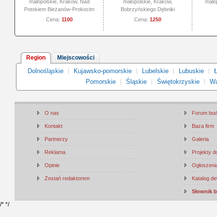
małopolskie, Kraków, Nad
małopolskie, Kraków,
małop
Potokiem Bieżanów-Prokocim
Bobrzyńskiego Dębniki
Cena:
1100
Cena:
1250
Region
Miejscowości
Dolnośląskie
Kujawsko-pomorskie
Lubelskie
Lubuskie
Ł
Pomorskie
Śląskie
Świętokrzyskie
Wa
O nas
Forum bu
Kontakt
Baza firm
Partnerzy
Galeria
Reklama
Projekty 
Opinie
Ogłoszenia
Zostań redaktorem
Katalog d
Słownik 
/*
*/