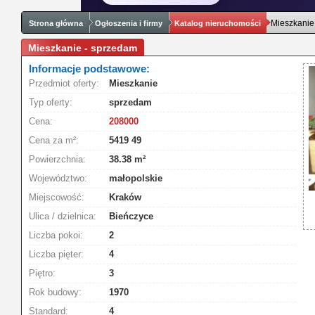
Mieszkanie
Strona główna
Ogłoszenia i firmy
Katalog nieruchomości
Mieszkanie - sprzedam
Informacje podstawowe:
Przedmiot oferty:
Mieszkanie
Typ oferty:
sprzedam
Cena:
208000
Cena za m²:
5419 49
Powierzchnia:
38.38 m²
Województwo:
małopolskie
Miejscowość:
Kraków
Ulica / dzielnica:
Bieńczyce
Liczba pokoi:
2
Liczba pięter:
4
Piętro:
3
Rok budowy:
1970
Standard:
4