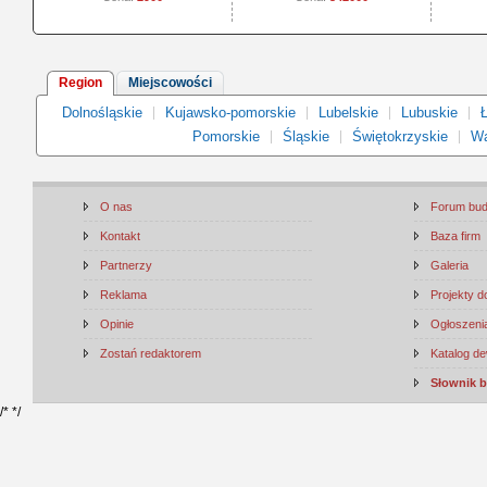
Region
Miejscowości
Dolnośląskie
Kujawsko-pomorskie
Lubelskie
Lubuskie
Ł
Pomorskie
Śląskie
Świętokrzyskie
Wa
O nas
Forum bu
Kontakt
Baza firm
Partnerzy
Galeria
Reklama
Projekty 
Opinie
Ogłoszenia
Zostań redaktorem
Katalog d
Słownik 
/*
*/