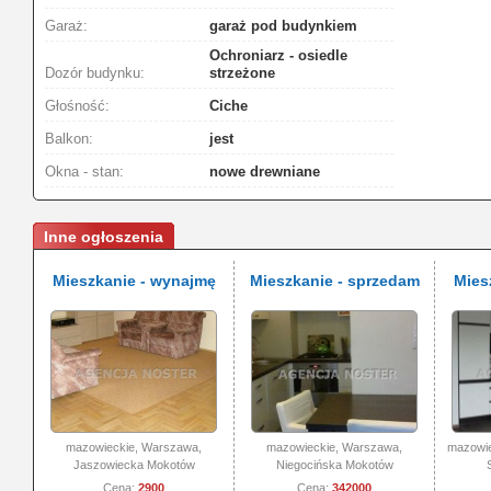
Garaż:
garaż pod budynkiem
Ochroniarz - osiedle
Dozór budynku:
strzeżone
Głośność:
Ciche
Balkon:
jest
Okna - stan:
nowe drewniane
Inne ogłoszenia
Mieszkanie - wynajmę
Mieszkanie - sprzedam
Mies
mazowieckie, Warszawa,
mazowieckie, Warszawa,
mazowie
Jaszowiecka Mokotów
Niegocińska Mokotów
Cena:
2900
Cena:
342000