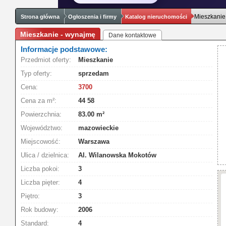
Mieszkanie
Strona główna
Ogłoszenia i firmy
Katalog nieruchomości
Mieszkanie - wynajmę
Dane kontaktowe
Informacje podstawowe:
Przedmiot oferty:
Mieszkanie
Typ oferty:
sprzedam
Cena:
3700
Cena za m²:
44 58
Powierzchnia:
83.00 m²
Województwo:
mazowieckie
Miejscowość:
Warszawa
Ulica / dzielnica:
Al. Wilanowska Mokotów
Liczba pokoi:
3
Liczba pięter:
4
Piętro:
3
Rok budowy:
2006
Standard:
4