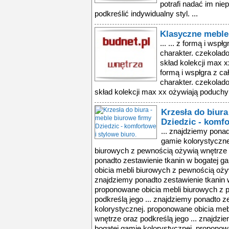
potrafi nadać im nie
podkreślić indywidualny styl. ...
Klasyczne mebl
... ... z formą i wsp
charakter. czekolad
skład kolekcji max x
formą i wspłgra z ca
charakter. czekolad
skład kolekcji max xx ożywiają poduchy 
Krzesła do biura
Dziedzic - komfo
... znajdziemy ponad
gamie kolorystyczne
biurowych z pewnością ożywią wnętrze o
ponadto zestawienie tkanin w bogatej g
obicia mebli biurowych z pewnością ożyw
znajdziemy ponadto zestawienie tkanin 
proponowane obicia mebli biurowych z 
podkreślą jego ... znajdziemy ponadto z
kolorystycznej. proponowane obicia me
wnętrze oraz podkreślą jego ... znajdzi
bogatej gamie kolorystycznej. proponow