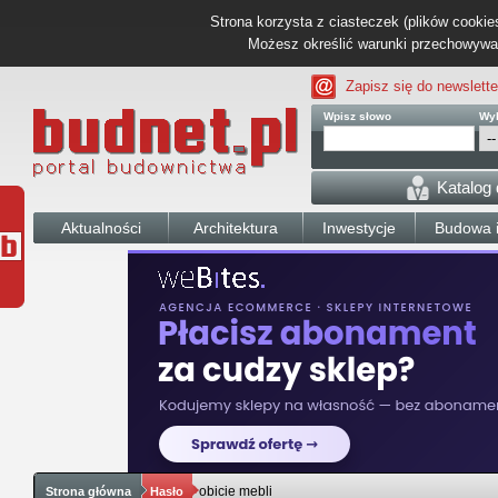
Strona korzysta z ciasteczek (plików cookies
Możesz określić warunki przechowywani
Zapisz się do newslette
Wpisz słowo
Wyb
Katalog
Aktualności
Architektura
Inwestycje
Budowa i
obicie mebli
Strona główna
Hasło