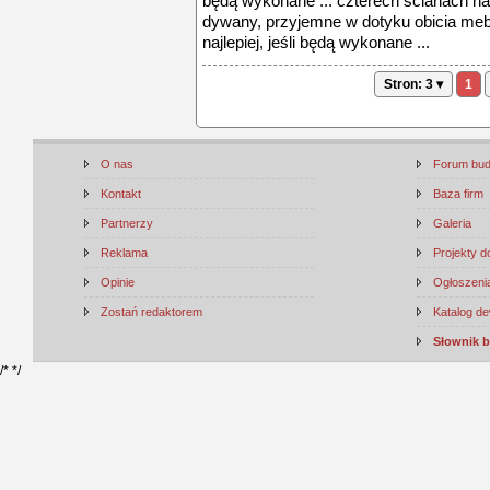
będą wykonane ... czterech ścianach n
dywany, przyjemne w dotyku obicia mebli,
najlepiej, jeśli będą wykonane ...
Stron: 3 ▾
1
O nas
Forum bu
Kontakt
Baza firm
Partnerzy
Galeria
Reklama
Projekty 
Opinie
Ogłoszenia
Zostań redaktorem
Katalog d
Słownik 
/*
*/