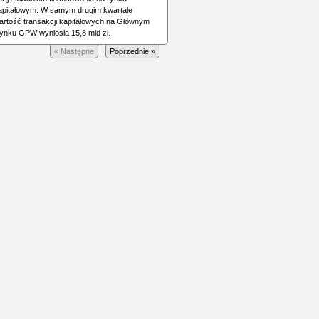
apitałowym. W samym drugim kwartale
artość transakcji kapitałowych na Głównym
ynku GPW wyniosła 15,8 mld zł.
« Następne
Poprzednie »