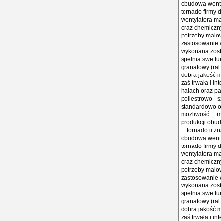
obudowa wentyl
tornado firmy 
wentylatora ma
oraz chemiczny
potrzeby malow
zastosowanie 
wykonana zosta
spełnia swe fu
granatowy (ral
dobra jakość 
zaś trwała i i
halach oraz p
poliestrowo - s
standardowo ob
możliwość ... 
produkcji obud
... tornado ii
obudowa wentyl
tornado firmy 
wentylatora ma
oraz chemiczny
potrzeby malow
zastosowanie 
wykonana zosta
spełnia swe fu
granatowy (ral
dobra jakość 
zaś trwała i in