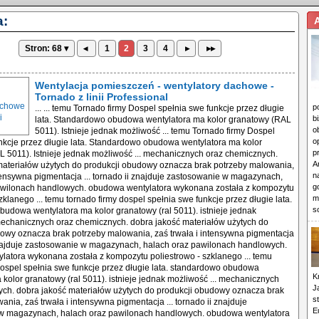
:
Stron: 68 ▾
◂
1
2
3
4
▸
▸▸
Wentylacja pomieszczeń - wentylatory dachowe -
Tornado z linii Professional
p
... ... temu Tornado firmy Dospel spełnia swe funkcje przez długie
b
lata. Standardowo obudowa wentylatora ma kolor granatowy (RAL
o
5011). Istnieje jednak możliwość ... temu Tornado firmy Dospel
o
nkcje przez długie lata. Standardowo obudowa wentylatora ma kolor
p
 5011). Istnieje jednak możliwość ... mechanicznych oraz chemicznych.
A
materiałów użytych do produkcji obudowy oznacza brak potrzeby malowania,
n
ntensywna pigmentacja ... tornado ii znajduje zastosowanie w magazynach,
g
awilonach handlowych. obudowa wentylatora wykonana została z kompozytu
m
zklanego ... temu tornado firmy dospel spełnia swe funkcje przez długie lata.
s
udowa wentylatora ma kolor granatowy (ral 5011). istnieje jednak
mechanicznych oraz chemicznych. dobra jakość materiałów użytych do
owy oznacza brak potrzeby malowania, zaś trwała i intensywna pigmentacja
 znajduje zastosowanie w magazynach, halach oraz pawilonach handlowych.
atora wykonana została z kompozytu poliestrowo - szklanego ... temu
dospel spełnia swe funkcje przez długie lata. standardowo obudowa
K
 kolor granatowy (ral 5011). istnieje jednak możliwość ... mechanicznych
J
ch. dobra jakość materiałów użytych do produkcji obudowy oznacza brak
s
ania, zaś trwała i intensywna pigmentacja ... tornado ii znajduje
E
w magazynach, halach oraz pawilonach handlowych. obudowa wentylatora