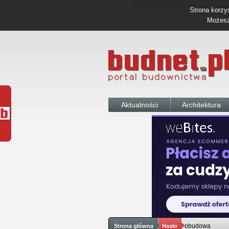
Strona korzys
Możesz 
Aktualności
Architektura
obudowa
Strona główna
Hasło