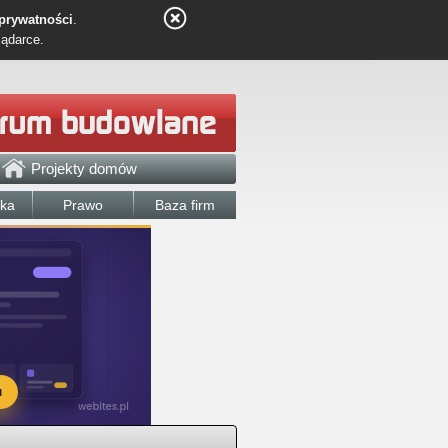
 prywatności
.
lądarce.
Projekty domów
łka
Prawo
Baza firm