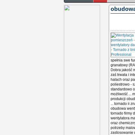
obudowa
spełnia swe fu
granatowy (RAL
Dobra jakość 
zaś trwała i i
halach oraz p
poliestrowo - s
standardowo ob
możliwość ... 
produkcji obud
... tornado ii
obudowa wentyl
tornado firmy 
wentylatora ma
oraz chemiczny
potrzeby malow
zastosowanie 