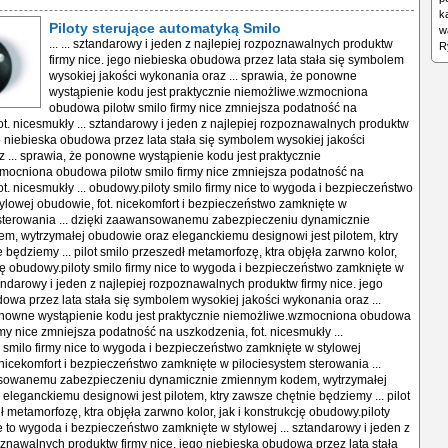
k
Piloty sterujące automatyką Smilo
w
... ... sztandarowy i jeden z najlepiej rozpoznawalnych produktw firmy nice. jego niebieska obudowa przez lata stała się symbolem wysokiej jakości wykonania oraz ... sprawia, że ponowne wystąpienie kodu jest praktycznie niemożliwe.wzmocniona obudowa pilotw smilo firmy nice zmniejsza podatność na uszkodzenia, fot. nicesmukły ... sztandarowy i jeden z najlepiej rozpoznawalnych produktw firmy nice. jego niebieska obudowa przez lata stała się symbolem wysokiej jakości wykonania oraz ... sprawia, że ponowne wystąpienie kodu jest praktycznie niemożliwe.wzmocniona obudowa pilotw smilo firmy nice zmniejsza podatność na uszkodzenia, fot. nicesmukły ... obudowy.piloty smilo firmy nice to wygoda i bezpieczeństwo zamknięte w stylowej obudowie, fot. nicekomfort i bezpieczeństwo zamknięte w pilociesystem sterowania ... dzięki zaawansowanemu zabezpieczeniu dynamicznie zmiennym kodem, wytrzymałej obudowie oraz eleganckiemu designowi jest pilotem, ktry zawsze chętnie będziemy ... pilot smilo przeszedł metamorfozę, ktra objęła zarwno kolor, jak i konstrukcję obudowy.piloty smilo firmy nice to wygoda i bezpieczeństwo zamknięte w stylowej ... sztandarowy i jeden z najlepiej rozpoznawalnych produktw firmy nice. jego niebieska obudowa przez lata stała się symbolem wysokiej jakości wykonania oraz ... sprawia, że ponowne wystąpienie kodu jest praktycznie niemożliwe.wzmocniona obudowa pilotw smilo firmy nice zmniejsza podatność na uszkodzenia, fot. nicesmukły ... obudowy.piloty smilo firmy nice to wygoda i bezpieczeństwo zamknięte w stylowej obudowie, fot. nicekomfort i bezpieczeństwo zamknięte w pilociesystem sterowania ... dzięki zaawansowanemu zabezpieczeniu dynamicznie zmiennym kodem, wytrzymałej obudowie oraz eleganckiemu designowi jest pilotem, ktry zawsze chętnie będziemy ... pilot smilo przeszedł metamorfozę, ktra objęła zarwno kolor, jak i konstrukcję obudowy.piloty smilo firmy nice to wygoda i bezpieczeństwo zamknięte w stylowej ... sztandarowy i jeden z najlepiej rozpoznawalnych produktw firmy nice. jego niebieska obudowa przez lata stała się symbolem wysokiej jakości wykonania oraz ... sprawia, że ponowne wystąpienie kodu jest praktycznie niemożliwe.wzmocniona obudowa pilotw smilo firmy nice zmniejsza podatność na uszkodzenia, fot. nicesmukły ... obudowy.piloty smilo firmy nice to wygoda i bezpieczeństwo zamknięte w stylowej obudowie, fot. nicekomfort i bezpieczeństwo zamknięte w pilociesystem sterowania ... dzięki zaawansowanemu zabezpieczeniu dynamicznie zmiennym kodem, wytrzymałej obudowie oraz eleganckiemu designowi jest pilotem, ktry zawsze chętnie będziemy ... pilot smilo przeszedł metamorfozę, ktra objęła zarwno kolor, jak i konstrukcję obudowy.piloty smilo firmy nice to wygoda i bezpieczeństwo zamknięte w stylowej ... sztandarowy i jeden z najlepiej rozpoznawalnych produktw firmy nice. jego niebieska obudowa przez lata stała się symbolem wysokiej jakości wykonania oraz ... sprawia, że ponowne wystąpienie kodu jest praktycznie niemożliwe.wzmocniona obudowa pilotw smilo firmy nice zmniejsza podatność na uszkodzenia, fot. nicesmukły ... obudowy.piloty smilo firmy nice to wygoda i bezpieczeństwo zamknięte w stylowej obudowie, fot. nicekomfort i bezpieczeństwo zamknięte w pilociesystem sterowania ... dzięki zaawansowanemu zabezpieczeniu dynamicznie zmiennym kodem, wytrzymałej obudowie oraz eleganckiemu designowi jest pilotem, ktry zawsze chętnie będziemy ... pilot smilo przeszedł metamorfozę, ktra objęła zarwno kolor, jak i konstrukcję obudowy.piloty smilo firmy nice to wygoda i bezpieczeństwo zamknięte w stylowej ... sztandarowy i jeden z najlepiej rozpoznawalnych produktw firmy nice. jego niebieska obudowa przez lata stała się symbolem wysokiej jakości wykonania oraz ... sprawia, że ponowne wystąpienie kodu jest praktycznie niemożliwe.wzmocniona obudowa pilotw smilo firmy nice zmniejsza podatność na uszkodzenia, fot. nicesmukły ... obudowy.piloty smilo firmy nice to wygoda i bezpieczeństwo zamknięte w stylowej obudowie, fot. nicekomfort i bezpieczeństwo zamknięte w pilociesystem sterowania ... dzięki zaawansowanemu zabezpieczeniu dynamicznie zmiennym kodem, wytrzymałej obudowie oraz eleganckiemu designowi jest pilotem, ktry zawsze chętnie będziemy ... pilot smilo przeszedł metamorfozę, ktra objęła zarwno kolor, jak i konstrukcję obudowy.piloty smilo firmy nice to wygoda i bezpieczeństwo zamknięte w stylowej ... sztandarowy i jeden z najlepiej rozpoznawalnych produktw firmy nice. jego niebieska obudowa przez lata stała się symbolem wysokiej jakości wykonania oraz ... sprawia, że ponowne wystąpienie kodu jest praktycznie niemożliwe.wzmocniona obudowa pilotw smilo firmy nice zmniejsza podatność na uszkodzenia, fot. nicesmukły ... obudowy.piloty smilo firmy nice to wygoda i bezpieczeństwo zamknięte w stylowej obudowie, fot. nicekomfort i bezpieczeństwo zamknięte w pilociesystem sterowania ... dzięki zaawansowanemu zabezpieczeniu dynamicznie zmiennym kodem, wytrzymałej obudowie oraz eleganckiemu designowi jest pilotem, ktry zawsze chętnie będziemy ... pilot smilo przeszedł metamorfozę, ktra objęła zarwno kolor, jak i konstrukcję obudowy.piloty smilo firmy nice to wygoda i bezpieczeństwo zamknięte w stylowej ... sztandarowy i jeden z najlepiej rozpoznawalnych produktw firmy nice. jego niebieska obudowa przez lata stała się symbolem wysokiej jakości wykonania oraz ... sprawia, że ponowne wystąpienie kodu jest praktycznie niemożliwe.wzmocniona obudowa pilotw smilo firmy nice zmniejsza podatność na uszkodzenia, fot. nicesmukły ... obudowy.piloty smilo firmy nice to wygoda i bezpieczeństwo zamknięte w stylowej obudowie, fot. nicekomfort i bezpieczeństwo zamknięte w pilociesystem sterowania ... dzięki zaawansowanemu zabezpieczeniu dynamicznie zmiennym kodem, wytrzymałej obudowie oraz eleganckiemu designowi jest pilotem, ktry zawsze chętnie będziemy ... pilot smilo przeszedł metamorfozę, ktra objęła zarwno kolor, jak i konstrukcję obudowy.piloty smilo firmy nice to wygoda i bezpieczeństwo zamknięte w stylowej ... sztandarowy i jeden z najlepiej rozpoznawalnych produktw firmy nice. jego niebieska obudowa przez lata stała się symbolem wysokiej jakości wykonania oraz ... sprawia, że ponowne wystąpienie kodu jest praktycznie niemożliwe.wzmocniona obudowa pilotw smilo firmy nice zmniejsza podatność na uszkodzenia, fot. nicesmukły ... obudowy.piloty smilo firmy nice to wygoda i bezpieczeństwo zamknięte w stylowej obudowie, fot. nicekomfort i bezpieczeństwo zamknięte w pilociesystem sterowania ... dzięki zaawansowanemu zabezpieczeniu dynamicznie zmiennym kodem, wytrzymałej obudowie oraz eleganckiemu designowi jest pilotem, ktry zawsze chętnie będziemy ... pilot smilo przeszedł metamorfozę, ktra objęła zarwno kolor, jak i konstrukcję obudowy.piloty smilo firmy nice to wygoda i bezpieczeństwo zamknięte w stylowej ... sztandarowy i jeden z najlepiej rozpoznawalnych produktw firmy nice. jego niebieska obudowa przez lata stała się symbolem wysokiej jakości wykonania oraz ... sprawia, że ponowne wystąpienie kodu jest praktycznie niemożliwe.wzmocniona obudowa pilotw smilo firmy nice zmniejsza podatność na uszkodzenia, fot. nicesmukły ... obudowy.piloty smilo firmy nice to wygoda i bezpieczeństwo zamknięte w stylowej obudowie, fot. nicekomfort i bezpieczeństwo zamknięte w pilociesystem sterowania ... dzięki zaawansowanemu zabezpieczeniu dynamicznie zmiennym kodem, wytrzymałej obudowie oraz eleganckiemu designowi jest pilotem, ktry zawsze chętnie będziemy ... pilot smilo przeszedł metamorfozę, ktra objęła zarwno kolor, jak i konstrukcję obudowy.piloty smilo firmy nice to wygoda i bezpieczeństwo zamknięte w stylowej ... sztandarowy i jeden z najlepiej rozpoznawalnych produktw firmy nice. jego niebieska obudowa przez lata stała się symbolem wysokiej jakości wykonania oraz ... sprawia, że ponowne wystąpienie kodu jest praktycznie niemożliwe.wzmocniona obudowa pilotw smilo firmy nice zmniejsza podatność na uszkodzenia, fot. nicesmukły ... obudowy.piloty smilo firmy nice to wygoda i bezpieczeństwo zamknięte w stylowej obudowie, fot. nicekomfort i bezpieczeństwo zamknięte w pilociesystem sterowania ... dzięki zaawansowanemu zabezpieczeniu dynamicznie zmiennym kodem, wytrzymałej obudowie oraz eleganckiemu designowi jest pilotem, ktry zawsze chętnie będziemy ... pilot smilo przeszedł metamorfozę, ktra objęła zarwno kolor, jak i konstrukcję obudowy.piloty smilo firmy nice to wygoda i bezpieczeństwo zamknięte w stylowej ... sztandarowy i jeden z najlepiej rozpoznawalnych produktw firmy nice. jego niebieska obudowa przez lata stała się symbolem wysokiej jakości wykonania oraz ... sprawia, że ponowne wystąpienie kodu jest praktycznie niemożliwe.wzmocniona obudowa pilotw smilo firmy nice zmniejsza podatność na uszkodzenia, fot. nicesmukły ... obudowy.piloty smilo firmy nice to wygoda i bezpieczeństwo zamknięte w stylowej obudowie, fot. nicekomfort i bezpieczeństwo zamknięte w pilociesystem sterowania ... dzięki zaawansowanemu zabezpieczeniu dynamicznie zmiennym kodem, wytrzymałej obudowie oraz eleganckiemu designowi jest pilotem, ktry zawsze chętnie będziemy ... pilot smilo przeszedł metamorfozę, ktra objęła zarwno kolor, jak i konstrukcję obudowy.piloty smilo firmy nice to wygoda i bezpieczeństwo zamknięte w stylowej ... sztandarowy i jeden z najlepiej rozpoznawalnych produktw firmy nice. jego niebieska obudowa przez lata stała się symbolem wysokiej jakości wykonania oraz ... sprawia, że ponowne wystąpienie kodu jest praktycznie niemożliwe.wzmocniona obudowa pilotw smilo firmy nice zmniejsza podatność na uszkodzenia, fot. nicesmukły ... obudowy.piloty smilo firmy nice to wygoda i bezpieczeństwo zamknięte w stylowej obudowie, fot. nicekomfort i bezpieczeństwo zamknięte w pilociesystem sterowania ... dzięki zaawansowanemu zabezpieczeniu dynamicznie zmiennym kodem, wytrzymałej obudowie oraz eleganckiemu designowi jest pilotem, ktry zawsze chętnie będziemy ... pilot smilo przeszedł metamorfozę, ktra objęła zarwno kolor, jak i konstrukcję obudowy.piloty smilo
R