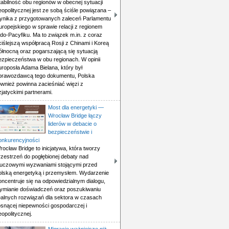
tabilność obu regionów w obecnej sytuacji
eopolitycznej jest ze sobą ściśle powiązana –
ynika z przygotowanych zaleceń Parlamentu
uropejskiego w sprawie relacji z regionem
ndo-Pacyfiku. Ma to związek m.in. z coraz
ciślejszą współpracą Rosji z Chinami i Koreą
ółnocną oraz pogarszającą się sytuacją
ezpieczeństwa w obu regionach. W opinii
uroposła Adama Bielana, który był
prawozdawcą tego dokumentu, Polska
ównież powinna zacieśniać więzi z
zjatyckimi partnerami.
Most dla energetyki —
Wrocław Bridge łączy
liderów w debacie o
bezpieczeństwie i
onkurencyjności
rocław Bridge to inicjatywa, która tworzy
rzestrzeń do pogłębionej debaty nad
luczowymi wyzwaniami stojącymi przed
olską energetyką i przemysłem. Wydarzenie
oncentruje się na odpowiedzialnym dialogu,
ymianie doświadczeń oraz poszukiwaniu
ealnych rozwiązań dla sektora w czasach
osnącej niepewności gospodarczej i
eopolitycznej.