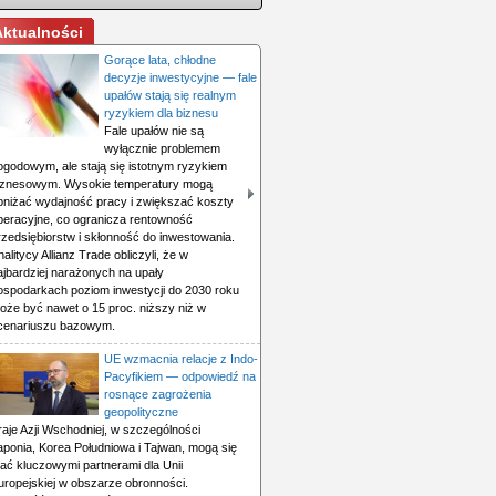
Aktualności
Gorące lata, chłodne
decyzje inwestycyjne — fale
upałów stają się realnym
ryzykiem dla biznesu
Fale upałów nie są
wyłącznie problemem
ogodowym, ale stają się istotnym ryzykiem
iznesowym. Wysokie temperatury mogą
bniżać wydajność pracy i zwiększać koszty
peracyjne, co ogranicza rentowność
rzedsiębiorstw i skłonność do inwestowania.
nalitycy Allianz Trade obliczyli, że w
ajbardziej narażonych na upały
ospodarkach poziom inwestycji do 2030 roku
oże być nawet o 15 proc. niższy niż w
cenariuszu bazowym.
UE wzmacnia relacje z Indo-
Pacyfikiem — odpowiedź na
rosnące zagrożenia
geopolityczne
raje Azji Wschodniej, w szczególności
aponia, Korea Południowa i Tajwan, mogą się
tać kluczowymi partnerami dla Unii
uropejskiej w obszarze obronności.