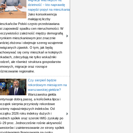
Migracje ważniejsze niż
dzietność – kto naprawdę
napędzi popyt na mieszkania
Jako konsekwencja
malejącej liczby
ieszkańców Polski często przedstawiana
est zapowiedź spadku cen nieruchomości. W
zeczywistości zależność między demografią
 rynkiem mieszkaniowym jest znacznie
ardziej złożona i obejmuje szereg wzajemnie
owiązanych zjawisk. O tym, jak będą
achowywać się ceny mieszkań w kolejnych
ekadach, zdecydują nie tylko wskaźniki
rodzeń, ale również struktura gospodarstw
omowych, migracje oraz rosnące
różnicowanie regionalne.
Czy sierpień będzie
rekordowym miesiącem na
warszawskiej giełdzie?
Warszawska giełda
ontynuuje dobrą passę, a końcówka lipca i
oczątek sierpnia przyniosły rekordowe
oziomy najważniejszych indeksów. Od
oczątku 2026 roku indeksy dużych i
rednich spółek oraz szeroki WIG zyskały po
5–29 proc. Jednocześnie rośnie aktywność
nwestorów i zainteresowanie ze strony spółek
ozyskiwaniem finansowania na rynku