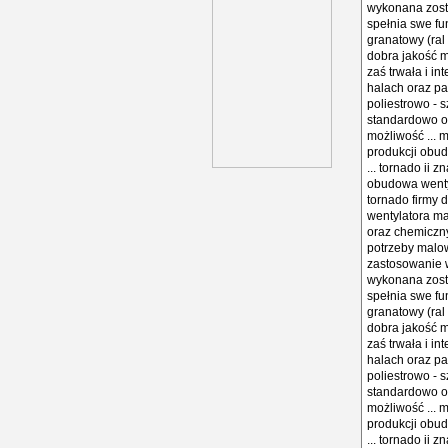
wykonana zosta
spełnia swe fu
granatowy (ral
dobra jakość 
zaś trwała i i
halach oraz p
poliestrowo - s
standardowo ob
możliwość ... 
produkcji obud
... tornado ii
obudowa wentyl
tornado firmy 
wentylatora ma
oraz chemiczny
potrzeby malow
zastosowanie 
wykonana zosta
spełnia swe fu
granatowy (ral
dobra jakość 
zaś trwała i i
halach oraz p
poliestrowo - s
standardowo ob
możliwość ... 
produkcji obud
... tornado ii