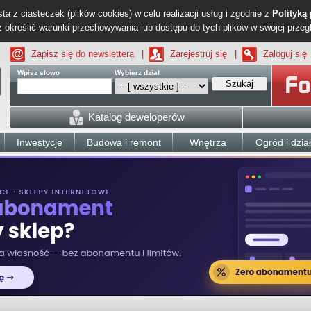
ta z ciasteczek (plików cookies) w celu realizacji usług i zgodnie z
Polityką
określić warunki przechowywania lub dostępu do tych plików w swojej przeg
Zapisz się do newslettera
|
Zarejestruj się
|
Zaloguj się
Wpisz słowo
Wybierz dział
Szukaj
Katalog deweloperów
Inwestycje
Budowa i remont
Wnętrza
Ogród i dzia