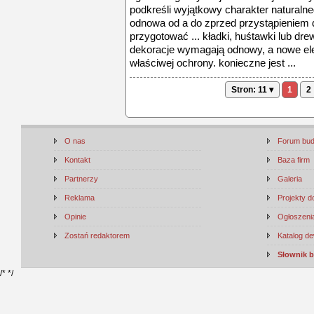
podkreśli wyjątkowy charakter naturaln
odnowa od a do zprzed przystąpieniem 
przygotować ... kładki, huśtawki lub dr
dekoracje wymagają odnowy, a nowe el
właściwej ochrony. konieczne jest ...
Stron: 11 ▾
1
2
O nas
Forum bu
Kontakt
Baza firm
Partnerzy
Galeria
Reklama
Projekty 
Opinie
Ogłoszenia
Zostań redaktorem
Katalog d
Słownik 
/*
*/