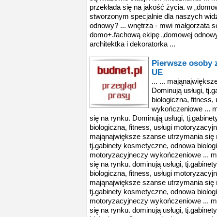
przekłada się na jakość życia. w „domo
stworzonym specjalnie dla naszych widz
odnowy? ... wnętrza - mwi małgorzata s
domo+.fachową ekipę „domowej odnowy”
architektka i dekoratorka ...
Pierwsze osoby z
UE
... ... mająnajwięks
Dominują usługi, tj
biologiczna, fitness
wykończeniowe ... 
się na rynku. Dominują usługi, tj.gabin
biologiczna, fitness, usługi motoryzacy
mająnajwiększe szanse utrzymania się n
tj.gabinety kosmetyczne, odnowa biologic
motoryzacyjneczy wykończeniowe ... m
się na rynku. dominują usługi, tj.gabin
biologiczna, fitness, usługi motoryzacy
mająnajwiększe szanse utrzymania się n
tj.gabinety kosmetyczne, odnowa biologic
motoryzacyjneczy wykończeniowe ... m
się na rynku. dominują usługi, tj.gabin