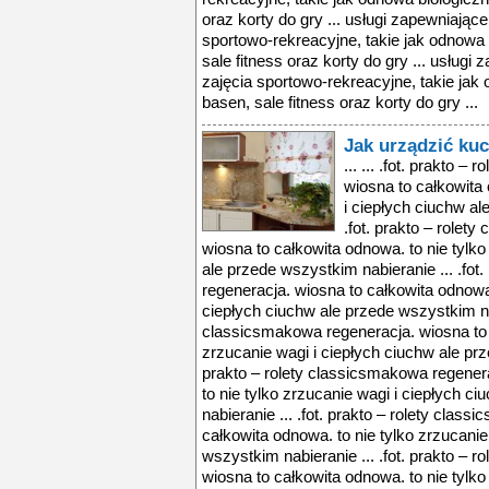
oraz korty do gry ... usługi zapewniając
sportowo-rekreacyjne, takie jak odnowa 
sale fitness oraz korty do gry ... usług
zajęcia sportowo-rekreacyjne, takie jak 
basen, sale fitness oraz korty do gry ...
Jak urządzić ku
... ... .fot. prakto 
wiosna to całkowita 
i ciepłych ciuchw al
.fot. prakto – rolet
wiosna to całkowita odnowa. to nie tylko
ale przede wszystkim nabieranie ... .fot
regeneracja. wiosna to całkowita odnowa.
ciepłych ciuchw ale przede wszystkim nabi
classicsmakowa regeneracja. wiosna to 
zrzucanie wagi i ciepłych ciuchw ale prz
prakto – rolety classicsmakowa regener
to nie tylko zrzucanie wagi i ciepłych 
nabieranie ... .fot. prakto – rolety clas
całkowita odnowa. to nie tylko zrzucanie
wszystkim nabieranie ... .fot. prakto – 
wiosna to całkowita odnowa. to nie tylko