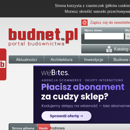
Strona korzysta z ciasteczek (plików cookies
Możesz określić warunki przechowywani
Zapisz się do newslette
Wpisz słowo
Wyb
Katalog
Aktualności
Architektura
Inwestycje
Budowa i
odnowa
Strona główna
Hasło