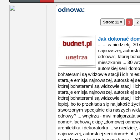
odnowa:
Stron: 11 ▾
1
2
Jak dokonać do
... ... w niedzielę, 3
najnowszej, autorski
odnowa”, której boha
mieszkania ... 30 wr
autorskiej serii dom
bohaterami są widzowie stacji i ich miesz
startuje emisja najnowszej, autorskiej 
której bohaterami są widzowie stacji i ic
startuje emisja najnowszej, autorskiej 
której bohaterami są widzowie stacji i ic
lepiej, bo to przekłada się na jakość ż
stworzonym specjalnie dla naszych widz
odnowy? ... wnętrza - mwi małgorzata s
domo+.fachową ekipę „domowej odnowy”
architektka i dekoratorka ... w niedzielę,
najnowszej, autorskiej serii domo+ pt. 
są widzowie stacji i ich mieszkania ... 3