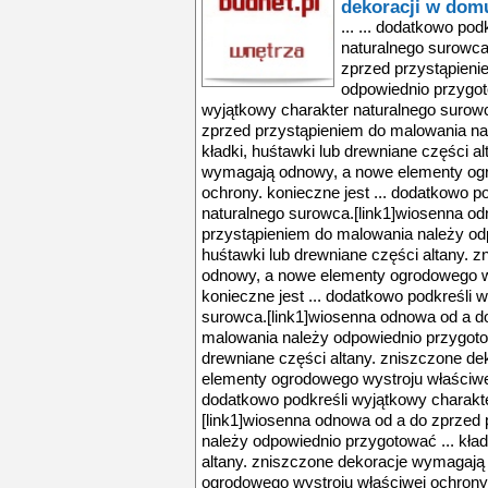
dekoracji w domu
... ... dodatkowo po
naturalnego surowca
zprzed przystąpieni
odpowiednio przygot
wyjątkowy charakter naturalnego surow
zprzed przystąpieniem do malowania na
kładki, huśtawki lub drewniane części a
wymagają odnowy, a nowe elementy ogr
ochrony. konieczne jest ... dodatkowo p
naturalnego surowca.[link1]wiosenna o
przystąpieniem do malowania należy odp
huśtawki lub drewniane części altany. 
odnowy, a nowe elementy ogrodowego wy
konieczne jest ... dodatkowo podkreśli 
surowca.[link1]wiosenna odnowa od a d
malowania należy odpowiednio przygotowa
drewniane części altany. zniszczone d
elementy ogrodowego wystroju właściwej 
dodatkowo podkreśli wyjątkowy charakt
[link1]wiosenna odnowa od a do zprzed
należy odpowiednio przygotować ... kład
altany. zniszczone dekoracje wymagają
ogrodowego wystroju właściwej ochrony.