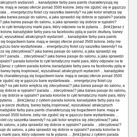
akcyjnych wydarzeń ... kanadyjskie farby para paints charakteryzują się
. mają w swojej ofercie ponad 3500 kolorw. żeby nie zgubić się w gąszczu
ła ... energetyczny fiolet czy saszetka lawendy? na jaki kolor wnętrza się
ka barwa pasuje do salonu, a jaka sprawdzi się dobrze w sypialni? parada
? jaka barwa pasuje do salonu, a jaka sprawdzi się dobrze w sypialni?
to cykl tematyczny marki para, który odpowie na te pytania ... .[link1]wraz z
kolorw, kanadyjskie farby para na facebooku pjdą w parze zkulturą. barwy
ć, wyszukiwać atrakcyjnych wydarzeń ... kanadyjskie farby para paints
 się bogactwem barw. mają w swojej ofercie ponad 3500 kolorw. żeby nie
ąszczu barw wystartowała ... energetyczny fiolet czy saszetka lawendy? na
trza się zdecydować? jaka barwa pasuje do salonu, a jaka sprawdzi się
lni? parada ... zdecydować? jaka barwa pasuje do salonu, a jaka sprawdzi
ypialni? parada kolorów to cykl tematyczny marki para, który odpowie na te
ink1]wraz z cyklem parada kolorw, kanadyjskie farby para na facebooku pjdą w
. barwy będą inspirować, wyszukiwać atrakcyjnych wydarzeń ... kanadyjskie
nts charakteryzują się bogactwem barw. mają w swojej ofercie ponad 3500
e zgubić się w gąszczu barw wystartowała ... energetyczny fiolet czy
dy? na jaki kolor wnętrza się zdecydować? jaka barwa pasuje do salonu, a
się dobrze w sypialni? parada ... zdecydować? jaka barwa pasuje do salonu,
i się dobrze w sypialni? parada kolorów to cykl tematyczny marki para, który
ytania ... .[link1]wraz z cyklem parada kolorw, kanadyjskie farby para na
 w parze zkulturą. barwy będą inspirować, wyszukiwać atrakcyjnych
anadyjskie farby para paints charakteryzują się bogactwem barw. mają w
 ponad 3500 kolorw. żeby nie zgubić się w gąszczu barw wystartowała ...
iolet czy saszetka lawendy? na jaki kolor wnętrza się zdecydować? jaka
o salonu, a jaka sprawdzi się dobrze w sypialni? parada ... zdecydować?
uje do salonu, a jaka sprawdzi się dobrze w sypialni? parada kolorów to
 marki para, który odpowie na te pytania ... .[link1]wraz z cyklem parada