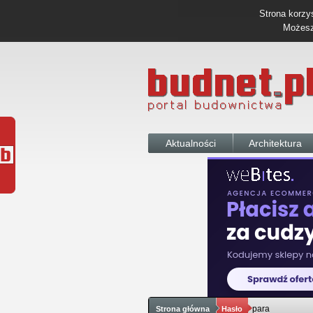
Strona korzys
Możesz 
Aktualności
Architektura
para
Strona główna
Hasło