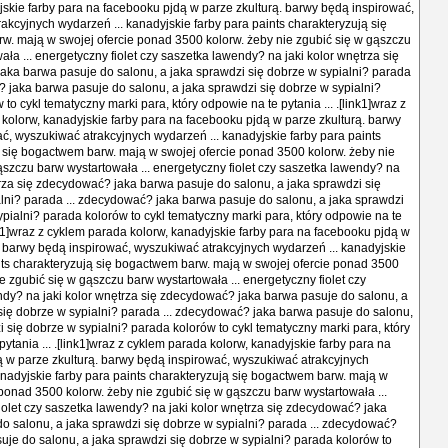
jskie farby para na facebooku pjdą w parze zkulturą. barwy będą inspirować,
akcyjnych wydarzeń ... kanadyjskie farby para paints charakteryzują się
. mają w swojej ofercie ponad 3500 kolorw. żeby nie zgubić się w gąszczu
ła ... energetyczny fiolet czy saszetka lawendy? na jaki kolor wnętrza się
ka barwa pasuje do salonu, a jaka sprawdzi się dobrze w sypialni? parada
? jaka barwa pasuje do salonu, a jaka sprawdzi się dobrze w sypialni?
to cykl tematyczny marki para, który odpowie na te pytania ... .[link1]wraz z
kolorw, kanadyjskie farby para na facebooku pjdą w parze zkulturą. barwy
ć, wyszukiwać atrakcyjnych wydarzeń ... kanadyjskie farby para paints
 się bogactwem barw. mają w swojej ofercie ponad 3500 kolorw. żeby nie
ąszczu barw wystartowała ... energetyczny fiolet czy saszetka lawendy? na
trza się zdecydować? jaka barwa pasuje do salonu, a jaka sprawdzi się
lni? parada ... zdecydować? jaka barwa pasuje do salonu, a jaka sprawdzi
ypialni? parada kolorów to cykl tematyczny marki para, który odpowie na te
ink1]wraz z cyklem parada kolorw, kanadyjskie farby para na facebooku pjdą w
. barwy będą inspirować, wyszukiwać atrakcyjnych wydarzeń ... kanadyjskie
nts charakteryzują się bogactwem barw. mają w swojej ofercie ponad 3500
e zgubić się w gąszczu barw wystartowała ... energetyczny fiolet czy
dy? na jaki kolor wnętrza się zdecydować? jaka barwa pasuje do salonu, a
się dobrze w sypialni? parada ... zdecydować? jaka barwa pasuje do salonu,
i się dobrze w sypialni? parada kolorów to cykl tematyczny marki para, który
ytania ... .[link1]wraz z cyklem parada kolorw, kanadyjskie farby para na
 w parze zkulturą. barwy będą inspirować, wyszukiwać atrakcyjnych
anadyjskie farby para paints charakteryzują się bogactwem barw. mają w
 ponad 3500 kolorw. żeby nie zgubić się w gąszczu barw wystartowała ...
iolet czy saszetka lawendy? na jaki kolor wnętrza się zdecydować? jaka
o salonu, a jaka sprawdzi się dobrze w sypialni? parada ... zdecydować?
uje do salonu, a jaka sprawdzi się dobrze w sypialni? parada kolorów to