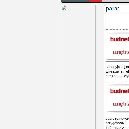
para:
kanadyjskiej m
wnętrzach ... 
para paints wy
zaprezentowała
przygotowali .
beże oraz złot