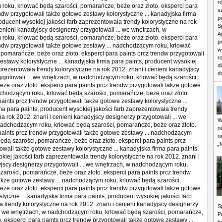
r
oku, krlować będą szarości, pomarańcze, beże oraz złoto. eksperci para
s
endw przygotowali także gotowe zestawy kolorystyczne ... kanadyjska firma
p
roducent wysokiej jakości farb zaprezentowała trendy kolorystyczne na rok
S
cenieni kanadyjscy designerzy przygotowali ... we wnętrzach, w
A
oku, krlować będą szarości, pomarańcze, beże oraz złoto. eksperci para
p
endw przygotowali także gotowe zestawy ... nadchodzącym roku, krlować
w
 pomarańcze, beże oraz złoto. eksperci para paints prcz trendw przygotowali
r
estawy kolorystyczne ... kanadyjska firma para paints, producent wysokiej
d
aprezentowała trendy kolorystyczne na rok 2012. znani i cenieni kanadyjscy
d
ygotowali ... we wnętrzach, w nadchodzącym roku, krlować będą szarości,
że oraz złoto. eksperci para paints prcz trendw przygotowali także gotowe
dchodzącym roku, krlować będą szarości, pomarańcze, beże oraz złoto.
paints prcz trendw przygotowali także gotowe zestawy kolorystyczne ...
ma para paints, producent wysokiej jakości farb zaprezentowała trendy
na rok 2012. znani i cenieni kanadyjscy designerzy przygotowali ... we
W
adchodzącym roku, krlować będą szarości, pomarańcze, beże oraz złoto.
n
paints prcz trendw przygotowali także gotowe zestawy ... nadchodzącym
n
będą szarości, pomarańcze, beże oraz złoto. eksperci para paints prcz
„
owali także gotowe zestawy kolorystyczne ... kanadyjska firma para paints,
kiej jakości farb zaprezentowała trendy kolorystyczne na rok 2012. znani i
jscy designerzy przygotowali ... we wnętrzach, w nadchodzącym roku,
zarości, pomarańcze, beże oraz złoto. eksperci para paints prcz trendw
akże gotowe zestawy ... nadchodzącym roku, krlować będą szarości,
że oraz złoto. eksperci para paints prcz trendw przygotowali także gotowe
tyczne ... kanadyjska firma para paints, producent wysokiej jakości farb
 trendy kolorystyczne na rok 2012. znani i cenieni kanadyjscy designerzy
S
.. we wnętrzach, w nadchodzącym roku, krlować będą szarości, pomarańcze,
P
o. eksperci para paints prcz trendw przygotowali także gotowe zestawy ...