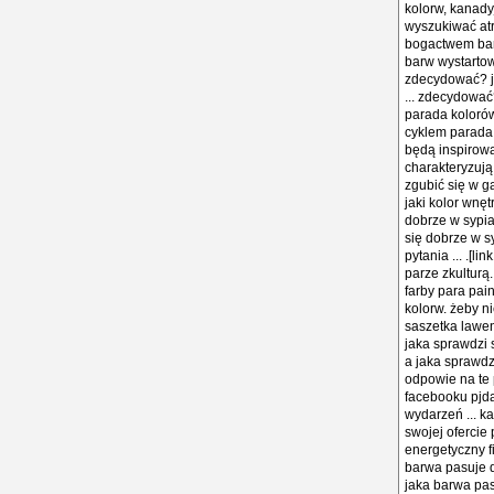
kolorw, kanady
wyszukiwać atr
bogactwem barw
barw wystartowa
zdecydować? ja
... zdecydować
parada kolorów 
cyklem parada 
będą inspirowa
charakteryzują
zgubić się w g
jaki kolor wnę
dobrze w sypia
się dobrze w s
pytania ... .[l
parze zkulturą
farby para pai
kolorw. żeby ni
saszetka lawen
jaka sprawdzi 
a jaka sprawdz
odpowie na te p
facebooku pjdą
wydarzeń ... k
swojej ofercie
energetyczny f
barwa pasuje d
jaka barwa pas