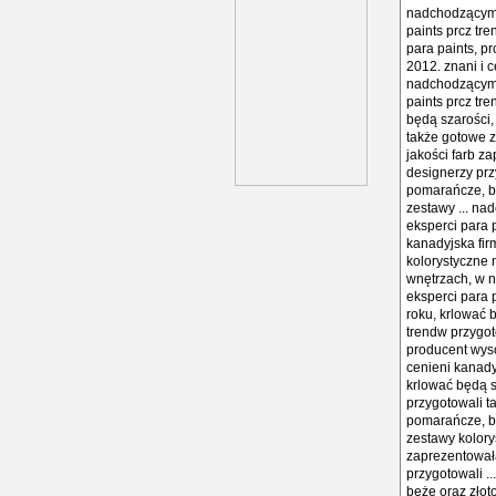
nadchodzącym r
paints prcz tr
para paints, p
2012. znani i 
nadchodzącym r
paints prcz tr
będą szarości,
także gotowe z
jakości farb z
designerzy prz
pomarańcze, be
zestawy ... na
eksperci para 
kanadyjska fir
kolorystyczne 
wnętrzach, w n
eksperci para 
roku, krlować 
trendw przygot
producent wyso
cenieni kanady
krlować będą s
przygotowali t
pomarańcze, be
zestawy kolorys
zaprezentowała
przygotowali .
beże oraz złot