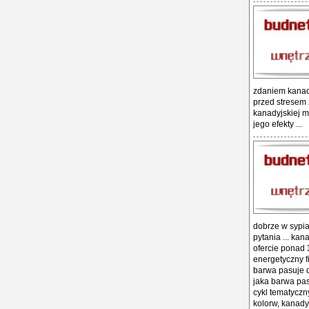
zdaniem kanady
przed stresem 
kanadyjskiej ma
jego efekty ...
dobrze w sypia
pytania ... ka
ofercie ponad 
energetyczny f
barwa pasuje d
jaka barwa pas
cykl tematyczny
kolorw, kanady