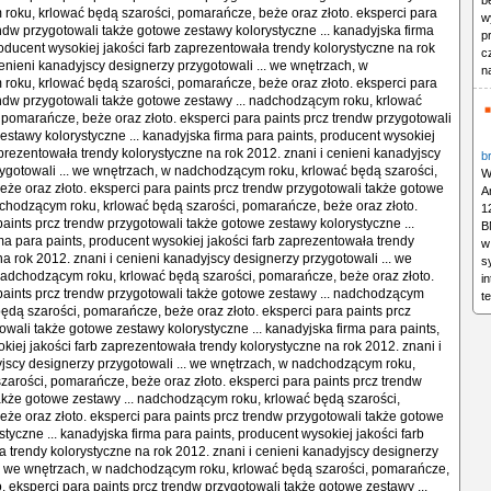
b
oku, krlować będą szarości, pomarańcze, beże oraz złoto. eksperci para
w
endw przygotowali także gotowe zestawy kolorystyczne ... kanadyjska firma
p
roducent wysokiej jakości farb zaprezentowała trendy kolorystyczne na rok
c
cenieni kanadyjscy designerzy przygotowali ... we wnętrzach, w
n
oku, krlować będą szarości, pomarańcze, beże oraz złoto. eksperci para
endw przygotowali także gotowe zestawy ... nadchodzącym roku, krlować
 pomarańcze, beże oraz złoto. eksperci para paints prcz trendw przygotowali
estawy kolorystyczne ... kanadyjska firma para paints, producent wysokiej
aprezentowała trendy kolorystyczne na rok 2012. znani i cenieni kanadyjscy
b
ygotowali ... we wnętrzach, w nadchodzącym roku, krlować będą szarości,
W
że oraz złoto. eksperci para paints prcz trendw przygotowali także gotowe
A
dchodzącym roku, krlować będą szarości, pomarańcze, beże oraz złoto.
1
paints prcz trendw przygotowali także gotowe zestawy kolorystyczne ...
B
ma para paints, producent wysokiej jakości farb zaprezentowała trendy
w
na rok 2012. znani i cenieni kanadyjscy designerzy przygotowali ... we
s
adchodzącym roku, krlować będą szarości, pomarańcze, beże oraz złoto.
i
paints prcz trendw przygotowali także gotowe zestawy ... nadchodzącym
t
będą szarości, pomarańcze, beże oraz złoto. eksperci para paints prcz
owali także gotowe zestawy kolorystyczne ... kanadyjska firma para paints,
kiej jakości farb zaprezentowała trendy kolorystyczne na rok 2012. znani i
jscy designerzy przygotowali ... we wnętrzach, w nadchodzącym roku,
zarości, pomarańcze, beże oraz złoto. eksperci para paints prcz trendw
akże gotowe zestawy ... nadchodzącym roku, krlować będą szarości,
że oraz złoto. eksperci para paints prcz trendw przygotowali także gotowe
tyczne ... kanadyjska firma para paints, producent wysokiej jakości farb
 trendy kolorystyczne na rok 2012. znani i cenieni kanadyjscy designerzy
.. we wnętrzach, w nadchodzącym roku, krlować będą szarości, pomarańcze,
o. eksperci para paints prcz trendw przygotowali także gotowe zestawy ...