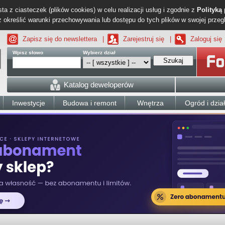
ta z ciasteczek (plików cookies) w celu realizacji usług i zgodnie z
Polityką
określić warunki przechowywania lub dostępu do tych plików w swojej przeg
Zapisz się do newslettera
|
Zarejestruj się
|
Zaloguj się
Wpisz słowo
Wybierz dział
Szukaj
Katalog deweloperów
Inwestycje
Budowa i remont
Wnętrza
Ogród i dzia