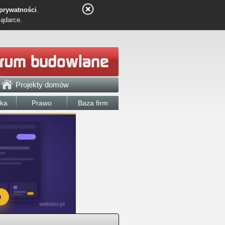
 prywatności
.
lądarce.
Projekty domów
łka
Prawo
Baza firm