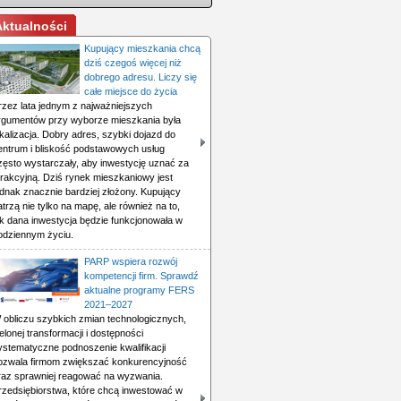
Aktualności
Kupujący mieszkania chcą
dziś czegoś więcej niż
dobrego adresu. Liczy się
całe miejsce do życia
rzez lata jednym z najważniejszych
rgumentów przy wyborze mieszkania była
okalizacja. Dobry adres, szybki dojazd do
entrum i bliskość podstawowych usług
zęsto wystarczały, aby inwestycję uznać za
trakcyjną. Dziś rynek mieszkaniowy jest
ednak znacznie bardziej złożony. Kupujący
atrzą nie tylko na mapę, ale również na to,
ak dana inwestycja będzie funkcjonowała w
odziennym życiu.
PARP wspiera rozwój
kompetencji firm. Sprawdź
aktualne programy FERS
2021–2027
 obliczu szybkich zmian technologicznych,
ielonej transformacji i dostępności
ystematyczne podnoszenie kwalifikacji
ozwala firmom zwiększać konkurencyjność
raz sprawniej reagować na wyzwania.
rzedsiębiorstwa, które chcą inwestować w