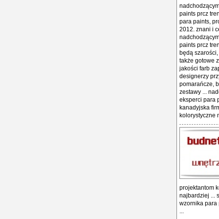
nadchodzącym r
paints prcz tr
para paints, p
2012. znani i 
nadchodzącym r
paints prcz tr
będą szarości,
także gotowe z
jakości farb z
designerzy prz
pomarańcze, be
zestawy ... na
eksperci para 
kanadyjska fir
kolorystyczne 
projektantom k
najbardziej ..
wzornika para 
...