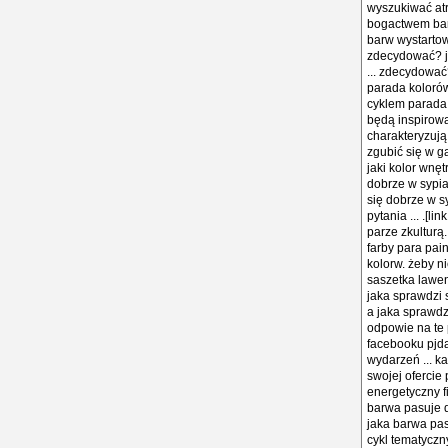
wyszukiwać atr
bogactwem barw
barw wystartowa
zdecydować? ja
... zdecydować
parada kolorów 
cyklem parada 
będą inspirowa
charakteryzują
zgubić się w g
jaki kolor wnę
dobrze w sypia
się dobrze w s
pytania ... .[l
parze zkulturą
farby para pai
kolorw. żeby ni
saszetka lawen
jaka sprawdzi 
a jaka sprawdz
odpowie na te p
facebooku pjdą
wydarzeń ... k
swojej ofercie
energetyczny f
barwa pasuje d
jaka barwa pas
cykl tematyczny