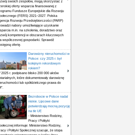
ozwój swoich zespołów, mogą skorzystać z
zerokiej oferty wsparcia finansowanej z
rogramu Fundusze Europejskie dla Rozwoju
połecznego (FERS) 2021–2027. Polska
gencja Rozwoju Przedsiębiorczości (PARP)
rowadzi nabory umożliwiające uzyskanie
sparcia m.in. na szkolenia, doradztwo oraz
ozwój kompetencji w obszarach kluczowych
la współczesnej gospodarki. Sprawdź
ostępną ofertę.
Darowizny nieruchomości w
Polsce: czy 2025 r. był
kolejnym rekordowym
rokiem?
 2025 r. podpisano blisko 200 000 aktów
otarialnych, które dokumentowały darowiznę
ieruchomości lub spółdzielczego prawa do
M”.
Bezrobocie w Polsce nadal
niskie. Lipcowe dane
potwierdzają mocną pozycję
na tle UE
- Ministerstwo Rodziny,
Pracy i Polityki
połecznej informuje: Ministerstwo Rodziny,
racy i Polityki Społecznej szacuje, że stopa