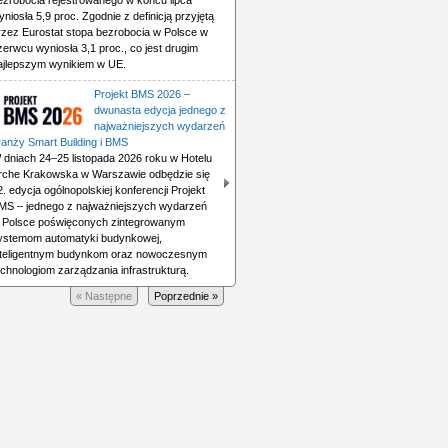
ezrobocia rejestrowanego w końcu lipca
yniosła 5,9 proc. Zgodnie z definicją przyjętą
rzez Eurostat stopa bezrobocia w Polsce w
zerwcu wyniosła 3,1 proc., co jest drugim
ajlepszym wynikiem w UE.
Projekt BMS 2026 –
dwunasta edycja jednego z
najważniejszych wydarzeń
ranży Smart Building i BMS
 dniach 24–25 listopada 2026 roku w Hotelu
rche Krakowska w Warszawie odbędzie się
2. edycja ogólnopolskiej konferencji Projekt
MS – jednego z najważniejszych wydarzeń
 Polsce poświęconych zintegrowanym
ystemom automatyki budynkowej,
nteligentnym budynkom oraz nowoczesnym
echnologiom zarządzania infrastrukturą.
« Następne
Poprzednie »