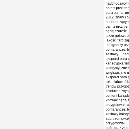
nadchodzącym r
paints prcz tr
para paints, p
2012. znani i 
nadchodzącym r
paints prcz tr
będą szarości,
także gotowe z
jakości farb z
designerzy prz
pomarańcze, be
zestawy ... na
eksperci para 
kanadyjska fir
kolorystyczne 
wnętrzach, w n
eksperci para 
roku, krlować 
trendw przygot
producent wyso
cenieni kanady
krlować będą s
przygotowali t
pomarańcze, be
zestawy kolorys
zaprezentowała
przygotowali .
beże oraz złot