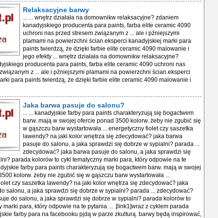
Relaksacyjne barwy
... ... wnętrz działała na domownikw relaksacyjne? zdaniem
kanadyjskiego producenta para paints, farba elite ceramic 4090
uchroni nas przed stresem związanym z ... ale i pźniejszymi
plamami na powierzchni ścian.eksperci kanadyjskiej marki para
paints twierdzą, że dzięki farbie elite ceramic 4090 malowanie i
jego efekty ... wnętrz działała na domownikw relaksacyjne?
jskiego producenta para paints, farba elite ceramic 4090 uchroni nas
związanym z ... ale i pźniejszymi plamami na powierzchni ścian.eksperci
rki para paints twierdzą, że dzięki farbie elite ceramic 4090 malowanie i
Jaka barwa pasuje do salonu?
... ... kanadyjskie farby para paints charakteryzują się bogactwem
barw. mają w swojej ofercie ponad 3500 kolorw. żeby nie zgubić się
w gąszczu barw wystartowała ... energetyczny fiolet czy saszetka
lawendy? na jaki kolor wnętrza się zdecydować? jaka barwa
pasuje do salonu, a jaka sprawdzi się dobrze w sypialni? parada ...
zdecydować? jaka barwa pasuje do salonu, a jaka sprawdzi się
lni? parada kolorów to cykl tematyczny marki para, który odpowie na te
nadyjskie farby para paints charakteryzują się bogactwem barw. mają w swojej
3500 kolorw. żeby nie zgubić się w gąszczu barw wystartowała ...
iolet czy saszetka lawendy? na jaki kolor wnętrza się zdecydować? jaka
o salonu, a jaka sprawdzi się dobrze w sypialni? parada ... zdecydować?
uje do salonu, a jaka sprawdzi się dobrze w sypialni? parada kolorów to
 marki para, który odpowie na te pytania ... .[link1]wraz z cyklem parada
jskie farby para na facebooku pjdą w parze zkulturą. barwy będą inspirować,