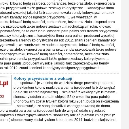
oku, krlować będą szarości, pomarańcze, beże oraz złoto. eksperci para
endw przygotowali także gotowe zestawy kolorystyczne ... kanadyjska firma
roducent wysokiej jakości farb zaprezentowała trendy kolorystyczne na rok
cenieni kanadyjscy designerzy przygotowali ... we wnętrzach, w
oku, krlować będą szarości, pomarańcze, beże oraz złoto. eksperci para
endw przygotowali także gotowe zestawy ... nadchodzącym roku, krlować
 pomarańcze, beże oraz złoto. eksperci para paints prcz trendw przygotowali
estawy kolorystyczne ... kanadyjska firma para paints, producent wysokiej
aprezentowała trendy kolorystyczne na rok 2012. znani i cenieni kanadyjscy
ygotowali ... we wnętrzach, w nadchodzącym roku, krlować będą szarości,
że oraz złoto. eksperci para paints prcz trendw przygotowali także gotowe
dchodzącym roku, krlować będą szarości, pomarańcze, beże oraz złoto.
paints prcz trendw przygotowali także gotowe zestawy kolorystyczne ...
ma para paints, producent wysokiej jakości farb zaprezentowała trendy
na rok 2012. znani i cenieni kanadyjscy designerzy przygotowali ...
Kolory przywiezione z wakacji
... ... spakować je ze sobą do walizki w drogę powrotną do domu.
projektantom kolorw marki para paints (producent farb do wnętrz)
udało się zebrać najbardziej ... skojarzeń z wakacyjnym klimatem.
słoneczny odcień plantain chips pf52 (z wzornika para paints)
uhonorowany został tytułem koloru roku 2014. budzi on skojarzenia
... spakować je ze sobą do walizki w drogę powrotną do domu.
olorw marki para paints (producent farb do wnętrz) udało się zebrać
. skojarzeń z wakacyjnym klimatem. słoneczny odcień plantain chips pf52 (z
paints) uhonorowany został tytułem koloru roku 2014. budzi on skojarzenia