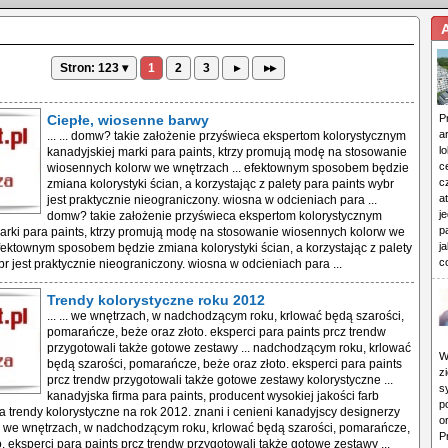
Stron: 123 ▾
1
2
3
▸
▸▸
Ciepłe, wiosenne barwy
P
a
... ... domw? takie założenie przyświeca ekspertom kolorystycznym
l
kanadyjskiej marki para paints, ktrzy promują modę na stosowanie
c
wiosennych kolorw we wnętrzach ... efektownym sposobem będzie
c
zmiana kolorystyki ścian, a korzystając z palety para paints wybr
a
jest praktycznie nieograniczony. wiosna w odcieniach para ...
j
domw? takie założenie przyświeca ekspertom kolorystycznym
p
arki para paints, ktrzy promują modę na stosowanie wiosennych kolorw we
j
efektownym sposobem będzie zmiana kolorystyki ścian, a korzystając z palety
c
br jest praktycznie nieograniczony. wiosna w odcieniach para ...
Trendy kolorystyczne roku 2012
... ... we wnętrzach, w nadchodzącym roku, krlować będą szarości,
pomarańcze, beże oraz złoto. eksperci para paints prcz trendw
przygotowali także gotowe zestawy ... nadchodzącym roku, krlować
W
będą szarości, pomarańcze, beże oraz złoto. eksperci para paints
z
prcz trendw przygotowali także gotowe zestawy kolorystyczne ...
s
kanadyjska firma para paints, producent wysokiej jakości farb
p
 trendy kolorystyczne na rok 2012. znani i cenieni kanadyjscy designerzy
o
.. we wnętrzach, w nadchodzącym roku, krlować będą szarości, pomarańcze,
P
o. eksperci para paints prcz trendw przygotowali także gotowe zestawy ...