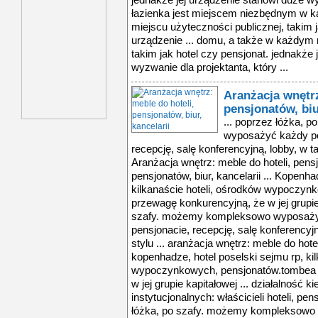
jednakże jej urządzenie stanowi duże wyz
łazienka jest miejscem niezbędnym w 
miejscu użyteczności publicznej, takim j
urządzenie ... domu, a także w każdym 
takim jak hotel czy pensjonat. jednakże 
wyzwanie dla projektanta, który ...
Aranżacja wnętrz
pensjonatów, biu
... poprzez łóżka,
wyposażyć każdy pok
recepcję, salę konferencyjną, lobby, w ta
Aranżacja wnętrz: meble do hoteli, pensjon
pensjonatów, biur, kancelarii ... Kopenh
kilkanaście hoteli, ośrodków wypoczy
przewagę konkurencyjną, że w jej grupie 
szafy. możemy kompleksowo wyposażyć
pensjonacie, recepcję, salę konferencyjn
stylu ... aranżacja wnętrz: meble do hoteli
kopenhadze, hotel poselski sejmu rp, ki
wypoczynkowych, pensjonatów.tombea 
w jej grupie kapitałowej ... działalność k
instytucjonalnych: właścicieli hoteli, pens
łóżka, po szafy. możemy kompleksowo 