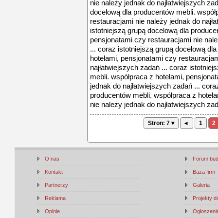
nie należy jednak do najłatwiejszych zada
docelową dla producentów mebli. współp
restauracjami nie należy jednak do najła
istotniejszą grupą docelową dla produce
pensjonatami czy restauracjami nie nale
... coraz istotniejszą grupą docelową d
hotelami, pensjonatami czy restauracjam
najłatwiejszych zadań ... coraz istotni
mebli. współpraca z hotelami, pensjonat
jednak do najłatwiejszych zadań ... cora
producentów mebli. współpraca z hotela
nie należy jednak do najłatwiejszych zad
Stron: 7 ▾
◂
1
2
O nas
Forum bu
Kontakt
Baza firm
Partnerzy
Galeria
Reklama
Projekty 
Opinie
Ogłoszenia