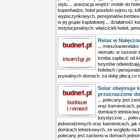
stylu ... aranżacja wnętrz: meble do hoteli
kopenhadze, hotel poselski sejmu rp, ki
wypoczynkowych, pensjonatów.tombea 
w jej grupie kapitałowej ... działalność k
instytucjonalnych: właścicieli hoteli, pensj
Relax w Nałęczo
... mieszkanierelaks
niemało. w sezonie z
trzeba zapłacić od ki
turystów odwiedzają
hotelach i pensjonat
prywatnych domach. za dobę płacą co na
Solar obejmuje k
przeznaczone do
... polecany jest z
oraz kamienicach, j
domkach letniskowyc
turystyczne ... pol
jednorodzinnych oraz kamienicach, jak 
domkach letniskowych. ze względu na fak
polecany jest zarówno w domach jednor