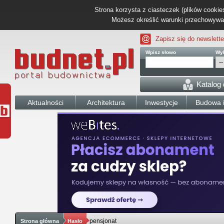
Strona korzysta z ciasteczek (plików cookies
Możesz określić warunki przechowywani
Zapisz się do newslette
Wpisz słowo
Wyb
Katalog
Aktualności
Architektura
Inwestycje
Budowa i
pensjonat
Strona główna
Hasło