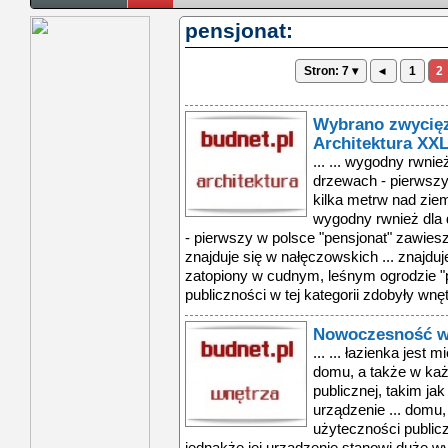
pensjonat:
Stron: 7 ▾
◂
1
2
Wybrano zwycięz
Architektura XX
... ... wygodny rwnie
drzewach - pierwszy
kilka metrw nad ziem
wygodny rwnież dla d
- pierwszy w polsce "pensjonat" zawies
znajduje się w nałęczowskich ... znajd
zatopiony w cudnym, leśnym ogrodzie "p
publiczności w tej kategorii zdobyły wnętr
Nowoczesność w 
... ... łazienka jes
domu, a także w ka
publicznej, takim jak
urządzenie ... domu
użyteczności publicz