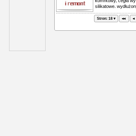
komrkowy, cegła wyp
silikatowe. wydłużon
Stron: 18 ▾
◂◂
◂