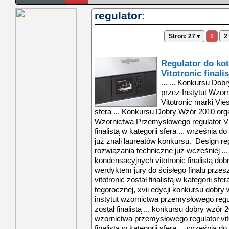
regulator:
Stron: 27 ▾
1
2
Regulator do ko
Vitotronic final
... ... Konkursu Dobry Wzór 2010 organizowanego przez Instytut Wzornictwa Przemysłowego regulator Vitotronic marki Viessmann został finalistą w kategorii sfera ... Konkursu Dobry Wzór 2010 organizowanego przez Instytut Wzornictwa Przemysłowego regulator Vitotronic marki Viessmann został finalistą w kategorii sfera ... września do 14 listopada. Wtedy też będziemy już znali laureatów konkursu. Design regulatora Vitotronic oraz jego rozwiązania techniczne już wcześniej ... regulator do kotłów kondensacyjnych vitotronic finalistą dobrego wzoru 2010 ... 12 usług. werdyktem jury do ścisłego finału przeszły 62 produkty i 9 usług. regulator vitotronic został finalistą w kategorii sfera domu. jego unikalne ... w tegorocznej, xvii edycji konkursu dobry wzór 2010 organizowanego przez instytut wzornictwa przemysłowego regulator vitotronic marki viessmann został finalistą ... konkursu dobry wzór 2010 organizowanego przez instytut wzornictwa przemysłowego regulator vitotronic marki viessmann został finalistą w kategorii sfera ... września do 14 listopada. wtedy też będziemy już znali laureatów konkursu. design regulatora vitotronic oraz jego rozwiązania techniczne już wcześniej ... telewizyjnych, dzięki czemu jest ona intuicyjna. czarny, błyszczący moduł obsługowy regulatora kontrastuje ze śnieżnobiałą obudową kompaktowych central ... niemiecką nagrodą wzorniczą design plus. opis produktuvitotronic to nowa generacja regulatorów stosowanych w kotłach kondensacyjnych oraz pompach ciepła ... urządzeniami grzewczymi, dzięki zwiększają wygodę i bezpieczeństwo. obsługa regulatorów vitotronic i jego menu są analogiczne do standardów stosowanych ... każdego z pomieszczeń z osobna, w zależności od dnia, godziny, czy pory roku. regulatory kotłowe firmy viessmann mają również funkcję ochrony przed zamrożeniem ... regulator do kotłów kondensacyjnych vitotronic finalistą dobrego wzoru 2010 ... 12 usług. werdyktem jury do ścisłego finału przeszły 62 produkty i 9 usług. regulator vitotronic został finalistą w kategorii sfera domu. jego unikalne ... w tegorocznej, xvii edycji konkursu dobry wzór 2010 organizowanego przez instytut wzornictwa przemysłowego regulator vitotronic marki viessmann został finalistą ... konkursu dobry wzór 2010 organizowanego przez instytut wzornictwa przemysłowego regulator vitotronic marki viessmann został finalistą w kategorii sfera ... września do 14 listopada. wtedy też będziemy już znali laureatów konkursu. design regulatora vitotronic oraz jego rozwiązania techniczne już wcześniej ... telewizyjnych, dzięki czemu jest ona intuicyjna. czarny, błyszczący moduł obsługowy regulatora kontrastuje ze śnieżnobiałą obudową kompaktowych central ... niemiecką nagrodą wzorniczą design plus. opis produktuvitotronic to nowa generacja regulatorów stosowanych w kotłach kondensacyjnych oraz pompach ciepła ... urządzeniami grzewczymi, dzięki zwiększają wygodę i bezpieczeństwo. obsługa regulatorów vitotronic i jego menu są analogiczne do standardów stosowanych ... każdego z pomieszczeń z osobna, w zależności od dnia, godziny, czy pory roku. regulatory kotłowe firmy viessmann mają również funkcję ochrony przed zamrożeniem ... regulator do kotłów kondensacyjnych vitotronic finalistą dobrego wzoru 2010 ... 12 usług. werdyktem jury do ścisłego finału przeszły 62 produkty i 9 usług. regulator vitotronic został finalistą w kategorii sfera domu. jego unikalne ... w tegorocznej, xvii edycji konkursu dobry wzór 2010 organizowanego przez instytut wzornictwa przemysłowego regulator vitotronic marki viessmann został finalistą ... konkursu dobry wzór 2010 organizowanego przez instytut wzornictwa przemysłowego regulator vitotronic marki viessmann został finalistą w kategorii sfera ... września do 14 listopada. wtedy też będziemy już znali laureatów konkursu. design regulatora vitotronic oraz jego rozwiązania techniczne już wcześniej ... telewizyjnych, dzięki czemu jest ona intuicyjna. czarny, błyszczący moduł obsługowy regulatora kontrastuje ze śnieżnobiałą obudową kompaktowych central ... niemiecką nagrodą wzorniczą design plus. opis produk