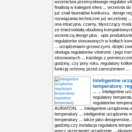
Inteligentne urz
temperaturę: re
... ... Inteligentne urządzenia regulujące temperaturę: regulatory temperatury ... entnego domu, m.in. regulatorów temperatury i sterowników do pomp AURATON. ... Inteligentne urządzenia regulujące temperaturę: regulatory temperatury ... inteligentne urządzenia regulujące temperaturę: regulatory temperatury ... także jako designerskie, ale przede wszystkim użyteczne gadżety.czy instalacja regulatora temperatury to drogie rozwiązanie?nie, wręcz przeciwnie! urządzenie ... ekonomicznej i efektywnej pracy systemu i realną oszczędność pieniędzy.czy instalacja regulatora temperatury jest skomplikowana?nie. aby zainstalować regulator ... grzewczej. czy istnieją urządzenia regulujące pracę pompy wodnej?tak. oprócz regulatorów temperatury kontrolujących pracę kotłów grzewczych i kaloryferów ... producenta zaawansowanych technologicznie rozwiązań do inteligentnego domu, m.in. regulatorów temperatury i sterowników do pomp auraton. ... inteligentne urządzenia regulujące temperaturę: regulatory temperatury ... zastosowanie odpowiedniego urządzenia regulacyjnego (np. auraton). nowoczesne regulatory temperatury, komunikując się przewodowo lub bezprzewodowo z mechanizmem ... grzewczym, sterują w ten sposób jego pracą. czym jest regulator temperatury?regulatory temperatury auraton to niewielkich rozmiarów urządzenia sterujące ... inteligentne urządzenia regulujące temperaturę: regulatory temperatury ... także jako designerskie, ale przede wszystkim użyteczne gadżety.czy instalacja regulatora temperatury to drogie rozwiązanie?nie, wręcz przeciwnie! urządzenie ... ekonomicznej i efektywnej pracy systemu i realną oszczędność pieniędzy.czy instalacja regulatora temperatury jest skomplikowana?nie. aby zainstalować regulator ... grzewczej. czy istnieją urządzenia regulujące pracę pompy wodnej?tak. oprócz regulatorów temperatury kontrolujących pracę kotłów grzewczych i kaloryferów ... producenta zaawansowanych technologicznie rozwiązań do inteligentnego domu, m.in. regulatorów temperatury i sterowników do pomp auraton. ... inteligentne urządzenia regulujące temperaturę: regulatory temperatury ... zastosowanie odpowiedniego urządzenia regulacyjnego (np. auraton). nowoczesne regulatory temperatury, komunikując się przewodowo lub bezprzewodowo z mechanizmem ... grzewczym, sterują w ten sposób jego pracą. czym jest regulator temperatury?regulatory temperatury auraton to niewielkich rozmiarów urządzenia sterujące ... inteligentne urządzenia regulujące temperaturę: regulatory temperatury ... także jako designerskie, ale przede wszystkim użyteczne gadżety.czy instalacja regulatora temperatury to drogie rozwiązanie?nie, wręcz przeciwnie! urządzenie ... ekonomicznej i efektywnej pracy systemu i realną oszczędność pieniędzy.czy instalacja regulatora temperatury jest skomplikowana?nie. aby zainstalować regulator ... grzewczej. czy istnieją urządzenia regulujące pracę pompy wodnej?tak. oprócz regulatorów temperatury kontrolujących pracę kotłów grzewczych i kaloryferów ... producenta zaawansowanych technologicznie rozwiązań do inteligentnego domu, m.in. regulatorów temperatury i sterowników do pomp auraton. ... inteligentne urządzenia regulujące temperaturę: regulatory temperatury ... zastosowanie odpowiedniego urządzenia regulacyjnego (np. auraton). nowoczesne regulatory temperatury, komunikując się przewodowo lub bezprzewodowo z mechanizmem ... grzewczym, sterują w ten sposób jego pracą. czym jest regulator temperatury?regulatory temperatury auraton to niewielkich rozmiarów urządzenia sterujące ... inteligentne urządzenia regulujące temperaturę: regulatory temperatury ... także jako designerskie, ale przede wszystkim użyteczne gadżety.czy instalacja regulatora temperatury to drogie rozwiązanie?nie, wręcz przeciwnie! urządzenie ... ekonomicznej i efektywnej pracy systemu i realną oszczędność pieniędzy.czy instalacja regulatora temperatury jest skomplikowana?nie. ab