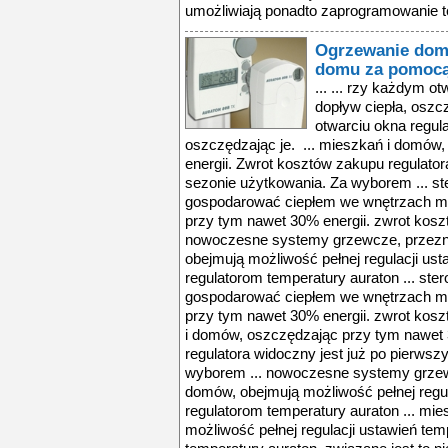
Ogrzewanie domu
domu za pomoc
... ... rzy każdym otwarciu okna regulator zamknie dopływ ciepła, oszczędzając je. ... rzy każdym otwarciu okna regulator zamknie dopływ ciepła, oszczędzając je. ... mieszkań i domów, oszczędzając przy tym nawet 30% energii. Zwrot kosztów zakupu regulatora widoczny jest już po pierwszym sezonie użytkowania. Za wyborem ... sterowniki auraton pozwalają gospodarować ciepłem we wnętrzach mieszkań i domów, oszczędzając przy tym nawet 30% energii. zwrot kosztów zakupu regulatora ... nowoczesne systemy grzewcze, przeznaczone do mieszkań i domów, obejmują możliwość pełnej regulacji ustawień temperatury dzięki regulatorom temperatury auraton ... sterowniki auraton pozwalają gospodarować ciepłem we wnętrzach mieszkań i domów, oszczędzając przy tym nawet 30% energii. zwrot kosztów zakupu regulatora ... mieszkań i domów, oszczędzając przy tym nawet 30% energii. zwrot kosztów zakupu regulatora widoczny jest już po pierwszym sezonie użytkowania. za wyborem ... nowoczesne systemy grzewcze, przeznaczone do mieszkań i domów, obejmują możliwość pełnej regulacji ustawień temperatury dzięki regulatorom temperatury auraton ... mieszkań i domów, obejmują możliwość pełnej regulacji ustawień temperatury dzięki regulatorom temperatury auraton. związane jest to nie tylko z coraz bardziej ... użytkowania, realnie minimalizujemy koszty zakupu urządzenia i jego montażu. praca regulatorów auraton opiera się przede wszystkim na programowaniu ustawień ... powinniśmy przemyśleć montaż równie zaawansowanych sterowników przewodowych.rodzina regulatorów auraton skupia szeroką gamę sterowników dopasowanych do ... które sterowniki najlepiej spełnią nasze oczekiwania?na rynku dostępne są regulatory komunikujące się z piecami grzewczymi lub klimatyzatorami drogą radiową ... naszego mieszkania. ponieważ produkty grupy auraton sprawdzają się nie tylko jako regulatory ciepła, ale również jako sterowniki klimatyzacji, warto wyposażyć ... sterowniki auraton pozwalają gospodarować ciepłem we wnętrzach mieszkań i domów, oszczędzając przy tym nawet 30% energii. zwrot kosztów zakupu regulatora ... nowoczesne systemy grzewcze, przeznaczone do mieszkań i domów, obejmują możliwość pełnej regulacji ustawień temperatury dzięki regulatorom temperatury auraton ... sterowniki auraton pozwalają gospodarować ciepłem we wnętrzach mieszkań i domów, oszczędzając przy tym nawet 30% energii. zwrot kosztów zakupu regulatora ... mieszkań i domów, oszczędzając przy tym nawet 30% energii. zwrot kosztów zakupu regulatora widoczny jest już po pierwszym sezonie użytkowania. za wyborem ... nowoczesne systemy grzewcze, przeznaczone do mieszkań i domów, obejmują możliwość pełnej regulacji ustawień temperatury dzięki regulatorom temperatury auraton ... mieszkań i domów, obejmują możliwość pełnej regulacji ustawień temperatury dzięki regulatorom temperatury auraton. związane jest to nie tylko z coraz bardziej ... użytkowania, realnie minimalizujemy koszty zakupu urządzenia i jego montażu. praca regulatorów auraton opiera się przede wszystkim na programowaniu ustawień ... powinniśmy przemyśleć montaż równie zaawansowanych sterowników przewodowych.rodzina regulatorów auraton skupia szeroką gamę sterowników dopasowanych do ... które sterowniki najlepiej spełnią nasze oczekiwania?na rynku dostępne są regulatory komunikujące się z piecami grzewczymi lub klimatyzatorami drogą radiową ... naszego mieszkania. ponieważ produkty grupy auraton sprawdzają się nie tylko jako regulatory ciepła, ale również jako sterowniki klimatyzacji, warto wyposażyć ... sterowniki auraton pozwalają gospodarować ciepłem we wnętrzach mieszkań i domów, oszczędzając przy tym nawet 30% energii. zwrot kosztów zakupu regulatora ... nowoczesne systemy grzewcze, przeznaczone do mieszkań i domów, obejmują możliwość pełnej regulacji ustawień temperatury dzięki regulatorom temperatury auraton ... sterowniki auraton pozwalają gospodarować ciepłem we wnętrzach mieszkań i domów, oszczędzając przy tym nawet 30% energii. zwrot kosztów zakupu regulatora ... mieszkań i domów, oszczędzając przy tym nawet 30% energii. zwrot 