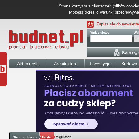
Strona korzysta z ciasteczek (plików cookies
Możesz określić warunki przechowywani
Zapisz się do newslette
Wpisz słowo
Wyb
Katalog
Aktualności
Architektura
Inwestycje
Budowa i
regulator
Strona główna
Hasło