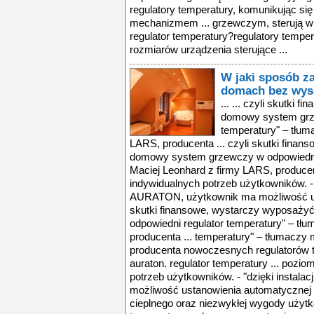
W jaki sposób z
domach bez wys
... ... czyli skutki finansowe, wystarczy wyposażyć domowy system grzewczy w odpowiedni regulator temperatury" – tłumaczy Maciej Leonhard z firmy LARS, producenta ... czyli skutki finansowe, wystarczy wyposażyć domowy system grzewczy w odpowiedni regulator temperatury" – tłumaczy Maciej Leonhard z firmy LARS, producenta ... poziomu temperatury do indywidualnych potrzeb użytkowników. - "Dzięki instalacji regulatora AURATON, użytkownik ma możliwość ustanowienia automatycznej ... czyli skutki finansowe, wystarczy wyposażyć domowy system grzewczy w odpowiedni regulator temperatury" – tłumaczy maciej leonhard z firmy lars, producenta ... temperatury" – tłumaczy maciej leonhard z firmy lars, producenta nowoczesnych regulatorów temperatury i sterowników do pomp auraton. regulator temperatury ... poziomu temperatury do indywidualnych potrzeb użytkowników. - "dzięki instalacji regulatora auraton, użytkownik ma możliwość ustanowienia automatycznej ... oszczędności oprócz komfortu cieplnego oraz niezwykłej wygody użytkowania, instalacja regulatora temperatury w domowym systemie grzewczym przynosi również ... temperatury" – tłumaczy maciej leonhard z firmy lars, producenta nowoczesnych regulatorów temperatury i sterowników do pomp auraton. regulator temperatury ... w piwnicach i kotłowniach. warto zwrócić uwagę także na prostotę w obsłudze regulatorów, która jest wręcz intuicyjna. - za pomocą wygodnej, ergonomicznej ... temperatury i sterowników do pomp auraton. regulator temperatury w praktyce regulatory temperatury to urządzenia, które mogą zarządzać pracą niemal każdego ... dnia tygodnia, a także zmieniać ją, kiedy tylko przyjdzie nam na to ochota. – regulatory te umożliwiają ponadto zaprogramowanie temperatury z wyprzedzeniem ... czyli skutki finansowe, wystarczy wyposażyć domowy system grzewczy w odpowiedni regulator temperatury" – tłumaczy maciej leonhard z firmy lars, producenta ... temperatury" – tłumaczy maciej leonhard z firmy lars, producenta nowoczesnych regulatorów temperatury i sterowników do pomp auraton. regulator temperatury ... poziomu temperatury do indywidualnych potrzeb użytkowników. - "dzięki instalacji regulatora auraton, użytkownik ma możliwość ustanowienia automatycznej ... oszczędności oprócz komfortu cieplnego oraz niezwykłej wygody użytkowania, instalacja regulatora temperatury w domowym systemie grzewczym przynosi również ... temperatury" – tłumaczy maciej leonhard z firmy lars, producenta nowoczesnych regulatorów temperatury i sterowników do pomp auraton. regulator temperatury ... w piwnicach i kotłowniach. warto zwrócić uwagę także na prostotę w obsłudze regulatorów, która jest wręcz intuicyjna. - za pomocą wygodnej, ergonomicznej ... temperatury i sterowników do pomp auraton. regulator temperatury w praktyce regulatory temperatury to urządzenia, które mogą zarządzać pracą niemal każdego ... dnia tygodnia, a także zmieniać ją, kiedy tylko przyjdzie nam na to ochota. – regulatory te umożliwiają ponadto zaprogramowanie temperatury z wyprzedzeniem ... czyli skutki finansowe, wystarczy wyposażyć domowy system grzewczy w odpowiedni regulator temperatury" – tłumaczy maciej leonhard z firmy lars, producenta ... temperatury" – tłumaczy maciej leonhard z firmy lars, producenta nowoczesnych regulatorów temperatury i sterowników do pomp auraton. regulator temperatury ... poziomu temperatury do indywidualnych potrzeb użytkowników. - "dzięki instalacji regulatora auraton, użytkownik ma możliwość ustanowienia automatycznej ... oszczędności oprócz komfortu cieplnego oraz niezwykłej wygody użytkowania, instalacja regulatora temperatury w domowym systemie grzewczym przynosi również ... temperatury" – tłumaczy maciej leonhard z firmy lars, producenta nowoczesnych regulatorów temperatury i sterowników do pomp auraton. regulator temperatury ... w piwnicach i kotłowniach. warto zwrócić uwagę także na prostotę w obsłudze regulatorów, która jest wręcz intuicyjna. - za pomocą wygodnej, ergonomicznej ... temperatury i sterowników do pomp auraton. regulator temp