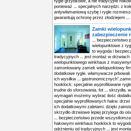
rygle grzybkowe, a nie tradycyjne rolko
ponieważ ... specjalnych narzędzi. z ko
antywłamaniową szybę i rygle rozmies
gwarantują ochronę przez złodziejem ...
Zamki wielopun
zabezpieczenie 
... bezpieczeństwo przede wszystkimzamki wielopunktowe z ryglami hakowymi winkhaus hooklock to wygoda i bezpieczeństwo w jednym. w odrżnieniu od tradycyjnych ... jest montaż w drzwiach wejściowych zamka wielopunktowego winkhaus z masywnymi ryglami hakowymi. ... zamontowany zamek wielopunktowy firmy winkhaus, wyposażony w dwa dodatkowe rygle. włamywacze prbowali podważyć zamek, ale ten – mimo ich wysiłkw ... gastronomicznych”.zamek wielopunktowy winkhaus hooklock: specjalnie wyprofilowane rygle hakowe stanowią zabezpieczenie trudne do sforsowania. fot ... skrzydła. w zależności od preferencji i wymagań możemy wybrać ilość dodatkowych rygli, ktre mają postać specjalnie wyprofilowanych hakw. drzwi o standardowych ... idzie w parze z ich dodatkowymi zaletami. dzięki zainstalowaniu pomocniczych rygli, skrzydło drzwiowe lepiej przylega do ościeżnicy, a tym samym jest bardziej ... bezpieczeństwo przede wszystkimzamki wielopunktowe z ryglami hakowymi winkhaus hooklock to wygoda i bezpieczeństwo w jednym. w odrżnieniu od tradycyjnych ... jest montaż w drzwiach wejściowych zamka wielopunktowego winkhaus z masywnymi ryglami hakowymi. ... zamontowany zamek wielopunktowy firmy winkhaus, wyposażony w dwa dodatkowe rygle. włamywacze prbowali podważyć zamek, ale ten – mimo ich wysiłkw ... gastronomicznych”.zamek wielopunktowy winkhaus hooklock: specjalnie wyprofilowane rygle hakowe stanowią zabezpieczenie trudne do sforsowania. fot ... skrzydła. w zależności od preferencji i wymagań możemy wybrać ilość dodatkowych rygli, ktre mają postać specjalnie wyprofilowanych hakw. drzwi o standardowych ... idzie w parze z ich dodatkowymi zaletami. dzięki zainstalowaniu pomocniczych rygli, skrzydło drzwiowe lepiej przylega do ościeżnicy, a tym samym jest bardziej ... bezpieczeństwo przede wszystkimzamki wielopunktowe z ryglami hakowymi winkhaus hooklock to wygoda i bezpieczeństwo w jednym. w odrżnieniu od tradycyjnych ... jest montaż w drzwiach wejściowych zamka wielopunktowego winkhaus z masywnymi ryglami hakowymi. ... zamontowany zamek wielopunktowy firmy winkhaus, wyposażony w dwa dodatkowe rygle. włamywacze prbowali podważyć zamek, ale ten – mimo ich wysiłkw ... gastronomicznych”.zamek wielopunktowy winkhaus hooklock: specjalnie wyprofilowane rygle hakowe stanowią zabezpieczenie trudne do sforsowania. fot ... skrzydła. w zależności od preferencji i wymagań możemy wybrać ilość dodatkowych rygli, ktre mają postać specjalnie wyprofilowanych hakw. drzwi o standardowych ... idzie w parze z ich dodatkowymi zaletami. dzięki zainstalowaniu pomocniczych rygli, skrzydło drzwiowe lepiej przylega do ościeżnicy, a tym samym jest bardziej ... bezpieczeństwo przede wszystkimzamki wielopunktowe z ryglami hakowymi winkhaus hooklock to wygoda i bezpieczeństwo w jednym. w odrżnieniu od tradycyjnych ... jest montaż w drzwiach wejściowych zamka wielopunktowego winkhaus z masywnymi ryglami hakowymi. ... zamontowany zamek wielopunktowy firmy winkhaus, wyposażony w dwa dodatkowe rygle. włamywacze prbowali podważyć zamek, ale ten – mimo ich wysiłkw ... gastronomicznych”.zamek wielopunktowy winkhaus hooklock: specjalnie wyprofilowane rygle hakowe stanowią zabezpieczenie trudne do sforsowania. fot ... skrzydła. w zależności od preferencji i wymagań możemy wybrać ilość dodatkowych rygli, ktre mają postać specjalnie wyprofilowanych hakw. drzwi o standardowych ... idzie w parze z ich dodatkowymi zaletami. dzięki zainstalowaniu pomocniczych rygli, skrzydło drzwiowe lepiej przylega do ościeżnicy, a tym samym jest bardziej ... bezpieczeństwo przede wszystkimzamki wielopunktowe z ryglami hakowymi winkhaus hooklock to wygoda i bezpieczeństwo w jednym. w odrżnieniu od tradycyjnych ... jest montaż w drzwiach wejściowych zamka wielopunktowego winkhaus z masywnymi ryglami hakowymi. ... zamontowany zamek wielopunktowy firmy winkhaus, wyposażony w dwa dodatkowe rygle. włamywacze prbowali podważyć zamek, ale ten – mimo ich wysiłkw ... gastronomicznych”.zamek wielopunktowy winkhaus hooklock: specjalnie wyprofilowane rygle hakowe stanowią zabezpieczenie trudne do sforsowania. fot ... skrzydła. w zależności od preferencji i wymagań możemy wybrać ilość dodatkowych rygli, ktre mają postać specjalnie wyprofilowanych hakw. drzwi o standardowych ... idzie w parze z ich dodatkowymi zaletami. dzięki zainstalowaniu pomocniczych rygli, skrzydło drzwiowe lepiej przylega do ościeżnicy, a tym samym jest bardziej ... bezpieczeństwo przede wszystkimzamki wielopunktowe z ryglami hakowymi winkhaus hooklock to wygoda i bezpieczeństwo w jednym. w odrżnieniu od tradycyjnych ... jest montaż w drzwiach wejściowych zamka wielopunktowego winkhaus z masyw