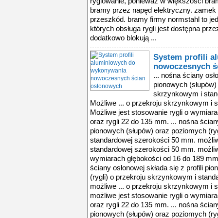
ryglowanie, ponieważ w większości bram
bramy przez napęd elektryczny. zamek bl
przeszkód. bramy firmy normstahl to jed
których obsługa rygli jest dostępna prze
dodatkowo blokują ...
System profili 
nowoczesnych ś
... nośna ściany osło
pionowych (słupów) 
skrzynkowym i stan
Możliwe ... o przekroju skrzynkowym i
Możliwe jest stosowanie rygli o wymiar
oraz rygli 22 do 135 mm. ... nośna ściany
pionowych (słupów) oraz poziomych (ryg
standardowej szerokości 50 mm. możliw
standardowej szerokości 50 mm. możliwe
wymiarach głębokości od 16 do 189 mm o
ściany osłonowej składa się z profili p
(rygli) o przekroju skrzynkowym i stan
możliwe ... o przekroju skrzynkowym i
możliwe jest stosowanie rygli o wymiar
oraz rygli 22 do 135 mm. ... nośna ściany
pionowych (słupów) oraz poziomych (ryg