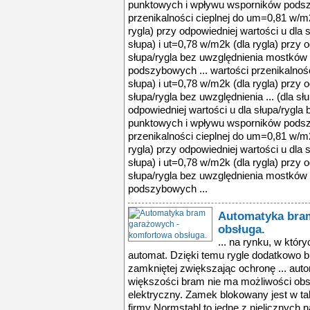
punktowych i wpływu wsporników podsz
przenikalności cieplnej do um=0,81 w/m2
rygla) przy odpowiedniej wartości u dla s
słupa) i ut=0,78 w/m2k (dla rygla) przy 
słupa/rygla bez uwzględnienia mostkó
podszybowych ... wartości przenikalnoś
słupa) i ut=0,78 w/m2k (dla rygla) przy 
słupa/rygla bez uwzględnienia ... (dla sł
odpowiedniej wartości u dla słupa/rygl
punktowych i wpływu wsporników podsz
przenikalności cieplnej do um=0,81 w/m2
rygla) przy odpowiedniej wartości u dla s
słupa) i ut=0,78 w/m2k (dla rygla) przy 
słupa/rygla bez uwzględnienia mostkó
podszybowych ...
Automatyka bra
obsługa.
... na rynku, w któr
automat. Dzięki temu rygle dodatkowo b
zamkniętej zwiększając ochronę ... au
większości bram nie ma możliwości obsł
elektryczny. Zamek blokowany jest w tak
firmy Normstahl to jedne z nielicznych n