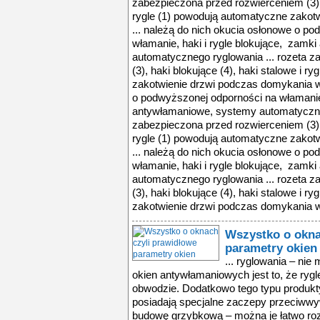
zabezpieczona przed rozwierceniem (3), 
rygle (1) powodują automatyczne zakot
... należą do nich okucia osłonowe o p
włamanie, haki i rygle blokujące, zamk
automatycznego ryglowania ... rozeta 
(3), haki blokujące (4), haki stalowe i 
zakotwienie drzwi podczas domykania w 
o podwyższonej odporności na włamanie,
antywłamaniowe, systemy automatyczneg
zabezpieczona przed rozwierceniem (3), 
rygle (1) powodują automatyczne zakot
... należą do nich okucia osłonowe o p
włamanie, haki i rygle blokujące, zamk
automatycznego ryglowania ... rozeta 
(3), haki blokujące (4), haki stalowe i 
zakotwienie drzwi podczas domykania w 
Wszystko o okna
parametry okien
... ryglowania – nie
okien antywłamaniowych jest to, że ryg
obwodzie. Dodatkowo tego typu produkty
posiadają specjalne zaczepy przeciww
budowę grzybkową – można je łatwo roz