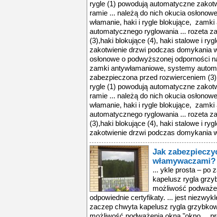
rygle (1) powodują automatyczne zakot
ramie ... należą do nich okucia osłono
włamanie, haki i rygle blokujące, zamk
automatycznego ryglowania ... rozeta 
(3),haki blokujące (4), haki stalowe i r
zakotwienie drzwi podczas domykania w 
osłonowe o podwyższonej odporności na 
zamki antywłamaniowe, systemy automat
zabezpieczona przed rozwierceniem (3),h
rygle (1) powodują automatyczne zakot
ramie ... należą do nich okucia osłono
włamanie, haki i rygle blokujące, zamk
automatycznego ryglowania ... rozeta 
(3),haki blokujące (4), haki stalowe i r
zakotwienie drzwi podczas domykania w 
Jak zabezpieczy
włamywaczami?
... ykle prosta – p
kapelusz rygla grzy
możliwość podważeni
odpowiednie certyfikaty. ... jest niezwy
zaczep chwyta kapelusz rygla grzybkowe
możliwość podważenia okna."okno ... p