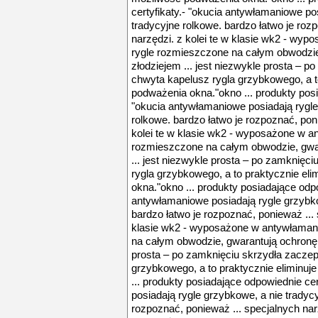
certyfikaty.- "okucia antywłamaniowe po
tradycyjne rolkowe. bardzo łatwo je roz
narzędzi. z kolei te w klasie wk2 - wy
rygle rozmieszczone na całym obwodzie
złodziejem ... jest niezwykle prosta – 
chwyta kapelusz rygla grzybkowego, a t
podważenia okna."okno ... produkty posi
"okucia antywłamaniowe posiadają rygle
rolkowe. bardzo łatwo je rozpoznać, pon
kolei te w klasie wk2 - wyposażone w a
rozmieszczone na całym obwodzie, gwar
... jest niezwykle prosta – po zamknięc
rygla grzybkowego, a to praktycznie el
okna."okno ... produkty posiadające odpo
antywłamaniowe posiadają rygle grzybko
bardzo łatwo je rozpoznać, ponieważ ... 
klasie wk2 - wyposażone w antywłaman
na całym obwodzie, gwarantują ochronę p
prosta – po zamknięciu skrzydła zaczep
grzybkowego, a to praktycznie eliminu
... produkty posiadające odpowiednie ce
posiadają rygle grzybkowe, a nie tradycy
rozpoznać, ponieważ ... specjalnych narz