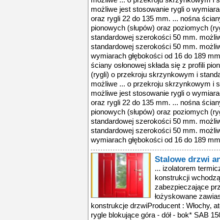
możliwe ... o przekroju skrzynkowym i
możliwe jest stosowanie rygli o wymiar
oraz rygli 22 do 135 mm. ... nośna ściany
pionowych (słupów) oraz poziomych (ryg
standardowej szerokości 50 mm. możliw
standardowej szerokości 50 mm. możliwe
wymiarach głębokości od 16 do 189 mm o
ściany osłonowej składa się z profili p
(rygli) o przekroju skrzynkowym i stan
możliwe ... o przekroju skrzynkowym i
możliwe jest stosowanie rygli o wymiar
oraz rygli 22 do 135 mm. ... nośna ściany
pionowych (słupów) oraz poziomych (ryg
standardowej szerokości 50 mm. możliw
standardowej szerokości 50 mm. możliwe
wymiarach głębokości od 16 do 189 mm o
Stalowe drzwi 
... izolatorem term
konstrukcji wchodzą 
zabezpieczające p
łożyskowane zawias
konstrukcje drzwiProducent : Włochy, a
rygle blokujące góra - dół - bok* SAB 1