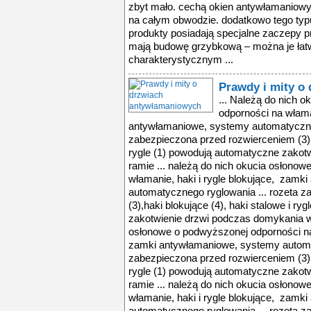
zbyt mało. cechą okien antywłamaniowyc
na całym obwodzie. dodatkowo tego typu
produkty posiadają specjalne zaczepy 
mają budowę grzybkową – można je łat
charakterystycznym ...
Prawdy i mity o
... Należą do nich 
odporności na włama
antywłamaniowe, systemy automatyczneg
zabezpieczona przed rozwierceniem (3),h
rygle (1) powodują automatyczne zakot
ramie ... należą do nich okucia osłono
włamanie, haki i rygle blokujące, zamk
automatycznego ryglowania ... rozeta 
(3),haki blokujące (4), haki stalowe i r
zakotwienie drzwi podczas domykania w 
osłonowe o podwyższonej odporności na 
zamki antywłamaniowe, systemy automat
zabezpieczona przed rozwierceniem (3),h
rygle (1) powodują automatyczne zakot
ramie ... należą do nich okucia osłono
włamanie, haki i rygle blokujące, zamk