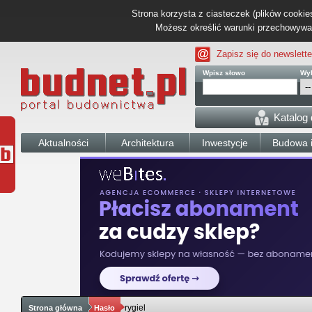
Strona korzysta z ciasteczek (plików cookies
Możesz określić warunki przechowywani
Zapisz się do newslette
Wpisz słowo
Wyb
Katalog
Aktualności
Architektura
Inwestycje
Budowa i
rygiel
Strona główna
Hasło