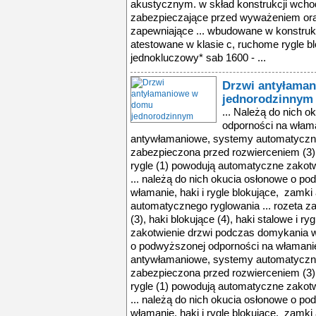
akustycznym. w skład konstrukcji wchod
zabezpieczające przed wyważeniem or
zapewniające ... wbudowane w konstrukc
atestowane w klasie c, ruchome rygle blo
jednokluczowy* sab 1600 - ...
Drzwi antyłama
jednorodzinnym
... Należą do nich 
odporności na włama
antywłamaniowe, systemy automatyczneg
zabezpieczona przed rozwierceniem (3), 
rygle (1) powodują automatyczne zakot
... należą do nich okucia osłonowe o p
włamanie, haki i rygle blokujące, zamk
automatycznego ryglowania ... rozeta 
(3), haki blokujące (4), haki stalowe i 
zakotwienie drzwi podczas domykania w 
o podwyższonej odporności na włamanie,
antywłamaniowe, systemy automatyczneg
zabezpieczona przed rozwierceniem (3), 
rygle (1) powodują automatyczne zakot
... należą do nich okucia osłonowe o p
włamanie, haki i rygle blokujące, zamk