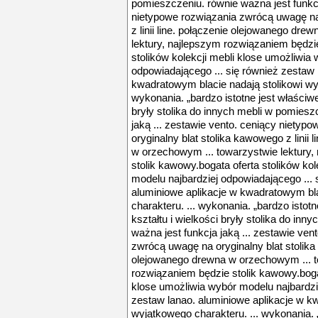
pomieszczeniu. równie ważna jest funkcj
nietypowe rozwiązania zwrócą uwagę na
z linii line. połączenie olejowanego dr
lektury, najlepszym rozwiązaniem będzi
stolików kolekcji mebli klose umożliwia
odpowiadającego ... się również zestaw 
kwadratowym blacie nadają stolikowi wyj
wykonania. „bardzo istotne jest właściw
bryły stolika do innych mebli w pomiesz
jaką ... zestawie vento. ceniący niety
oryginalny blat stolika kawowego z linii
w orzechowym ... towarzystwie lektury
stolik kawowy.bogata oferta stolików ko
modelu najbardziej odpowiadającego ... 
aluminiowe aplikacje w kwadratowym bla
charakteru. ... wykonania. „bardzo isto
kształtu i wielkości bryły stolika do in
ważna jest funkcja jaką ... zestawie ve
zwrócą uwagę na oryginalny blat stolika 
olejowanego drewna w orzechowym ... t
rozwiązaniem będzie stolik kawowy.bogat
klose umożliwia wybór modelu najbardzie
zestaw lanao. aluminiowe aplikacje w k
wyjątkowego charakteru. ... wykonania. 