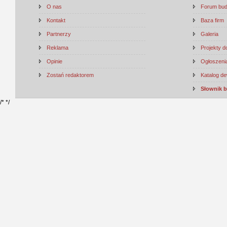
O nas
Forum bu
Kontakt
Baza firm
Partnerzy
Galeria
Reklama
Projekty 
Opinie
Ogłoszenia
Zostań redaktorem
Katalog d
Słownik 
/*
*/