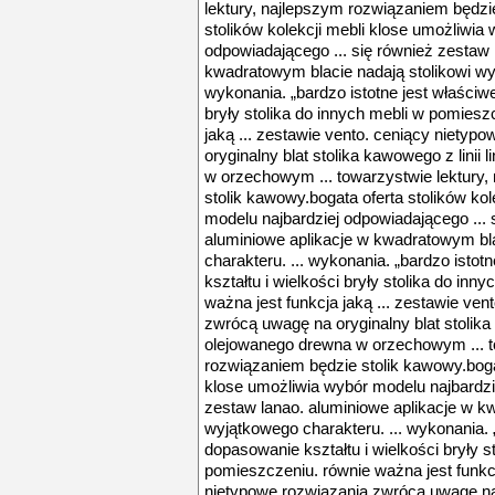
lektury, najlepszym rozwiązaniem będzi
stolików kolekcji mebli klose umożliwia
odpowiadającego ... się również zestaw 
kwadratowym blacie nadają stolikowi wyj
wykonania. „bardzo istotne jest właściw
bryły stolika do innych mebli w pomiesz
jaką ... zestawie vento. ceniący niety
oryginalny blat stolika kawowego z linii
w orzechowym ... towarzystwie lektury
stolik kawowy.bogata oferta stolików ko
modelu najbardziej odpowiadającego ... 
aluminiowe aplikacje w kwadratowym bla
charakteru. ... wykonania. „bardzo isto
kształtu i wielkości bryły stolika do in
ważna jest funkcja jaką ... zestawie ve
zwrócą uwagę na oryginalny blat stolika 
olejowanego drewna w orzechowym ... t
rozwiązaniem będzie stolik kawowy.bogat
klose umożliwia wybór modelu najbardzie
zestaw lanao. aluminiowe aplikacje w k
wyjątkowego charakteru. ... wykonania. 
dopasowanie kształtu i wielkości bryły s
pomieszczeniu. równie ważna jest funkcj
nietypowe rozwiązania zwrócą uwagę na