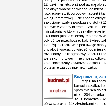
odkryć, że przechodząc koło świeżo zak
12. użyj internetu. weź pod uwagę olbrzy
chciałbyś wracać co wieczór do mieszka
rozkładany stolik ogrodowy, taboret i 
wersji komfortowej ... nie chcesz odkry
zakupionej szafy zawadzasz o stolik? 12
olbrzymie zasoby internetu i zakup ... 
mieszkania, w którym czekałby jedynie r
i karimata (albo dmuchany materac w wer
odkryć, że przechodząc koło świeżo zak
12. użyj internetu. weź pod uwagę olbrzy
chciałbyś wracać co wieczór do mieszka
rozkładany stolik ogrodowy, taboret i 
wersji komfortowej ... nie chcesz odkry
zakupionej szafy zawadzasz o stolik? 12
olbrzymie zasoby internetu i zakup ...
Bezpiecznie, zab
... ... regału na zab
komoda, szafka, komó
sporo miejsca do pr
niski - 294 zł biurko
327 zł komódka - 327 
półka szeroka - 108 złAutorkami kompletu