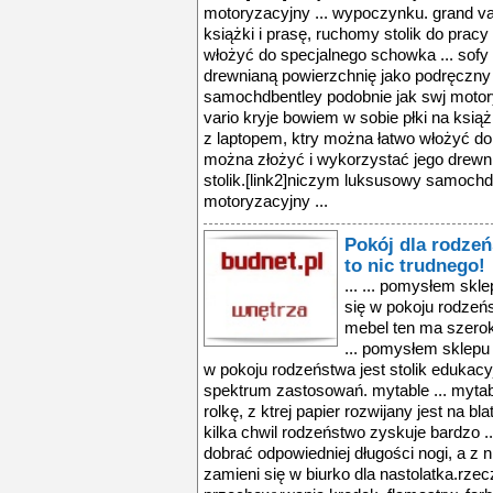
motoryzacyjny ... wypoczynku. grand var
książki i prasę, ruchomy stolik do prac
włożyć do specjalnego schowka ... sofy
drewnianą powierzchnię jako podręczny 
samochdbentley podobnie jak swj motor
vario kryje bowiem w sobie płki na książ
z laptopem, ktry można łatwo włożyć do
można złożyć i wykorzystać jego drewn
stolik.[link2]niczym luksusowy samochd
motoryzacyjny ...
Pokój dla rodzeń
to nic trudnego!
... ... pomysłem skl
się w pokoju rodzeńs
mebel ten ma szero
... pomysłem sklepu 
w pokoju rodzeństwa jest stolik edukac
spektrum zastosowań. mytable ... myta
rolkę, z ktrej papier rozwijany jest na bl
kilka chwil rodzeństwo zyskuje bardzo .
dobrać odpowiedniej długości nogi, a z n
zamieni się w biurko dla nastolatka.rzecz