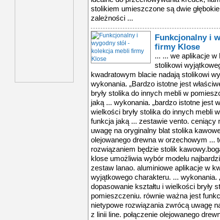
stolikiem umieszczone są dwie głębokie 
zależności ...
Funkcjonalny i w
firmy Klose
... ... we aplikacje
stolikowi wyjątkoweg
kwadratowym blacie nadają stolikowi wyj
wykonania. „Bardzo istotne jest właściw
bryły stolika do innych mebli w pomiesz
jaką ... wykonania. „bardzo istotne jest
wielkości bryły stolika do innych mebli
funkcja jaką ... zestawie vento. ceniąc
uwagę na oryginalny blat stolika kawowego
olejowanego drewna w orzechowym ... t
rozwiązaniem będzie stolik kawowy.bogat
klose umożliwia wybór modelu najbardzie
zestaw lanao. aluminiowe aplikacje w k
wyjątkowego charakteru. ... wykonania. 
dopasowanie kształtu i wielkości bryły s
pomieszczeniu. równie ważna jest funkcj
nietypowe rozwiązania zwrócą uwagę na
z linii line. połączenie olejowanego dr