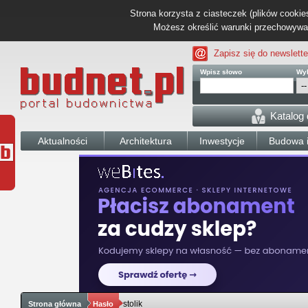
Strona korzysta z ciasteczek (plików cookies
Możesz określić warunki przechowywani
Zapisz się do newslette
Wpisz słowo
Wyb
Katalog
Aktualności
Architektura
Inwestycje
Budowa i
stolik
Strona główna
Hasło