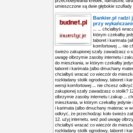
przechowywania kredek, flamastrw, farb i
umieszczone są dwie głębokie szuflady n
Bankier.pl radzi 
przy wykańczani
... ... chciałbyś wr
którym czekałby jedy
taboret i karimata (
komfortowej ... nie 
świeżo zakupionej szafy zawadzasz o st
uwagę olbrzymie zasoby internetu i zaku
do mieszkania, w którym czekałby jedyn
taboret i karimata (albo dmuchany mater
chciałbyś wracać co wieczór do mieszka
rozkładany stolik ogrodowy, taboret i 
wersji komfortowej ... nie chcesz odkry
zakupionej szafy zawadzasz o stolik? 12
olbrzymie zasoby internetu i zakup ... 
mieszkania, w którym czekałby jedynie r
i karimata (albo dmuchany materac w wer
odkryć, że przechodząc koło świeżo zak
12. użyj internetu. weź pod uwagę olbrzy
chciałbyś wracać co wieczór do mieszka
rozkładany stolik ogrodowy, taboret i 