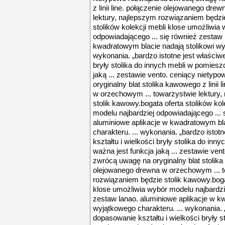
z linii line. połączenie olejowanego dr
lektury, najlepszym rozwiązaniem będzi
stolików kolekcji mebli klose umożliwia
odpowiadającego ... się również zestaw 
kwadratowym blacie nadają stolikowi wyj
wykonania. „bardzo istotne jest właściw
bryły stolika do innych mebli w pomiesz
jaką ... zestawie vento. ceniący niety
oryginalny blat stolika kawowego z linii
w orzechowym ... towarzystwie lektury
stolik kawowy.bogata oferta stolików ko
modelu najbardziej odpowiadającego ... 
aluminiowe aplikacje w kwadratowym bla
charakteru. ... wykonania. „bardzo isto
kształtu i wielkości bryły stolika do in
ważna jest funkcja jaką ... zestawie ve
zwrócą uwagę na oryginalny blat stolika 
olejowanego drewna w orzechowym ... t
rozwiązaniem będzie stolik kawowy.bogat
klose umożliwia wybór modelu najbardzie
zestaw lanao. aluminiowe aplikacje w k
wyjątkowego charakteru. ... wykonania. 
dopasowanie kształtu i wielkości bryły s