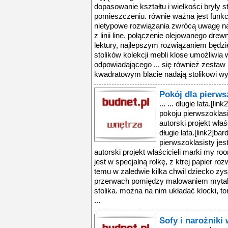
dopasowanie kształtu i wielkości bryły s
pomieszczeniu. równie ważna jest funkcj
nietypowe rozwiązania zwrócą uwagę na
z linii line. połączenie olejowanego dr
lektury, najlepszym rozwiązaniem będzi
stolików kolekcji mebli klose umożliwia
odpowiadającego ... się również zestaw 
kwadratowym blacie nadają stolikowi wyj
Pokój dla pierws
... ... długie lata.
pokoju pierwszoklasi
autorski projekt wła
długie lata.[link2]
pierwszoklasisty jes
autorski projekt właścicieli marki my 
jest w specjalną rolkę, z ktrej papier rozw
temu w zaledwie kilka chwil dziecko zysk
przerwach pomiędzy malowaniem mytable
stolika. można na nim układać klocki, t
...
Sofy i narożniki