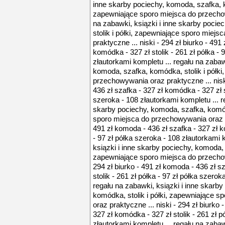
inne skarby pociechy, komoda, szafka, ko
zapewniające sporo miejsca do przechow
na zabawki, ksiązki i inne skarby poci
stolik i półki, zapewniające sporo miej
praktyczne ... niski - 294 zł biurko - 491
komódka - 327 zł stolik - 261 zł półka - 
złautorkami kompletu ... regału na zabaw
komoda, szafka, komódka, stolik i półki
przechowywania oraz praktyczne ... niski
436 zł szafka - 327 zł komódka - 327 zł st
szeroka - 108 złautorkami kompletu ... r
skarby pociechy, komoda, szafka, komódk
sporo miejsca do przechowywania oraz pra
491 zł komoda - 436 zł szafka - 327 zł k
- 97 zł półka szeroka - 108 złautorkami 
ksiązki i inne skarby pociechy, komoda, 
zapewniające sporo miejsca do przechow
294 zł biurko - 491 zł komoda - 436 zł s
stolik - 261 zł półka - 97 zł półka szerok
regału na zabawki, ksiązki i inne skarb
komódka, stolik i półki, zapewniające 
oraz praktyczne ... niski - 294 zł biurko
327 zł komódka - 327 zł stolik - 261 zł p
złautorkami kompletu ... regału na zabaw