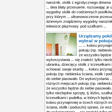
narożnik, stolik z egzotycznego drewna
... dwa blaty przesuwne. rozsuwając je 
wygodny stolik do codziennych posiłków.
przy którym ... ultranowoczesne przesu
dziennym znajdziemy wygodny narożnik,
telewizor plazmowy. pod szafkami ...
Urządzamy pokój 
wybrać w pokoju
... ... koloru przyn
pokoju (np. niebieska
że wszystko będzie 
wykorzystania ... się znaleźć tylko niezb
ubranka, dziecięcy stolik z krzesełkami
schować swoje skarby ... koloru przyna
pokoju (np. niebieska ściana, stolik i p
do siebie pasowało. Do wykorzystania ..
różnych miejscach pokoju (np. niebieska 
że wszystko będzie do siebie pasowało. 
tylko niezbędne sprzęty, tj. łóżko, szafk
krzesełkami i pudełka, w których będzi
koloru przynajmniej w trzech różnych mi
ściana, stolik i poduszki) sprawi, że ws