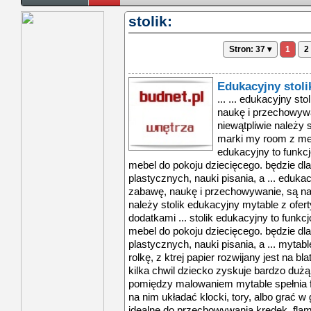
stolik:
Stron: 37 ▾
1
2
Edukacyjny stoli
... ... edukacyjny st
naukę i przechowywa
niewątpliwie należy 
marki my room z mebl
edukacyjny to funkc
mebel do pokoju dziecięcego. będzie d
plastycznych, nauki pisania, a ... edukac
zabawę, naukę i przechowywanie, są na 
należy stolik edukacyjny mytable z ofe
dodatkami ... stolik edukacyjny to funk
mebel do pokoju dziecięcego. będzie d
plastycznych, nauki pisania, a ... myta
rolkę, z ktrej papier rozwijany jest na bl
kilka chwil dziecko zyskuje bardzo dużą
pomiędzy malowaniem mytable spełnia f
na nim układać klocki, tory, albo grać w 
idealne do przechowywania kredek, flama