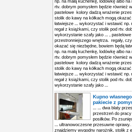
np. na małą kuchenkę, lodówkę albo na r
rtv. dobrym pomysłem będzie również wyk
pastelowe kolory dadzą wrażenie przest
stolik do kawy na kółkach mogą okazać
łatwiejsze ... wykorzystać i wstawić np
regał z książkami, czy stolik pod rtv.
wykorzystanie szafy jako ... , pastelow
przestronniejszego wnętrza. regały, cz
okazać się niezbędne, bowiem będą łatw
np. na małą kuchenkę, lodówkę albo na r
rtv. dobrym pomysłem będzie również wyk
pastelowe kolory dadzą wrażenie przest
stolik do kawy na kółkach mogą okazać
łatwiejsze ... wykorzystać i wstawić np
regał z książkami, czy stolik pod rtv.
wykorzystanie szafy jako ...
Kupno własnego 
pakiecie z pomy
... ... dwa blaty p
przestrzeń do pracy
posiłków. Po zsunię
... ultranowoczesne przesuwne oprawy. 
znajdziemy wygodny narożnik, stolik z 