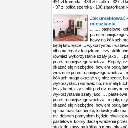
491 zł komoda - 436 zł szafka - 327 zł k
- 97 zł półka szeroka - 108 złautorkami k
Jak umeblować k
mieszkania
... ... , pastelowe 
przestronniejszego 
kawy na kółkach mo
będą łatwiejsze ... wykorzystać i wstaw
albo na regał z książkami, czy stolik
również wykorzystanie szafy jako ... , 
przestronniejszego wnętrza. Regały, cz
okazać się niezbędne, bowiem będą łatwi
wrażenie przestronniejszego wnętrza. re
kółkach mogą okazać się niezbędne, bow
wykorzystać i wstawić np. na małą kuch
książkami, czy stolik pod rtv. dobrym 
wykorzystanie szafy jako ... , pastelow
przestronniejszego wnętrza. regały, cz
okazać się niezbędne, bowiem będą łatw
np. na małą kuchenkę, lodówkę albo na r
rtv. dobrym pomysłem będzie również wyk
pastelowe kolory dadzą wrażenie przest
stolik do kawy na kółkach mogą okazać