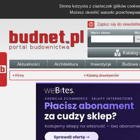
Strona korzysta z ciasteczek (plików cookies
Możesz określić warunki przechowywani
Zapisz się do newslette
Wpisz słowo
Wyb
Katalog
Aktualności
Architektura
Inwestycje
Budowa i
» Firmy
» Katalog deweloperów