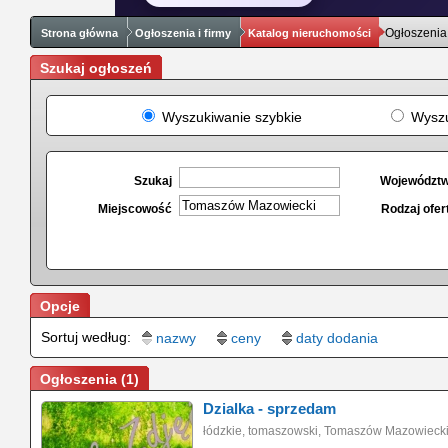
Ogłoszenia -
Strona główna
Ogłoszenia i firmy
Katalog nieruchomości
Szukaj ogłoszeń
Wyszukiwanie szybkie
Wyszu
Szukaj
Województ
Miejscowość
Rodzaj ofer
Opcje
Sortuj według:
nazwy
ceny
daty dodania
Ogłoszenia (1)
Dzialka - sprzedam
łódzkie, tomaszowski, Tomaszów Mazowiecki