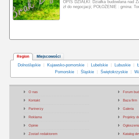
OPIS DZIAŁKI: Działka budowlana nad Z
zł do negocjacji; POŁOŻENIE : gmina: To
Region
Miejscowości
Dolnośląskie
Kujawsko-pomorskie
Lubelskie
Lubuskie
Ł
Pomorskie
Śląskie
Świętokrzyskie
Wa
O nas
Forum bu
Kontakt
Baza firm
Partnerzy
Galeria
Reklama
Projekty 
Opinie
Ogłoszenia
Zostań redaktorem
Katalog d