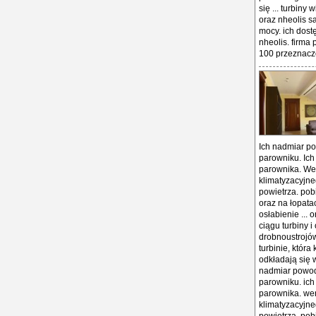
Ich nadmiar pow
parowniku. Ich
parownika. Wen
klimatyzacyjne
powietrza. pob
oraz na łopata
osłabienie ... 
ciągu turbiny i
drobnoustrojów
turbinie, któr
odkładają się 
nadmiar powoduj
parowniku. ich
parownika. wen
klimatyzacyjne