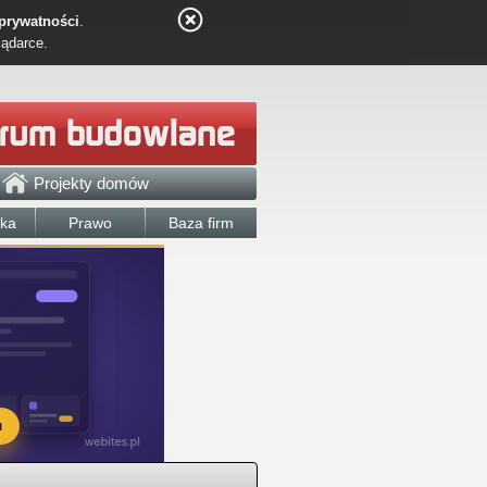
 prywatności
.
lądarce.
Projekty domów
łka
Prawo
Baza firm