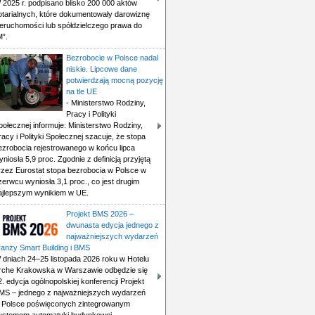
 2025 r. podpisano blisko 200 000 aktów
otarialnych, które dokumentowały darowiznę
ieruchomości lub spółdzielczego prawa do
M”.
Bezrobocie w Polsce nadal
niskie. Lipcowe dane
potwierdzają mocną pozycję
na tle UE
- Ministerstwo Rodziny,
Pracy i Polityki
połecznej informuje: Ministerstwo Rodziny,
racy i Polityki Społecznej szacuje, że stopa
ezrobocia rejestrowanego w końcu lipca
yniosła 5,9 proc. Zgodnie z definicją przyjętą
rzez Eurostat stopa bezrobocia w Polsce w
zerwcu wyniosła 3,1 proc., co jest drugim
ajlepszym wynikiem w UE.
Projekt BMS 2026 –
dwunasta edycja jednego z
najważniejszych wydarzeń
ranży Smart Building i BMS
 dniach 24–25 listopada 2026 roku w Hotelu
rche Krakowska w Warszawie odbędzie się
2. edycja ogólnopolskiej konferencji Projekt
MS – jednego z najważniejszych wydarzeń
 Polsce poświęconych zintegrowanym