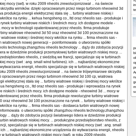
s
i
t
p
b
o
o
p
A
n
g
m
s