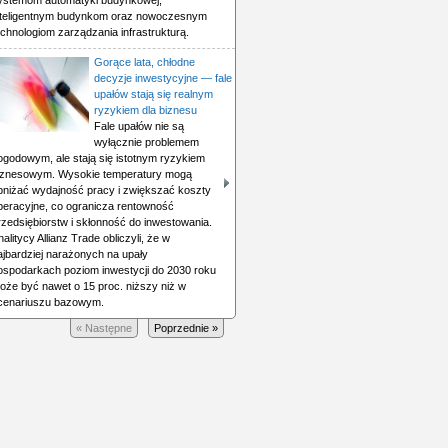
ystemom automatyki budynkowej,
nteligentnym budynkom oraz nowoczesnym
echnologiom zarządzania infrastrukturą.
Gorące lata, chłodne
decyzje inwestycyjne — fale
upałów stają się realnym
ryzykiem dla biznesu
Fale upałów nie są
wyłącznie problemem
ogodowym, ale stają się istotnym ryzykiem
iznesowym. Wysokie temperatury mogą
bniżać wydajność pracy i zwiększać koszty
peracyjne, co ogranicza rentowność
rzedsiębiorstw i skłonność do inwestowania.
nalitycy Allianz Trade obliczyli, że w
ajbardziej narażonych na upały
ospodarkach poziom inwestycji do 2030 roku
oże być nawet o 15 proc. niższy niż w
cenariuszu bazowym.
« Następne
Poprzednie »