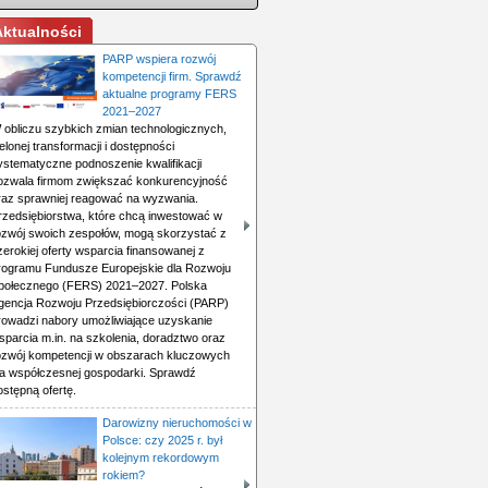
Aktualności
PARP wspiera rozwój
kompetencji firm. Sprawdź
aktualne programy FERS
2021–2027
 obliczu szybkich zmian technologicznych,
ielonej transformacji i dostępności
ystematyczne podnoszenie kwalifikacji
ozwala firmom zwiększać konkurencyjność
raz sprawniej reagować na wyzwania.
rzedsiębiorstwa, które chcą inwestować w
ozwój swoich zespołów, mogą skorzystać z
zerokiej oferty wsparcia finansowanej z
rogramu Fundusze Europejskie dla Rozwoju
połecznego (FERS) 2021–2027. Polska
gencja Rozwoju Przedsiębiorczości (PARP)
rowadzi nabory umożliwiające uzyskanie
sparcia m.in. na szkolenia, doradztwo oraz
ozwój kompetencji w obszarach kluczowych
la współczesnej gospodarki. Sprawdź
ostępną ofertę.
Darowizny nieruchomości w
Polsce: czy 2025 r. był
kolejnym rekordowym
rokiem?