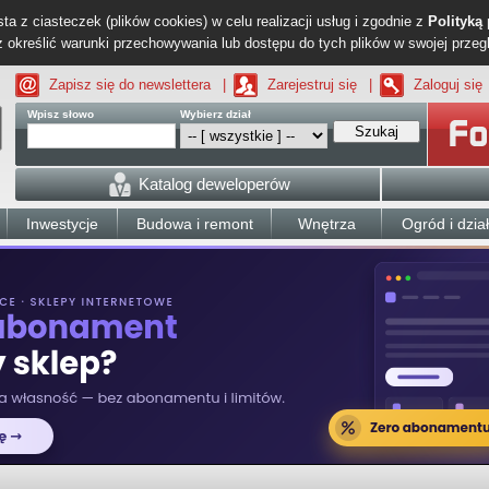
ta z ciasteczek (plików cookies) w celu realizacji usług i zgodnie z
Polityką
określić warunki przechowywania lub dostępu do tych plików w swojej przeg
Zapisz się do newslettera
|
Zarejestruj się
|
Zaloguj się
Wpisz słowo
Wybierz dział
Szukaj
Katalog deweloperów
Inwestycje
Budowa i remont
Wnętrza
Ogród i dzia