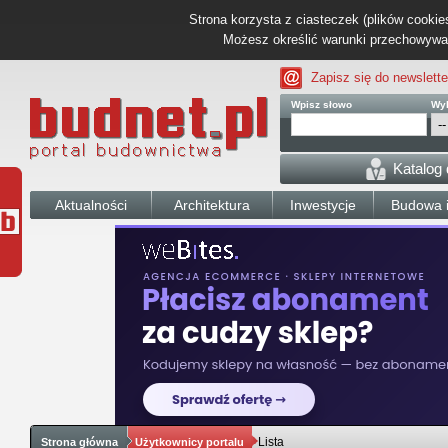
Strona korzysta z ciasteczek (plików cookies
Możesz określić warunki przechowywani
Zapisz się do newslette
Wpisz słowo
Wyb
Katalog
Aktualności
Architektura
Inwestycje
Budowa i
Lista
Strona główna
Użytkownicy portalu