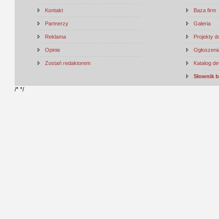
Kontakt
Baza firm
Partnerzy
Galeria
Reklama
Projekty 
Opinie
Ogłoszenia
Zostań redaktorem
Katalog d
Słownik 
/*
*/