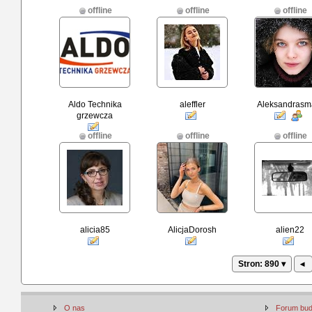
offline
offline
offline
Aldo Technika
aleffler
Aleksandrasma
grzewcza
offline
offline
offline
alicia85
AlicjaDorosh
alien22
Stron: 890 ▾
◂
O nas
Forum bu