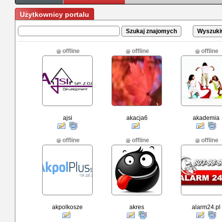
Użytkownicy portalu
Wyszuki
offline
offline
offline
ajsi
akacja6
akademia
offline
offline
offline
akpolkosze
akres
alarm24.pl