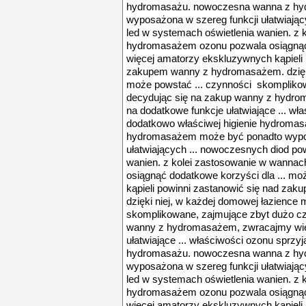
hydromasażu. nowoczesna wanna z h
wyposażona w szereg funkcji ułatwiają
led w systemach oświetlenia wanien. z
hydromasażem ozonu pozwala osiągnąć 
więcej amatorzy ekskluzywnych kąpieli 
zakupem wanny z hydromasażem. dzięki
może powstać ... czynności skompliko
decydując się na zakup wanny z hydr
na dodatkowe funkcje ułatwiające ... wł
dodatkowo właściwej higienie hydroma
hydromasażem może być ponadto wypos
ułatwiających ... nowoczesnych diod po
wanien. z kolei zastosowanie w wanna
osiągnąć dodatkowe korzyści dla ... m
kąpieli powinni zastanowić się nad z
dzięki niej, w każdej domowej łazience
skomplikowane, zajmujące zbyt dużo cz
wanny z hydromasażem, zwracajmy wię
ułatwiające ... właściwości ozonu sprzyj
hydromasażu. nowoczesna wanna z h
wyposażona w szereg funkcji ułatwiają
led w systemach oświetlenia wanien. z
hydromasażem ozonu pozwala osiągnąć 
więcej amatorzy ekskluzywnych kąpieli 