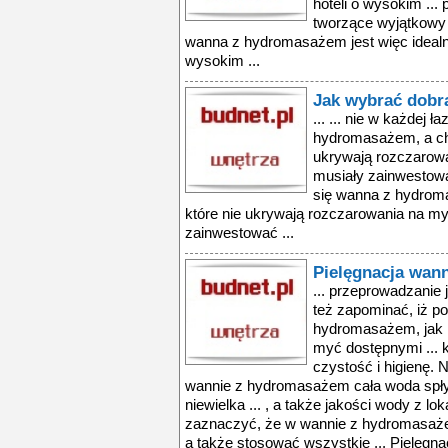
hoteli o wysokim ..
tworzące wyjątkowy 
wanna z hydromasażem jest więc idealn
wysokim ...
Jak wybrać dobr
... ... nie w każdej 
hydromasażem, a cho
ukrywają rozczarowa
musiały zainwestować
się wanna z hydroma
które nie ukrywają rozczarowania na my
zainwestować ...
Pielęgnacja wan
... przeprowadzanie jej co 3 - 4 tygodnie. Nie możemy też zapominać, iż poza dezynfekcją wannę z hydromasażem, jak każdą inną należy systematycznie myć dostępnymi ... konsekwentna dbałość o jej czystość i higienę. Nie zdarza się tak, by po kąpieli w wannie z hydromasażem cała woda spłynęła do kanalizacji. Pewna niewielka ... , a także jakości wody z lokalnej sieci wodociągowej. Warto zaznaczyć, że w wannie z hydromasażem można bez przeszkód myć się, a także stosować wszystkie ... Pielęgnacja wanny z hydromasażem ... wanna z hydromasażem posiada wiele zalet. kąpiel w masującej wodzie jest jedną z najbardziej efektywnych oraz całkowicie naturalnych metod leczenia, z której ... przeprowadzanie jej co 3 - 4 tygodnie. nie możemy też zapominać, iż poza dezynfekcją wannę z hydromasażem, jak każdą inną należy systematycznie myć dostępnymi ... konsekwentna dbałość o jej czystość i higienę. nie zdarza się tak, by po kąpieli w wannie z hydromasażem cała woda spłynęła do kanalizacji. pewna niewielka ... , a także jakości wody z lokalnej sieci wodociągowej. warto zaznaczyć, że w wannie z hydromasażem można bez przeszkód myć się, a także stosować wszystkie ... pielęgnacja wanny z hydromasażem ... dobroczynne efekty wodnych kuracji, warto poważnie zastanowić się nad zakupem wanny z hydromasażem, tym bardziej, że z dnia na dzień stają się one przystępniejsze ... przystępniejsze cenowo i coraz bardziej popularne. w zależności od wyposażenia i klasy wanny z hydromasażem oferowane są z systemem masażu wodnego lub ... wanny z hydromasażem to już nie marzenie. przestały być produktem elitarnym. obecnie na produkt ten stać wielu z nas, a przy okazji generalnego remontu ... wanna z hydromasażem posiada wiele zalet. kąpiel w masującej wodzie jest jedną z najbardziej efektywnych oraz całkowicie naturalnych metod leczenia, z której ... przeprowadzanie jej co 3 - 4 tygodnie. nie możemy też zapominać, iż poza dezynfekcją wannę z hydromasażem, jak każdą inną należy systematycznie myć dostępnymi ... konsekwentna dbałość o jej czystość i higienę. nie zdarza się tak, by po kąpieli w wannie z hydromasażem cała woda spłynęła do kanalizacji. pewna niewielka ... , a także jakości wody z lokalnej sieci wodociągowej. warto zaznaczyć, że w wannie z hydromasażem można bez przeszkód myć się, a także stosować wszystkie ... pielęgnacja wanny z hydromasażem ... dobroczynne efekty wodnych kuracji, warto poważnie zastanowić się nad zakupem wanny z hydromasażem, tym bardziej, że z dnia na dzień stają się one przystępniejsze ... przystępniejsze cenowo i coraz bardziej popularne. w zależności od wyposażenia i klasy wanny z hydromasażem oferowane są z systemem masażu wodnego lub ... wanny z hydromasażem to już nie marzenie. przestały być produktem elitarnym. obecnie na produkt ten stać wielu z nas, a przy okazji generalnego remontu ... wanna z hydromasażem posiada wiele zalet. kąpiel w masującej wodzie jest jedną z najbardziej efektywnych oraz całkowicie naturalnych metod leczenia, z której ... przeprowadzanie jej co 3 - 4 tygodnie. nie możemy też zapominać, iż poza dezynfekcją wannę z hydromasażem, jak każdą inną należy systematycznie myć dostępnymi ... konsekwentna dbałość o jej czystość i higienę. nie zdarza się tak, by po kąpieli w wannie z hydromasażem cała woda spłynęła do kanalizacji. pewna niewielka ... , a także jakości wody z lokalnej sieci wodociągowej. warto zaznaczyć, że w wannie z hydromasażem można bez przeszkód myć się, a także stosować wszystkie ... pielęgnacja wanny z hydromasażem ... dobroczynne efekty wodnych kuracji, warto poważnie zastanowić się nad zakupem wanny z hydromasażem, tym bardziej, że z dnia na dzień stają się one przystępniejsze ... przystępniejsze cenowo i coraz bardziej popularne. w zależności od wyposażenia i klasy wanny z hydromasażem oferowane są z systemem masażu wodnego lub ... wanny z hydromasa