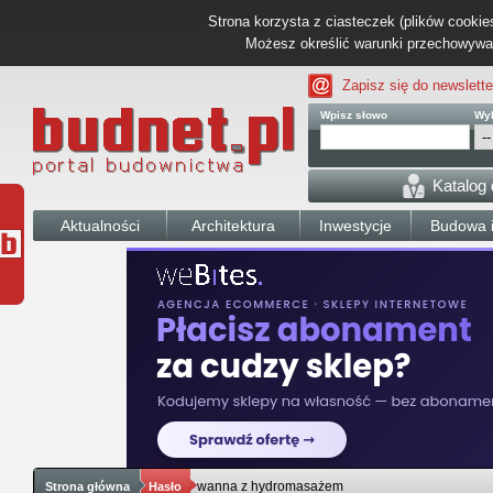
Strona korzysta z ciasteczek (plików cookies
Możesz określić warunki przechowywani
Zapisz się do newslette
Wpisz słowo
Wyb
Katalog
Aktualności
Architektura
Inwestycje
Budowa i
wanna z hydromasażem
Strona główna
Hasło