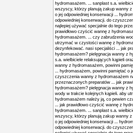
hydromasażem. ... sanplast s.a. wielbici
wszyscy, którzy planują zakup wanny 
o jej odpowiedniej konserwacji ... hydr
odpowiedniej konserwacji. do czyszcz
najlepiej używać specjalnie do tego prz
prawidłowo czyścić wannę z hydromasa
hydromasażem. ... czy zabrudzenia wody
utrzymać w czystości wannę z hydroma
dezynfekować. nasi specjaliści ... jak 
hydromasażem? pielęgnacja wanny z hy
s.a. wielbiciele relaksujących kąpieli o
wanny z hydromasażem, powinni pamięta
... hydromasażem, powinni pamiętać o je
czyszczenia wanny z hydromasażem najl
przeznaczonych preparatów ... jak pra
hydromasażem? pielęgnacja wanny z hy
wody w trakcie kolejnych kąpieli. aby 
hydromasażem należy ją, co pewien cza
... jak prawidłowo czyścić wannę z hy
hydromasażem. ... sanplast s.a. wielbici
wszyscy, którzy planują zakup wanny 
o jej odpowiedniej konserwacji ... hydr
odpowiedniej konserwacji. do czyszcz