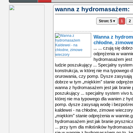
wanna z hydromasażem:
Stron: 5 ▾
1
2
Wanna z hydrom
chłodne, zimowe
... ... czują się dobrze w tym „miękkim” stanie odprężenia w wannie.Grupa, dla której wanna z hydromasażem jest jak branie prysznica na leżąco, to ludzie poszukujący ... Specjalny system VIVO TURBO to unikalna konstrukcja, w której nie ma typowego dla wanien z hydromasażem orurowania, czy pomp. Dysze zasysają wodę i bezpośrednio ... czują się dobrze w tym „miękkim” stanie odprężenia w wannie.Grupa, dla której wanna z hydromasażem jest jak branie prysznica na leżąco, to ludzie poszukujący ... specjalny system vivo turbo to unikalna konstrukcja, w której nie ma typowego dla wanien z hydromasażem orurowania, czy pomp. dysze zasysają wodę i bezpośrednio ... wanna z hydromasażem kaldewei - na chłodne, zimowe wieczory ... czują się dobrze w tym „miękkim” stanie odprężenia w wannie.grupa, dla której wanna z hydromasażem jest jak branie prysznica na leżąco, to ludzie poszukujący ... przy tym dla miłośników hydromasażu prawie żadnej roli – nikt nie kąpie się w wannie z hydromasażem po to, żeby się umyć.badanie wykazało też, że można ... umyć.badanie wykazało też, że można wyróżnić, co najmniej, 3 formy kąpieli w wannie z hydromasażem: kąpiel jako doskonała forma medytacji, jako prysznic ... kąpiel w wannie z hydromasażem to nie tylko doskonały relaks, ale i możliwość zapobiegania nadchodzącemu przeziębieniu – to wynik badania firmy kaldewei ... na zlecenie firmy kaldewei prestiżowy, frankfurcki instytut reinhold przygotował, badanie preferencji konsumenckich w zakresie korzystania z wanny z hydromasażem ... reinhold przygotował, badanie preferencji konsumenckich w zakresie korzystania z wanny z hydromasażem. badanie zostało wykonane na reprezentatywnej grupie ... specjalny system vivo turbo to unikalna konstrukcja, w której nie ma typowego dla wanien z hydromasażem orurowania, czy pomp. dysze zasysają wodę i bezpośrednio ... wanna z hydromasażem kaldewei - na chłodne, zimowe wieczory ... czują się dobrze w tym „miękkim” stanie odprężenia w wannie.grupa, dla której wanna z hydromasażem jest jak branie prysznica na leżąco, to ludzie poszukujący ... przy tym dla miłośników hydromasażu prawie żadnej roli – nikt nie kąpie się w wannie z hydromasażem po to, żeby się umyć.badanie wykazało też, że można ... umyć.badanie wykazało też, że można wyróżnić, co najmniej, 3 formy kąpieli w wannie z hydromasażem: kąpiel jako doskonała forma medytacji, jako prysznic ... kąpiel w wannie z hydromasażem to nie tylko doskonały relaks, ale i możliwość zapobiegania nadchodzącemu przeziębieniu – to wynik badania firmy kaldewei ... na zlecenie firmy kaldewei prestiżowy, frankfurcki instytut reinhold przygotował, badanie preferencji konsumenckich w zakresie korzystania z wanny z hydromasażem ... reinhold przygotował, badanie preferencji konsumenckich w zakresie korzystania z wanny z hydromasażem. badanie zostało wykonane na reprezentatywnej grupie ... specjalny system vivo turbo to unikalna konstrukcja, w której nie ma typowego dla wanien z hydromasażem orurowania, czy pomp. dysze zasysają wodę i bezpośrednio ... wanna z hydromasażem kaldewei - na chłodne, zimowe wieczory ... czują się dobrze w tym „miękkim” stanie odprężenia w wannie.grupa, dla której wanna z hydromasażem jest jak branie prysznica na leżąco, to ludzie poszukujący ... przy tym dla miłośników hydromasażu prawie żadnej roli – nikt nie kąpie się w wannie z hydromasażem po to, żeby się umyć.badanie wykazało też, że można ... umyć.badanie wykazało też, że można wyróżnić, co najmniej, 3 formy kąpieli w wannie z hydromasażem: kąpiel jako doskonała forma medytacji, jako prysznic ... kąpiel w wannie z hydromasażem to nie tylko doskonały relaks, ale i możliwość zapobiegania nadchodzącemu przeziębieniu – to wynik badania firmy kaldewei ... na zlecenie firmy kaldewei prestiżowy, frankfurcki instytut reinhold przygotował, badanie preferencji konsumenckich w zakresie korzystania z wanny z hydromasażem ... reinhold przygotował, badanie preferencji konsumenckich w zakresie korzystania z wanny z hydromasażem. badanie zostało wykonane na reprezentatywnej grupie ... specjalny system vivo turbo to unikalna konstrukcja, w której nie ma typowego dla wanien z hydromasażem orurowania, czy pomp. dysze zasysają wodę i bezpośrednio ... wanna z hydromasażem kaldewei - na chłodne, zimowe wieczory ... czują się dobrze w tym „miękkim” stanie odprężenia w wannie.grupa, dla której wanna z hydromasażem jest jak branie prysznica na leżąco, to ludzie poszukujący ... przy tym dla miłośników hydromasażu prawie żad