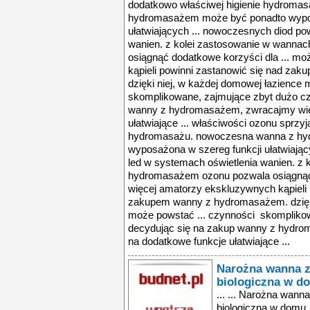
dodatkowo właściwej higienie hydroma
hydromasażem może być ponadto wypos
ułatwiających ... nowoczesnych diod po
wanien. z kolei zastosowanie w wanna
osiągnąć dodatkowe korzyści dla ... m
kąpieli powinni zastanowić się nad z
dzięki niej, w każdej domowej łazience
skomplikowane, zajmujące zbyt dużo cz
wanny z hydromasażem, zwracajmy wię
ułatwiające ... właściwości ozonu sprzyj
hydromasażu. nowoczesna wanna z h
wyposażona w szereg funkcji ułatwiają
led w systemach oświetlenia wanien. z
hydromasażem ozonu pozwala osiągnąć 
więcej amatorzy ekskluzywnych kąpieli 
zakupem wanny z hydromasażem. dzięki
może powstać ... czynności skompliko
decydując się na zakup wanny z hydr
na dodatkowe funkcje ułatwiające ...
Narożna wanna 
biologiczna w d
... ... Narożna wan
biologiczna w domu .