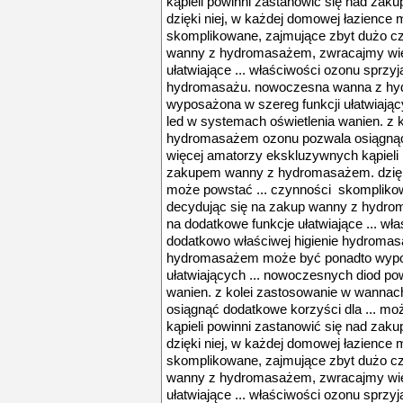
kąpieli powinni zastanowić się nad z
dzięki niej, w każdej domowej łazience
skomplikowane, zajmujące zbyt dużo cz
wanny z hydromasażem, zwracajmy wię
ułatwiające ... właściwości ozonu sprzyj
hydromasażu. nowoczesna wanna z h
wyposażona w szereg funkcji ułatwiają
led w systemach oświetlenia wanien. z
hydromasażem ozonu pozwala osiągnąć 
więcej amatorzy ekskluzywnych kąpieli 
zakupem wanny z hydromasażem. dzięki
może powstać ... czynności skompliko
decydując się na zakup wanny z hydr
na dodatkowe funkcje ułatwiające ... wł
dodatkowo właściwej higienie hydroma
hydromasażem może być ponadto wypos
ułatwiających ... nowoczesnych diod po
wanien. z kolei zastosowanie w wanna
osiągnąć dodatkowe korzyści dla ... m
kąpieli powinni zastanowić się nad z
dzięki niej, w każdej domowej łazience
skomplikowane, zajmujące zbyt dużo cz
wanny z hydromasażem, zwracajmy wię
ułatwiające ... właściwości ozonu sprzyj