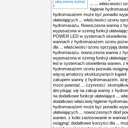
... ... właściwości 
higienie hydromas
hydromasażem może być ponadto wypos
ułatwiających ... właściwości ozonu spr
hydromasażu. Nowoczesna wanna z h
wyposażona w szereg funkcji ułatwiając
POWER LED w systemach oświetlenia w
wannach z hydromasażem ozonu pozwal
dla ... właściwości ozonu sprzyjają doda
hydromasażu. nowoczesna wanna z h
wyposażona w szereg funkcji ułatwiają
led w systemach oświetlenia wanien. z
hydromasażem ozonu pozwala osiągnąć 
więcej amatorzy ekskluzywnych kąpieli 
zakupem wanny z hydromasażem. dzięki
może powstać ... czynności skompliko
decydując się na zakup wanny z hydr
na dodatkowe funkcje ułatwiające ... wł
dodatkowo właściwej higienie hydroma
hydromasażem może być ponadto wypos
ułatwiających ... nowoczesnych diod po
wanien. z kolei zastosowanie w wanna
osiągnąć dodatkowe korzyści dla ... m