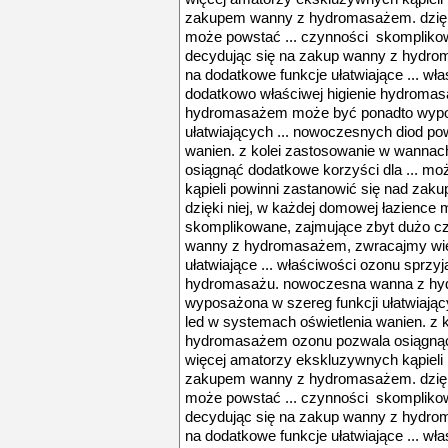
zakupem wanny z hydromasażem. dzięki
może powstać ... czynności skompliko
decydując się na zakup wanny z hydr
na dodatkowe funkcje ułatwiające ... wł
dodatkowo właściwej higienie hydroma
hydromasażem może być ponadto wypos
ułatwiających ... nowoczesnych diod po
wanien. z kolei zastosowanie w wanna
osiągnąć dodatkowe korzyści dla ... m
kąpieli powinni zastanowić się nad z
dzięki niej, w każdej domowej łazience
skomplikowane, zajmujące zbyt dużo cz
wanny z hydromasażem, zwracajmy wię
ułatwiające ... właściwości ozonu sprzyj
hydromasażu. nowoczesna wanna z h
wyposażona w szereg funkcji ułatwiają
led w systemach oświetlenia wanien. z
hydromasażem ozonu pozwala osiągnąć 
więcej amatorzy ekskluzywnych kąpieli 
zakupem wanny z hydromasażem. dzięki
może powstać ... czynności skompliko
decydując się na zakup wanny z hydr
na dodatkowe funkcje ułatwiające ... wł