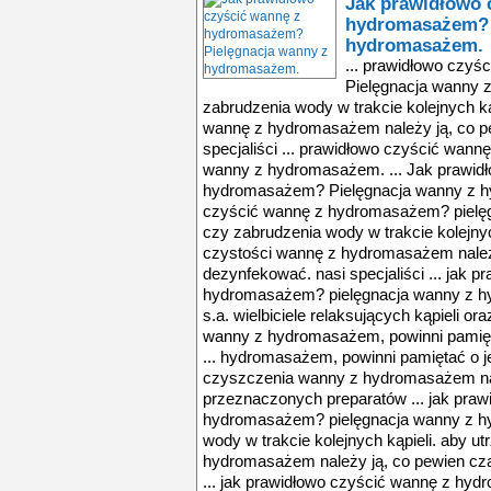
Jak prawidłowo 
hydromasażem? 
hydromasażem.
... prawidłowo czy
Pielęgnacja wanny 
zabrudzenia wody w trakcie kolejnych k
wannę z hydromasażem należy ją, co p
specjaliści ... prawidłowo czyścić wan
wanny z hydromasażem. ... Jak prawid
hydromasażem? Pielęgnacja wanny z hy
czyścić wannę z hydromasażem? pielęg
czy zabrudzenia wody w trakcie kolejny
czystości wannę z hydromasażem należ
dezynfekować. nasi specjaliści ... jak 
hydromasażem? pielęgnacja wanny z hy
s.a. wielbiciele relaksujących kąpieli o
wanny z hydromasażem, powinni pamięta
... hydromasażem, powinni pamiętać o je
czyszczenia wanny z hydromasażem najl
przeznaczonych preparatów ... jak pra
hydromasażem? pielęgnacja wanny z hy
wody w trakcie kolejnych kąpieli. aby 
hydromasażem należy ją, co pewien cza
... jak prawidłowo czyścić wannę z hy