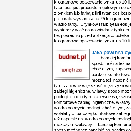
kilogramowe opakowanie tynku lub 10 litr
tytan eos jest produktem gotowym do uż
z tynkiem lub farbą z linii tytan eos bezp
preparatu wystarcza na 25 kilogramowe 
wiadro farby. ... tynków i farb tytan eo
wystarczy wlać go do wiadra z tynkiem lu
bezpośrednio przed aplikacją ... butelk
kilogramowe opakowanie tynku lub 10 litr
Jaka powinna by
... ... bardziej komf
sposb można też nap
choć o tym, zapewn
bardziej komfortowe 
można też napełnić n
tym, zapewne większość mężczyzn wolał
zabiegi higieniczne. w łatwy sposb możn
podłogi. choć o tym, zapewne większość
komfortowe zabiegi higieniczne. w łatw
wiadro do mycia podłogi. choć o tym,
wolałaby ... bardziej komfortowe zabieg
też napełnić np. wiadro do mycia podło
mężczyzn wolałaby ... bardziej komforto
sposb można też napełnić np. wiadro do