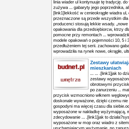
Zestawy ułatwia
mieszkaniach
... ... .[link1]jak to
zestawy wyposażone
obrotowymi przycis
po zanurzeniu ... ma
przycisk wzmocniono włknem węglowym.
doskonale wyważone, dzięki czemu nie
gospodyni ma więcej czasu dla siebie.od
wyposażone w nakładkę wyżymającą, myc
zdecydowanie ... .[link1]jak to działa?s
wyposażone w mop oraz wiadro z sitem
uruchamiającym wyżymanie. po zanurzen