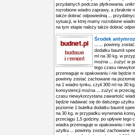
przydatnych podczas płytkowania. unikn
rozrobione wiadro zaprawy, a zbraknie n
także dobrać odpowiednią ... przydatny
sytuacji, w ktrej mamy rozrobione wiadr
na tym etapie należy także dobrać odpow
Środek antymro
... ... powinny zost
dodatku baumit speed
ml na 30 kg. w przy
można ... zużyć w pr
tego czasu niewyko
przereaguje w opakowaniu i nie będzie n
powinny zostać zachowane na poziomie 
na 1 wiadro tynku, czyli 300 ml na 30 
konsystencji można ... zużyć w przeciąg
czasu niewykorzystana zawartość wiadr
będzie nadawać się do dalszego użytku
poziomie 1 butelka dodatku baumit speed
na 30 kg. w przypadku wyrwnania konsy
przeciągu 1,5 godziny. po upływie tego
wiadra przereaguje w opakowaniu i nie 
użytku ... powinny zostać zachowane na