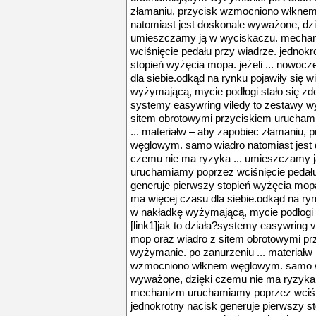
złamaniu, przycisk wzmocniono włkne
natomiast jest doskonale wyważone, dzi
umieszczamy ją w wyciskaczu. mecha
wciśnięcie pedału przy wiadrze. jednokr
stopień wyżęcia mopa. jeżeli ... nowoc
dla siebie.odkąd na rynku pojawiły się
wyżymającą, mycie podłogi stało się zdec
systemy easywring viledy to zestawy 
sitem obrotowymi przyciskiem urucham
... materiałw – aby zapobiec złamaniu
węglowym. samo wiadro natomiast jest
czemu nie ma ryzyka ... umieszczamy 
uruchamiamy poprzez wciśnięcie pedału
generuje pierwszy stopień wyżęcia mopa
ma więcej czasu dla siebie.odkąd na ry
w nakładkę wyżymającą, mycie podłogi s
[link1]jak to działa?systemy easywring
mop oraz wiadro z sitem obrotowymi p
wyżymanie. po zanurzeniu ... materiałw
wzmocniono włknem węglowym. samo wi
wyważone, dzięki czemu nie ma ryzyka
mechanizm uruchamiamy poprzez wciśni
jednokrotny nacisk generuje pierwszy sto