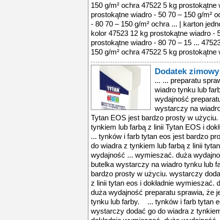
150 g/m² ochra 47522 5 kg prostokątne w
prostokątne wiadro - 50 70 – 150 g/m² o
- 80 70 – 150 g/m² ochra ... | karton je
kolor 47523 12 kg prostokątne wiadro - 
prostokątne wiadro - 80 70 – 15 ... 4752
150 g/m² ochra 47522 5 kg prostokątne w
Dodatek zimowy 
... ... preparatu sp
wiadro tynku lub fa
wydajność preparatu
wystarczy na wiadro 
Tytan EOS jest bardzo prosty w użyciu.
tynkiem lub farbą z linii Tytan EOS i 
... tynków i farb tytan eos jest bardzo 
do wiadra z tynkiem lub farbą z linii ty
wydajność ... wymieszać. duża wydajnoś
butelka wystarczy na wiadro tynku lub fa
bardzo prosty w użyciu. wystarczy doda
z linii tytan eos i dokładnie wymieszać
duża wydajność preparatu sprawia, że j
tynku lub farby. ... tynków i farb tytan 
wystarczy dodać go do wiadra z tynkiem lu