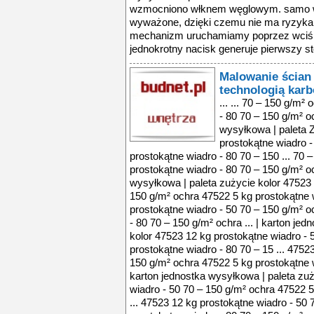
wzmocniono włknem węglowym. samo wi
wyważone, dzięki czemu nie ma ryzyka
mechanizm uruchamiamy poprzez wciśni
jednokrotny nacisk generuje pierwszy sto
Malowanie ścian 
technologią kar
... ... 70 – 150 g/m
- 80 70 – 150 g/m² oc
wysyłkowa | paleta 
prostokątne wiadro -
prostokątne wiadro - 80 70 – 150 ... 70 
prostokątne wiadro - 80 70 – 150 g/m² oc
wysyłkowa | paleta zużycie kolor 47523 
150 g/m² ochra 47522 5 kg prostokątne w
prostokątne wiadro - 50 70 – 150 g/m² o
- 80 70 – 150 g/m² ochra ... | karton je
kolor 47523 12 kg prostokątne wiadro - 
prostokątne wiadro - 80 70 – 15 ... 4752
150 g/m² ochra 47522 5 kg prostokątne wi
karton jednostka wysyłkowa | paleta zuż
wiadro - 50 70 – 150 g/m² ochra 47522 5
... 47523 12 kg prostokątne wiadro - 50