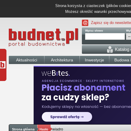
Strona korzysta z ciasteczek (plików cookies
Możesz określić warunki przechowywani
Zapisz się do newslette
Wpisz słowo
Wyb
Katalog
Aktualności
Architektura
Inwestycje
Budowa i
wiadro
Strona główna
Hasło