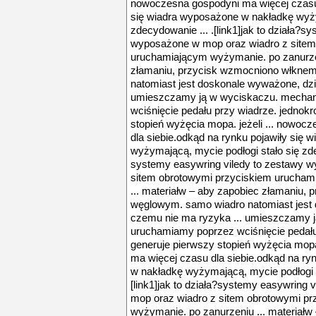
nowoczesna gospodyni ma więcej czasu 
się wiadra wyposażone w nakładkę wyży
zdecydowanie ... .[link1]jak to działa?s
wyposażone w mop oraz wiadro z sitem
uruchamiającym wyżymanie. po zanurzen
złamaniu, przycisk wzmocniono włkne
natomiast jest doskonale wyważone, dzi
umieszczamy ją w wyciskaczu. mecha
wciśnięcie pedału przy wiadrze. jednokr
stopień wyżęcia mopa. jeżeli ... nowoc
dla siebie.odkąd na rynku pojawiły się
wyżymającą, mycie podłogi stało się zdec
systemy easywring viledy to zestawy 
sitem obrotowymi przyciskiem urucham
... materiałw – aby zapobiec złamaniu
węglowym. samo wiadro natomiast jest
czemu nie ma ryzyka ... umieszczamy 
uruchamiamy poprzez wciśnięcie pedału
generuje pierwszy stopień wyżęcia mopa
ma więcej czasu dla siebie.odkąd na ry
w nakładkę wyżymającą, mycie podłogi s
[link1]jak to działa?systemy easywring
mop oraz wiadro z sitem obrotowymi p
wyżymanie. po zanurzeniu ... materiałw