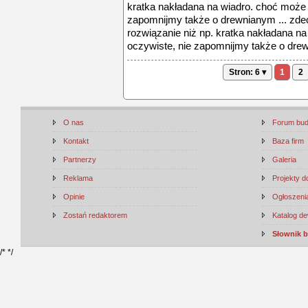
kratka nakładana na wiadro. choć może 
zapomnijmy także o drewnianym ... zde
rozwiązanie niż np. kratka nakładana n
oczywiste, nie zapomnijmy także o drew
Stron: 6 ▾
1
2
O nas
Forum bu
Kontakt
Baza firm
Partnerzy
Galeria
Reklama
Projekty 
Opinie
Ogłoszenia
Zostań redaktorem
Katalog d
Słownik 
/*
*/