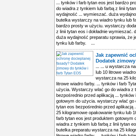
... tynków i farb tytan eos jest bardzo 
do wiadra z tynkiem lub farbą z linii ty
wydajność ... wymieszać. duża wydajnoś
butelka wystarczy na wiadro tynku lub fa
bardzo prosty w użyciu. wystarczy doda
z linii tytan eos i dokładnie wymieszać
duża wydajność preparatu sprawia, że j
tynku lub farby. ...
Jak zapewnić oc
Dodatek zimowy 
... ... u wystarcza
lub 10 litrowe wiadro
wystarcza na 25 ki
litrowe wiadro farby. ... tynków i farb 
użycia. Wystarczy wlać go do wiadra z t
bezpośrednio przed aplikacją ... tynków 
gotowym do użycia. wystarczy wlać go do
tytan eos bezpośrednio przed aplikacją .
25 kilogramowe opakowanie tynku lub 10 l
farb tytan eos jest produktem gotowym 
wiadra z tynkiem lub farbą z linii tytan e
butelka preparatu wystarcza na 25 kilo
litrowe wiadro farby. ... tynków i farb t