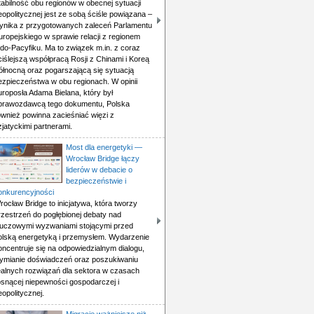
tabilność obu regionów w obecnej sytuacji
eopolitycznej jest ze sobą ściśle powiązana –
ynika z przygotowanych zaleceń Parlamentu
uropejskiego w sprawie relacji z regionem
ndo-Pacyfiku. Ma to związek m.in. z coraz
ciślejszą współpracą Rosji z Chinami i Koreą
ółnocną oraz pogarszającą się sytuacją
ezpieczeństwa w obu regionach. W opinii
uroposła Adama Bielana, który był
prawozdawcą tego dokumentu, Polska
ównież powinna zacieśniać więzi z
zjatyckimi partnerami.
Most dla energetyki —
Wrocław Bridge łączy
liderów w debacie o
bezpieczeństwie i
onkurencyjności
rocław Bridge to inicjatywa, która tworzy
rzestrzeń do pogłębionej debaty nad
luczowymi wyzwaniami stojącymi przed
olską energetyką i przemysłem. Wydarzenie
oncentruje się na odpowiedzialnym dialogu,
ymianie doświadczeń oraz poszukiwaniu
ealnych rozwiązań dla sektora w czasach
osnącej niepewności gospodarczej i
eopolitycznej.