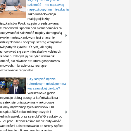
Migracje ważniejsze niż
dzietność – kto naprawdę
napędzi popyt na mieszkania
Jako konsekwencja
malejącej liczby
ieszkańców Polski często przedstawiana
est zapowiedź spadku cen nieruchomości. W
zeczywistości zależność między demografią
 rynkiem mieszkaniowym jest znacznie
ardziej złożona i obejmuje szereg wzajemnie
owiązanych zjawisk. O tym, jak będą
achowywać się ceny mieszkań w kolejnych
ekadach, zdecydują nie tylko wskaźniki
rodzeń, ale również struktura gospodarstw
omowych, migracje oraz rosnące
różnicowanie regionalne.
Czy sierpień będzie
rekordowym miesiącem na
warszawskiej giełdzie?
Warszawska giełda
ontynuuje dobrą passę, a końcówka lipca i
oczątek sierpnia przyniosły rekordowe
oziomy najważniejszych indeksów. Od
oczątku 2026 roku indeksy dużych i
rednich spółek oraz szeroki WIG zyskały po
5–29 proc. Jednocześnie rośnie aktywność
nwestorów i zainteresowanie ze strony spółek
ozyskiwaniem finansowania na rynku