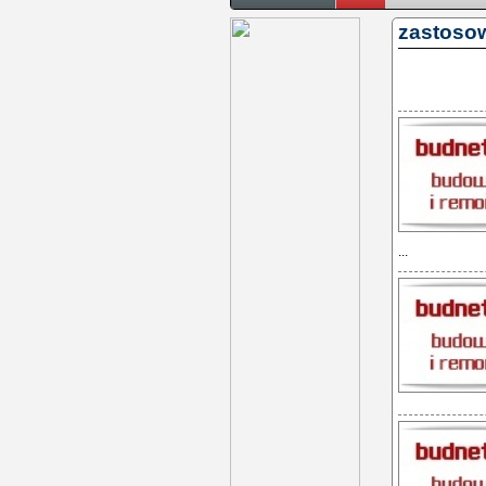
zastoso
...