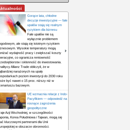
Aktualności
Gorące lata, chłodne
decyzje inwestycyjne — fale
upałów stają się realnym
ryzykiem dla biznesu
Fale upałów nie są
wyłącznie problemem
ogodowym, ale stają się istotnym ryzykiem
iznesowym. Wysokie temperatury mogą
bniżać wydajność pracy i zwiększać koszty
peracyjne, co ogranicza rentowność
rzedsiębiorstw i skłonność do inwestowania.
nalitycy Allianz Trade obliczyli, że w
ajbardziej narażonych na upały
ospodarkach poziom inwestycji do 2030 roku
oże być nawet o 15 proc. niższy niż w
cenariuszu bazowym.
UE wzmacnia relacje z Indo-
Pacyfikiem — odpowiedź na
rosnące zagrożenia
geopolityczne
raje Azji Wschodniej, w szczególności
aponia, Korea Południowa i Tajwan, mogą się
tać kluczowymi partnerami dla Unii
uropejskiej w obszarze obronności.