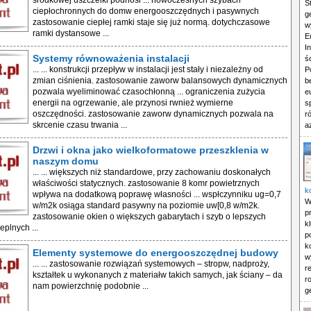
środkowej uszczelki podnosi ... nowoczesnych szybach
S
ciepłochronnych do domw energooszczędnych i pasywnych
g
zastosowanie ciepłej ramki staje się już normą. dotychczasowe
w
ramki dystansowe ...
E
I
Systemy równoważenia instalacji
ś
... ... konstrukcji przepływ w instalacji jest stały i niezależny od
P
zmian ciśnienia. zastosowanie zaworw balansowych dynamicznych
b
pozwala wyeliminować czasochłonną ... ograniczenia zużycia
e
energii na ogrzewanie, ale przynosi rwnież wymierne
s
oszczędności. zastosowanie zaworw dynamicznych pozwala na
r
skrcenie czasu trwania ...
a
Drzwi i okna jako wielkoformatowe przeszklenia w
naszym domu
... ... większych niż standardowe, przy zachowaniu doskonałych
właściwości statycznych. zastosowanie 8 komr powietrznych
k
wpływa na dodatkową poprawę własności ... wspłczynniku ug=0,7
W
w/m2k osiąga standard pasywny na poziomie uw[0,8 w/m2k.
p
zastosowanie okien o większych gabarytach i szyb o lepszych
k
eplnych ...
p
k
Elementy systemowe do energooszczędnej budowy
w
... ... zastosowanie rozwiązań systemowych – stropw, nadproży,
r
kształtek u wykonanych z materiałw takich samych, jak ściany – da
r
nam powierzchnię podobnie ...
g