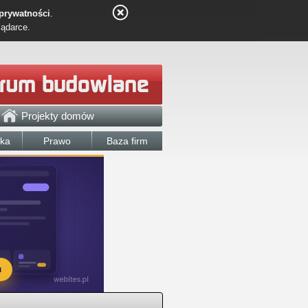
 prywatności
.
lądarce.
Projekty domów
łka
Prawo
Baza firm