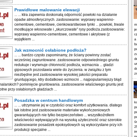
Prawidłowe malowanie elewacji
... ... ktra zapewnia doskonałą odporność powłoki na działanie
opadw atmosferycznych. zastosowanie: wyprawy wapienno-
cementowe, cementowe, cienkowarstwowe tynki ... powłoki, trwale
m
mostkujące włosowate i „skurczowate” rysy podłoża.zastosowanie:
j
wyprawy wapienno-cementowe, cementowe i akrylowe (z
r
wyjątkiem ...
a
b
p
Jak wzmocnić osłabione podłoża?
z
... ... bardzo często zapominamy, że ściany powinny zostać
d
wcześniej zagruntowane. zastosowanie odpowiedniego gruntu
u
redukuje i wyrwnuje chłonność podłoża, wzmacnia ... gładzi
d
gipsowych pozostawia wiele do życzenia. w związku z tym
z
niezbędne jest zastosowanie wysokiej jakości preparatu
gruntującego, ktry dodatkowo wzmocni ... najpopularniejszy błąd
alarskich? pominięcie gruntowania. zastosowanie właściwego gruntu jest
otne przy osłabionych gładziach ...
Posadzka w centrum handlowym
k
... ... utrzymanie jej w czystości oraz komfort użytkowania. dlatego
p
tak istotne jest zastosowanie materiałw wykończeniowych
p
gwarantujących nie tylko bezpieczeństwo ... wszystkoźrdłem
p
właściwości wpływających na wysoką użyteczność oraz szerokie
ś
zastosowanie posadzek epoksydowych są wykorzystane przy ich
2
produkcji specjalne ...
i
p