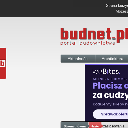
Strona korzys
Możesz 
Aktualności
Architektura
zastosowanie
Strona główna
Hasło