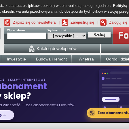
ta z ciasteczek (plików cookies) w celu realizacji usług i zgodnie z
Polityką
określić warunki przechowywania lub dostępu do tych plików w swojej przeg
Zapisz się do newslettera
|
Zarejestruj się
|
Zaloguj się
Wpisz słowo
Wybierz dział
Szukaj
Katalog deweloperów
Inwestycje
Budowa i remont
Wnętrza
Ogród i dzia