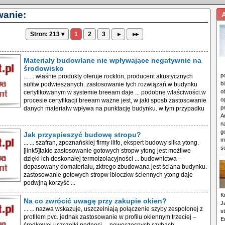
wanie:
Stron: 213 ▾
1
2
3
▸
▸▸
Materiały budowlane nie wpływające negatywnie na
środowisko
p
... ... właśnie produkty oferuje rockfon, producent akustycznych
b
sufitw podwieszanych. zastosowanie tych rozwiązań w budynku
o
certyfikowanym w systemie breeam daje ... podobne właściwości.w
o
procesie certyfikacji breeam ważne jest, w jaki sposb zastosowanie
p
danych materiałw wpływa na punktację budynku. w tym przypadku
A
n
g
Jak przyspieszyć budowę stropu?
m
... ... szafran, zpoznańskiej firmy ilifo, ekspert budowy silka ytong.
s
[link5]takie zastosowanie gotowych stropw ytong jest możliwe
dzięki ich doskonałej termoizolacyjności ... budownictwa –
dopasowany domateriału, zktrego zbudowana jest ściana budynku.
zastosowanie gotowych stropw ibloczkw ściennych ytong daje
podwjną korzyść ...
K
Na co zwrócić uwagę przy zakupie okien?
J
... ... nazwa wskazuje, uszczelniają połączenie szyby zespolonej z
s
profilem pvc. jednak zastosowanie w profilu okiennym trzeciej –
E