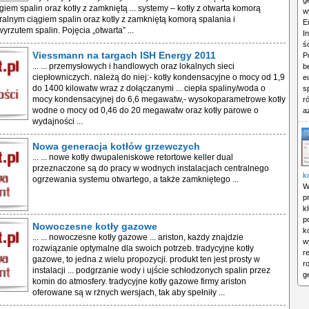
g
iem spalin oraz kotły z zamkniętą ... systemy – kotły z otwarta komorą
w
uralnym ciągiem spalin oraz kotły z zamkniętą komorą spalania i
E
zutem spalin. Pojęcia „otwarta” ...
I
ś
Viessmann na targach ISH Energy 2011
P
... ... przemysłowych i handlowych oraz lokalnych sieci
b
ciepłowniczych. należą do niej:- kotły kondensacyjne o mocy od 1,9
e
do 1400 kilowatw wraz z dołączanymi ... ciepła spaliny/woda o
s
mocy kondensacyjnej do 6,6 megawatw,- wysokoparametrowe kotły
r
wodne o mocy od 0,46 do 20 megawatw oraz kotły parowe o
a
wydajności ...
Nowa generacja kotłów grzewczych
... ... nowe kotły dwupaleniskowe retortowe keller dual
przeznaczone są do pracy w wodnych instalacjach centralnego
k
ogrzewania systemu otwartego, a także zamkniętego ...
W
p
k
p
Nowoczesne kotły gazowe
k
... ... nowoczesne kotły gazowe ... ariston, każdy znajdzie
w
rozwiązanie optymalne dla swoich potrzeb. tradycyjne kotły
r
gazowe, to jedna z wielu propozycji. produkt ten jest prosty w
r
instalacji ... podgrzanie wody i ujście schłodzonych spalin przez
g
komin do atmosfery. tradycyjne kotły gazowe firmy ariston
oferowane są w rżnych wersjach, tak aby spełniły ...