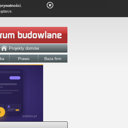
 prywatności
.
lądarce.
Projekty domów
łka
Prawo
Baza firm