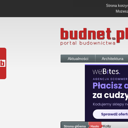
Strona korzys
Możesz 
Aktualności
Architektura
Kotły
Strona główna
Hasło