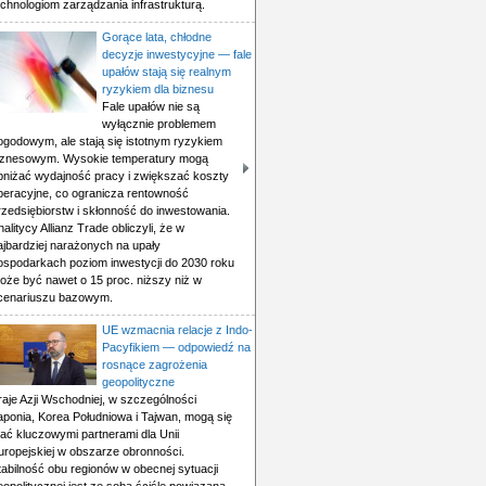
echnologiom zarządzania infrastrukturą.
Gorące lata, chłodne
decyzje inwestycyjne — fale
upałów stają się realnym
ryzykiem dla biznesu
Fale upałów nie są
wyłącznie problemem
ogodowym, ale stają się istotnym ryzykiem
iznesowym. Wysokie temperatury mogą
bniżać wydajność pracy i zwiększać koszty
peracyjne, co ogranicza rentowność
rzedsiębiorstw i skłonność do inwestowania.
nalitycy Allianz Trade obliczyli, że w
ajbardziej narażonych na upały
ospodarkach poziom inwestycji do 2030 roku
oże być nawet o 15 proc. niższy niż w
cenariuszu bazowym.
UE wzmacnia relacje z Indo-
Pacyfikiem — odpowiedź na
rosnące zagrożenia
geopolityczne
raje Azji Wschodniej, w szczególności
aponia, Korea Południowa i Tajwan, mogą się
tać kluczowymi partnerami dla Unii
uropejskiej w obszarze obronności.
tabilność obu regionów w obecnej sytuacji