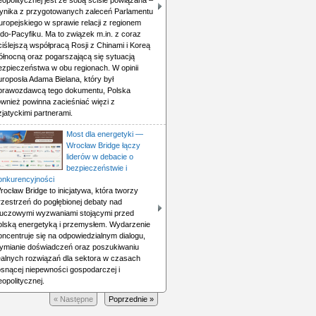
eopolitycznej jest ze sobą ściśle powiązana –
ynika z przygotowanych zaleceń Parlamentu
uropejskiego w sprawie relacji z regionem
ndo-Pacyfiku. Ma to związek m.in. z coraz
ciślejszą współpracą Rosji z Chinami i Koreą
ółnocną oraz pogarszającą się sytuacją
ezpieczeństwa w obu regionach. W opinii
uroposła Adama Bielana, który był
prawozdawcą tego dokumentu, Polska
ównież powinna zacieśniać więzi z
zjatyckimi partnerami.
Most dla energetyki —
Wrocław Bridge łączy
liderów w debacie o
bezpieczeństwie i
onkurencyjności
rocław Bridge to inicjatywa, która tworzy
rzestrzeń do pogłębionej debaty nad
luczowymi wyzwaniami stojącymi przed
olską energetyką i przemysłem. Wydarzenie
oncentruje się na odpowiedzialnym dialogu,
ymianie doświadczeń oraz poszukiwaniu
ealnych rozwiązań dla sektora w czasach
osnącej niepewności gospodarczej i
eopolitycznej.
« Następne
Poprzednie »