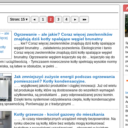
Stron: 15 ▾
◂
1
2
3
4
▸
▸▸
Ogrzewanie – ale jakie? Coraz więcej zwolenników
znajdują dziś kotły spalające węgiel brunatny
S
... ... kie? Coraz więcej zwolenników znajdują dziś kotły spalające
P
węgiel brunatny ... załatwieniu pozwolenia. Ekologicznie i tanio
b
Coraz więcej zwolenników znajdują dziś kotły spalające węgiel
w
brunatny. Ogrzewanie węglem kojarzyło się do ... kojarzyło się do
p
dem i uciążliwością. - Tymczasem nowoczesne kotły spełniają wysokie normy
c
iska, są łatwe w obsłudze, w pełni ...
n
Jak zmniejszyć zużycie energii podczas ogrzewania
pomieszczeń? Kotły kondensacyjne.
... ... wyjątkowej jakości produktów i ciągłej innowacji. Już od wielu
lat produkuje kotły, które są dostosowane do wszelkich wymagań
b
użytkownika, są produktami ... pary odprowadzanej przez komin.
W
Dzięki temu systemowi odzyskiwania ciepła, kotły kondensacyjne
A
zą sprawnością. Porównując je z tradycyjnymi ...
1
B
Kotły grzewcze - kocioł gazowy do mieszkania
w
... ... , to czasy nieestetycznych urządzeń minęły bezpowrotnie. Na
s
rynku obecne są kotły, które bez wstydu mogą konkurować
i