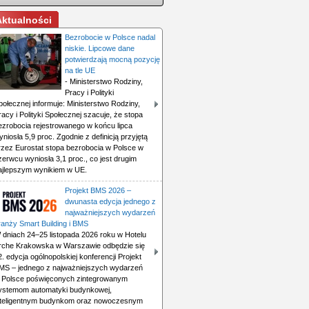
Aktualności
Bezrobocie w Polsce nadal
niskie. Lipcowe dane
potwierdzają mocną pozycję
na tle UE
- Ministerstwo Rodziny,
Pracy i Polityki
połecznej informuje: Ministerstwo Rodziny,
racy i Polityki Społecznej szacuje, że stopa
ezrobocia rejestrowanego w końcu lipca
yniosła 5,9 proc. Zgodnie z definicją przyjętą
rzez Eurostat stopa bezrobocia w Polsce w
zerwcu wyniosła 3,1 proc., co jest drugim
ajlepszym wynikiem w UE.
Projekt BMS 2026 –
dwunasta edycja jednego z
najważniejszych wydarzeń
ranży Smart Building i BMS
 dniach 24–25 listopada 2026 roku w Hotelu
rche Krakowska w Warszawie odbędzie się
2. edycja ogólnopolskiej konferencji Projekt
MS – jednego z najważniejszych wydarzeń
 Polsce poświęconych zintegrowanym
ystemom automatyki budynkowej,
nteligentnym budynkom oraz nowoczesnym