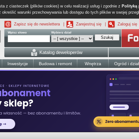
ta z ciasteczek (plików cookies) w celu realizacji usług i zgodnie z
Polityką
określić warunki przechowywania lub dostępu do tych plików w swojej przeg
Zapisz się do newslettera
|
Zarejestruj się
|
Zaloguj się
Wpisz słowo
Wybierz dział
Szukaj
Katalog deweloperów
Inwestycje
Budowa i remont
Wnętrza
Ogród i dzia