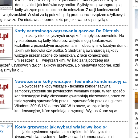
kształtem z pozostałymi urządzeniami ... obecnymi w każdym
t
domu, takimi jak lodówka czy pralka. Stylistyczną awangardą są
kotły wiszące przeznaczone do mieszkań. Z racji konieczności
.. wnętrzarskimi. W ślad za tą potrzebą idą producenci urządzeń użytkowych
ły grzewcze. Do niedawna toporne, dziś projektowane są z myślą o ...
Kotły centralnego ogrzewania gazowe De Dietrich
... ... , to czasy nieestetycznych urządzeń minęły bezpowrotnie. Na
p
rynku obecne są kotły, które bez wstydu mogą konkurować
b
kształtem z pozostałymi urządzeniami ... obecnymi w każdym domu,
o
takimi jak lodówka czy pralka. Stylistyczną awangardą są kotły
o
wiszące przeznaczone do mieszkań. Z racji konieczności
p
umieszczenia ... wnętrzarskimi. W ślad za tą potrzebą idą
A
ądzeń użytkowych takich jak kotły grzewcze. Do niedawna toporne, dziś
n
 z myślą o ...
g
m
Nowoczesne kotły wiszące - technika kondensacyjna
s
... ... Nowoczesne kotły wiszące - technika kondensacyjna ...
samooczyszczeniu się powierzchni wymiany ciepła. W ten sposób
kondensacyjne kotły Viessmann gwarantują niezawodną pracę ze
stale wysoką sprawnością przez ... sprawnością przez długi czas.
Vitodens 200-W i Vitodens 300-W to nowe, wiszące kotły
kondensacyjne, które spełniają te wymogi. Wyposażone są w
K
J
s
Kotły grzewcze: jak wybrać właściwy kocioł
E
... ... jakim systemem spalania ma być kocioł. Mamy tu do
S
dyspozycji dwa systemy – kotły z otwarta komorą spalania i