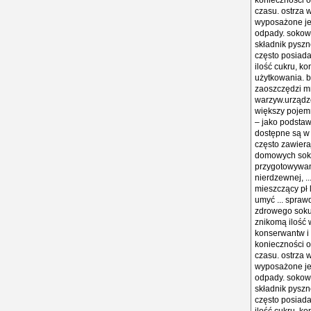
konieczności 
czasu. ostrza 
wyposażone jes
odpady. sokowi
składnik pyszn
często posiada
ilość cukru, k
użytkowania. b
zaoszczędzi mn
warzyw.urządze
większy pojemn
– jako podstaw
dostępne są w 
często zawieraj
domowych soków
przygotowywan
nierdzewnej, .
mieszczący pł 
umyć ... spraw
zdrowego soku 
znikomą ilość 
konserwantw i 
konieczności 
czasu. ostrza 
wyposażone jes
odpady. sokowi
składnik pyszn
często posiada