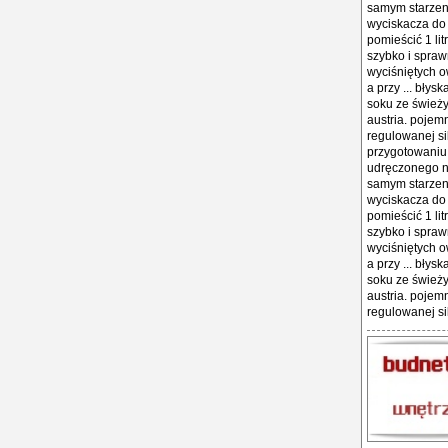
samym starzeni
wyciskacza do 
pomieścić 1 li
szybko i spraw
wyciśniętych 
a przy ... bły
soku ze świeży
austria. pojem
regulowanej si
przygotowaniu 
udręczonego ni
samym starzeni
wyciskacza do 
pomieścić 1 li
szybko i spraw
wyciśniętych 
a przy ... bły
soku ze świeży
austria. pojem
regulowanej si