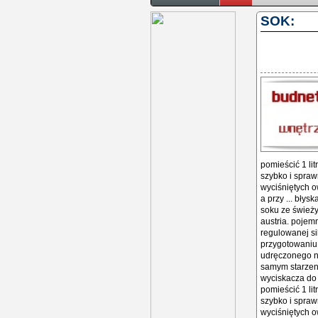
SOK:
pomieścić 1 li
szybko i spraw
wyciśniętych 
a przy ... bły
soku ze świeży
austria. pojem
regulowanej si
przygotowaniu 
udręczonego ni
samym starzeni
wyciskacza do 
pomieścić 1 li
szybko i spraw
wyciśniętych 