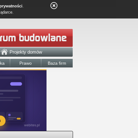
 prywatności
.
lądarce.
Projekty domów
łka
Prawo
Baza firm