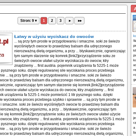
Stron: 9 ▾
1
2
3
▸
▸▸
Łatwy w użyciu wyciskacz do owoców
k
W
... są przy tym proste w przygotowaniu i smaczne. soki ze świeżo
p
wyciśniętych owocw to prawdziwy balsam dla udręczonego
k
nierozważną dietą organizmu, a przy ... błyskawicznie, ograniczając
p
tym samym starzenie się komrek.[link2]przyrządzenie soku ze
k
świeżych owocw ułatwi użycie wyciskacza do owocw, ktry
w
znajdziemy ... first austria. pojemnik urządzenia fa 5225-1 może
r
tr pysznego soku. dzięki regulowanej sile wyciskania proces przebiega
r
nie ... są przy tym proste w przygotowaniu i smaczne. soki ze świeżo
g
owocw to prawdziwy balsam dla udręczonego nierozważną dietą organizmu,
skawicznie, ograniczając tym samym starzenie się komrek.[link2]przyrządzenie
ch owocw ułatwi użycie wyciskacza do owocw, ktry znajdziemy ... first
nik urządzenia fa 5225-1 może pomieścić 1 litr pysznego soku. dzięki
le wyciskania proces przebiega szybko i sprawnie ... są przy tym proste w
i smaczne. soki ze świeżo wyciśniętych owocw to prawdziwy balsam dla
erozważną dietą organizmu, a przy ... błyskawicznie, ograniczając tym
m
e się komrek.[link2]przyrządzenie soku ze świeżych owocw ułatwi użycie
j
owocw, ktry znajdziemy ... first austria. pojemnik urządzenia fa 5225-1 może
r
tr pysznego soku. dzięki regulowanej sile wyciskania proces przebiega
a
nie ... są przy tym proste w przygotowaniu i smaczne. soki ze świeżo
b
owocw to prawdziwy balsam dla udręczonego nierozważną dietą organizmu,