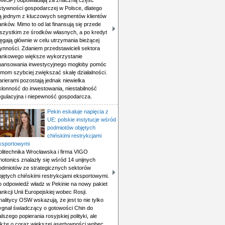
MMŚP) odpowiadają za znaczną część
ktywności gospodarczej w Polsce, dlatego
ą jednym z kluczowych segmentów klientów
anków. Mimo to od lat finansują się przede
szystkim ze środków własnych, a po kredyt
ięgają głównie w celu utrzymania bieżącej
łynności. Zdaniem przedstawicieli sektora
ankowego większe wykorzystanie
inansowania inwestycyjnego mogłoby pomóc
irmom szybciej zwiększać skalę działalności.
arierami pozostają jednak niewielka
kłonność do inwestowania, niestabilność
egulacyjna i niepewność gospodarcza.
Pekin eskaluje napięcia z
UE: polskie instytucje wśród
podmiotów objętych
chińskimi restrykcjami
ksportowymi
olitechnika Wrocławska i firma VIGO
hotonics znalazły się wśród 14 unijnych
odmiotów ze strategicznych sektorów
bjętych chińskimi restrykcjami eksportowymi.
o odpowiedź władz w Pekinie na nowy pakiet
ankcji Unii Europejskiej wobec Rosji.
nalitycy OSW wskazują, że jest to nie tylko
ygnał świadczący o gotowości Chin do
alszego popierania rosyjskiej polityki, ale
akże o coraz większej asertywności wobec