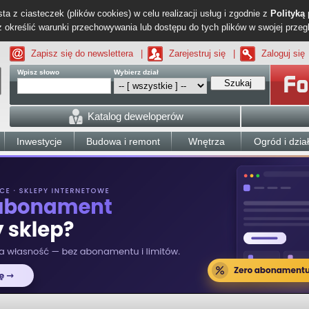
ta z ciasteczek (plików cookies) w celu realizacji usług i zgodnie z
Polityką
określić warunki przechowywania lub dostępu do tych plików w swojej przeg
Zapisz się do newslettera
|
Zarejestruj się
|
Zaloguj się
Wpisz słowo
Wybierz dział
Szukaj
Katalog deweloperów
Inwestycje
Budowa i remont
Wnętrza
Ogród i dzia