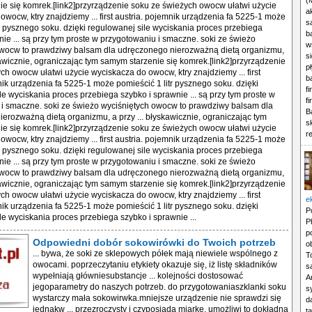
(
e się komrek.[link2]przyrządzenie soku ze świeżych owocw ułatwi użycie
a
owocw, ktry znajdziemy ... first austria. pojemnik urządzenia fa 5225-1 może
s
tr pysznego soku. dzięki regulowanej sile wyciskania proces przebiega
b
nie ... są przy tym proste w przygotowaniu i smaczne. soki ze świeżo
w
owocw to prawdziwy balsam dla udręczonego nierozważną dietą organizmu,
s
skawicznie, ograniczając tym samym starzenie się komrek.[link2]przyrządzenie
p
ch owocw ułatwi użycie wyciskacza do owocw, ktry znajdziemy ... first
b
nik urządzenia fa 5225-1 może pomieścić 1 litr pysznego soku. dzięki
f
le wyciskania proces przebiega szybko i sprawnie ... są przy tym proste w
f
i smaczne. soki ze świeżo wyciśniętych owocw to prawdziwy balsam dla
B
erozważną dietą organizmu, a przy ... błyskawicznie, ograniczając tym
s
e się komrek.[link2]przyrządzenie soku ze świeżych owocw ułatwi użycie
r
owocw, ktry znajdziemy ... first austria. pojemnik urządzenia fa 5225-1 może
tr pysznego soku. dzięki regulowanej sile wyciskania proces przebiega
nie ... są przy tym proste w przygotowaniu i smaczne. soki ze świeżo
owocw to prawdziwy balsam dla udręczonego nierozważną dietą organizmu,
skawicznie, ograniczając tym samym starzenie się komrek.[link2]przyrządzenie
ch owocw ułatwi użycie wyciskacza do owocw, ktry znajdziemy ... first
e
nik urządzenia fa 5225-1 może pomieścić 1 litr pysznego soku. dzięki
P
le wyciskania proces przebiega szybko i sprawnie ...
P
p
Odpowiedni dobór sokowirówki do Twoich potrzeb
o
... bywa, że soki ze sklepowych półek mają niewiele wspólnego z
T
owocami. poprzeczytaniu etykiety okazuje się, iż listę składników
s
wypełniają główniesubstancje ... kolejności dostosować
A
jegoparametry do naszych potrzeb. do przygotowaniaszklanki soku
s
wystarczy mała sokowirwka.mniejsze urządzenie nie sprawdzi się
d
jednakw ... przezroczysty i czyposiada miarkę. umożliwi to dokładną
t