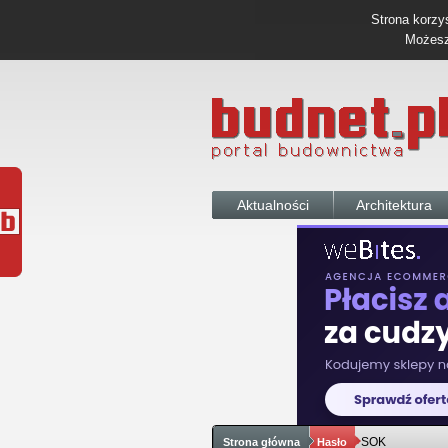
Strona korzys
Możesz 
Aktualności
Architektura
SOK
Strona główna
Hasło