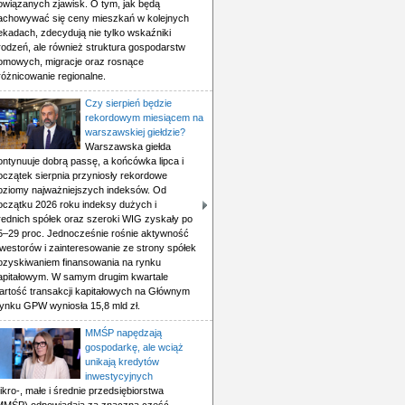
owiązanych zjawisk. O tym, jak będą
achowywać się ceny mieszkań w kolejnych
ekadach, zdecydują nie tylko wskaźniki
rodzeń, ale również struktura gospodarstw
omowych, migracje oraz rosnące
różnicowanie regionalne.
Czy sierpień będzie
rekordowym miesiącem na
warszawskiej giełdzie?
Warszawska giełda
ontynuuje dobrą passę, a końcówka lipca i
oczątek sierpnia przyniosły rekordowe
oziomy najważniejszych indeksów. Od
oczątku 2026 roku indeksy dużych i
rednich spółek oraz szeroki WIG zyskały po
5–29 proc. Jednocześnie rośnie aktywność
nwestorów i zainteresowanie ze strony spółek
ozyskiwaniem finansowania na rynku
apitałowym. W samym drugim kwartale
artość transakcji kapitałowych na Głównym
ynku GPW wyniosła 15,8 mld zł.
MMŚP napędzają
gospodarkę, ale wciąż
unikają kredytów
inwestycyjnych
ikro-, małe i średnie przedsiębiorstwa