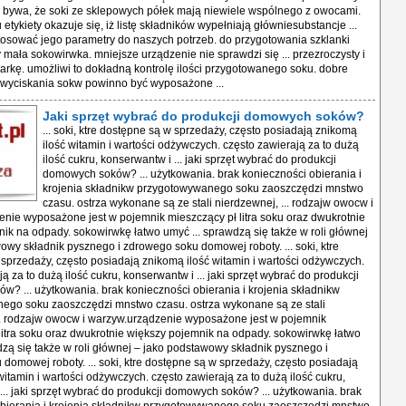
 bywa, że soki ze sklepowych półek mają niewiele wspólnego z owocami.
etykiety okazuje się, iż listę składników wypełniają główniesubstancje ...
tosować jego parametry do naszych potrzeb. do przygotowania szklanki
 mała sokowirwka. mniejsze urządzenie nie sprawdzi się ... przezroczysty i
arkę. umożliwi to dokładną kontrolę ilości przygotowanego soku. dobre
 wyciskania sokw powinno być wyposażone ...
Jaki sprzęt wybrać do produkcji domowych soków?
... soki, ktre dostępne są w sprzedaży, często posiadają znikomą
ilość witamin i wartości odżywczych. często zawierają za to dużą
ilość cukru, konserwantw i ... jaki sprzęt wybrać do produkcji
domowych soków? ... użytkowania. brak konieczności obierania i
krojenia składnikw przygotowywanego soku zaoszczędzi mnstwo
czasu. ostrza wykonane są ze stali nierdzewnej, ... rodzajw owocw i
nie wyposażone jest w pojemnik mieszczący pł litra soku oraz dwukrotnie
ik na odpady. sokowirwkę łatwo umyć ... sprawdzą się także w roli głównej
owy składnik pysznego i zdrowego soku domowej roboty. ... soki, ktre
sprzedaży, często posiadają znikomą ilość witamin i wartości odżywczych.
ą za to dużą ilość cukru, konserwantw i ... jaki sprzęt wybrać do produkcji
? ... użytkowania. brak konieczności obierania i krojenia składnikw
ego soku zaoszczędzi mnstwo czasu. ostrza wykonane są ze stali
.. rodzajw owocw i warzyw.urządzenie wyposażone jest w pojemnik
litra soku oraz dwukrotnie większy pojemnik na odpady. sokowirwkę łatwo
dzą się także w roli głównej – jako podstawowy składnik pysznego i
domowej roboty. ... soki, ktre dostępne są w sprzedaży, często posiadają
witamin i wartości odżywczych. często zawierają za to dużą ilość cukru,
... jaki sprzęt wybrać do produkcji domowych soków? ... użytkowania. brak