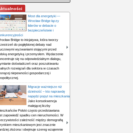
Aktualności
Most dla energetyki —
Wrocław Bridge łączy
liderów w debacie o
bezpieczeństwie i
onkurencyjności
rocław Bridge to inicjatywa, która tworzy
rzestrzeń do pogłębionej debaty nad
luczowymi wyzwaniami stojącymi przed
olską energetyką i przemysłem. Wydarzenie
oncentruje się na odpowiedzialnym dialogu,
ymianie doświadczeń oraz poszukiwaniu
ealnych rozwiązań dla sektora w czasach
osnącej niepewności gospodarczej i
eopolitycznej.
Migracje ważniejsze niż
dzietność – kto naprawdę
napędzi popyt na mieszkania
Jako konsekwencja
malejącej liczby
ieszkańców Polski często przedstawiana
est zapowiedź spadku cen nieruchomości. W
zeczywistości zależność między demografią
 rynkiem mieszkaniowym jest znacznie
ardziej złożona i obejmuje szereg wzajemnie