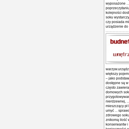
wyposażone ...
poprzeczytaniu 
kolejności dos
soku wystarczy
czy posiada mi
urządzenie do
warzyw.urządze
większy pojemn
– jako podstaw
dostępne są w 
często zawieraj
domowych soków
przygotowywan
nierdzewnej, .
mieszczący pł 
umyć ... spraw
zdrowego soku 
znikomą ilość 
konserwantw i 