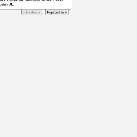
ziałań UE.
« Następne
Poprzednie »