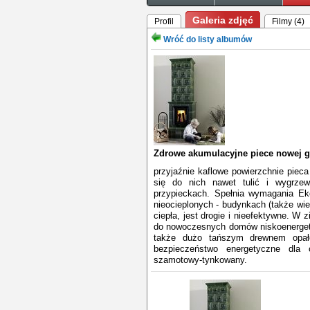
Galeria zdjęć
Profil
Filmy (4)
Wróć do listy albumów
Zdrowe akumulacyjne piece nowej g
przyjaźnie kaflowe powierzchnie piec
się do nich nawet tulić i wygrzew
przypieckach. Spełnia wymagania Eko
nieocieplonych - budynkach (także wie
ciepła, jest drogie i nieefektywne. 
do nowoczesnych domów niskoenergety
także dużo tańszym drewnem opał
bezpieczeństwo energetyczne dla 
szamotowy-tynkowany.