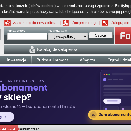
ta z ciasteczek (plików cookies) w celu realizacji usług i zgodnie z
Polityką
określić warunki przechowywania lub dostępu do tych plików w swojej przeg
Zapisz się do newslettera
|
Zarejestruj się
|
Zaloguj się
Wpisz słowo
Wybierz dział
Szukaj
Katalog deweloperów
Inwestycje
Budowa i remont
Wnętrza
Ogród i dzia
Album zdjęć
sobkowiak