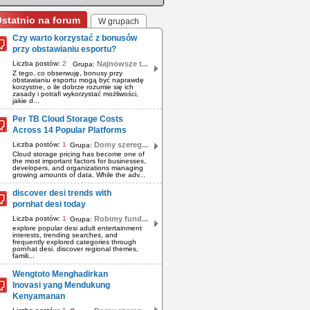
statnio na forum
W grupach
Czy warto korzystać z bonusów
przy obstawianiu esportu?
Liczba postów:
2
Najnowsze t...
Grupa:
Z tego, co obserwuję, bonusy przy
obstawianiu esportu mogą być naprawdę
korzystne, o ile dobrze rozumie się ich
zasady i potrafi wykorzystać możliwości,
jakie d...
Per TB Cloud Storage Costs
Across 14 Popular Platforms
Liczba postów:
1
Domy szereg...
Grupa:
Cloud storage pricing has become one of
the most important factors for businesses,
developers, and organizations managing
growing amounts of data. While the adv...
discover desi trends with
pornhat desi today
Liczba postów:
1
Robimy fund...
Grupa:
explore popular desi adult entertainment
interests, trending searches, and
frequently explored categories through
pornhat desi. discover regional themes,
famili...
Wengtoto Menghadirkan
Inovasi yang Mendukung
Kenyamanan