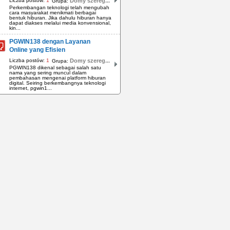
Liczba postów:
1
Domy szereg...
Grupa:
Perkembangan teknologi telah mengubah
cara masyarakat menikmati berbagai
bentuk hiburan. Jika dahulu hiburan hanya
dapat diakses melalui media konvensional,
kin...
PGWIN138 dengan Layanan
Online yang Efisien
Liczba postów:
1
Domy szereg...
Grupa:
PGWIN138 dikenal sebagai salah satu
nama yang sering muncul dalam
pembahasan mengenai platform hiburan
digital. Seiring berkembangnya teknologi
internet, pgwin1...