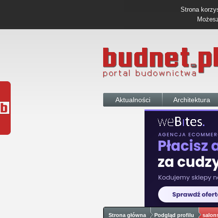
Strona korzys
Możesz 
Aktualności
Architektura
Strona główna
Podgląd profilu
salon