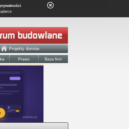
 prywatności
.
lądarce.
Projekty domów
łka
Prawo
Baza firm