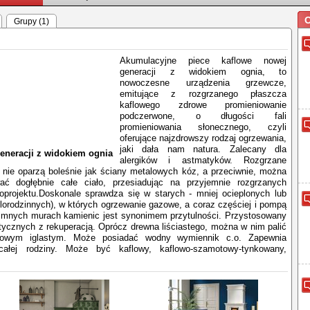
O
Grupy (1)
Akumulacyjne piece kaflowe nowej
generacji z widokiem ognia, to
nowoczesne urządzenia grzewcze,
emitujące z rozgrzanego płaszcza
kaflowego zdrowe promieniowanie
podczerwone, o długości fali
promieniowania słonecznego, czyli
oferujące najzdrowszy rodzaj ogrzewania,
jaki dała nam natura. Zalecany dla
eneracji z widokiem ognia
alergików i astmatyków. Rozgrzane
a nie oparzą boleśnie jak ściany metalowych kóz, a przeciwnie, można
ać dogłębnie całe ciało, przesiadując na przyjemnie rozgrzanych
projektu.Doskonale sprawdza się w starych - mniej ocieplonych lub
lorodzinnych), w których ogrzewanie gazowe, a coraz częściej i pompą
W zimnych murach kamienic jest synonimem przytulności. Przystosowany
cznych z rekuperacją. Oprócz drewna liściastego, można w nim palić
owym iglastym. Może posiadać wodny wymiennik c.o. Zapewnia
całej rodziny. Może być kaflowy, kaflowo-szamotowy-tynkowany,