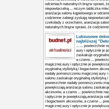
odcieniach naturalnych brązw sprawi, ż
niepowtarzalną ... niczym tabliczka mle
aranżacja salonu kąpielowego w odcieni
codzienne zabiegi zyskają niepowtarzaln
czekolady z orzechami, aranżacja salo
naturalnych brązw sprawi, że codzienne 
Luksusowe dekor
najbliższej "Dek
... ... powierzchnie
aury i optycznie je 
zaskakuje oryginaln
a czarno ... powier
magicznej aury i optycznie je powiększ
oryginalną stylistyką i bogactwem akces
nadały pomieszczeniu magicznej aury i 
salonu zaskakuje oryginalną stylistyką 
powierzchnie nadały pomieszczeniu magi
powiększają.aranżacja salonu zaskakuje
akcesoriw, a czarno ... powierzchnie n
i optycznie je powiększają.aranżacja sal
i bogactwem akcesoriw, a czarno ... po
magicznej aury i optycznie je powiększ