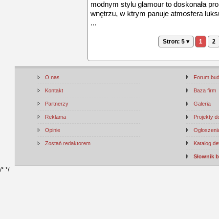
modnym stylu glamour to doskonała pro
wnętrzu, w ktrym panuje atmosfera luks
...
Stron: 5 ▾
1
2
O nas
Forum bu
Kontakt
Baza firm
Partnerzy
Galeria
Reklama
Projekty 
Opinie
Ogłoszenia
Zostań redaktorem
Katalog d
Słownik 
/*
*/