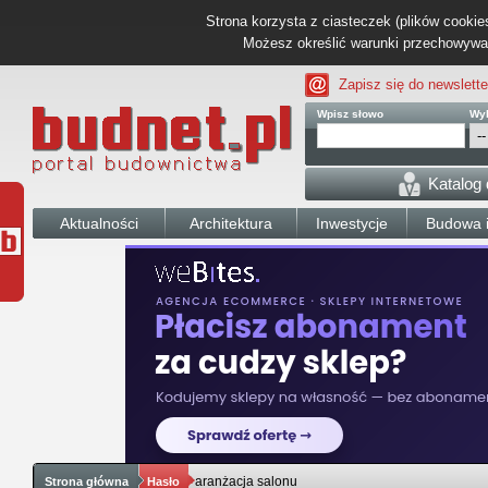
Strona korzysta z ciasteczek (plików cookies
Możesz określić warunki przechowywani
Zapisz się do newslette
Wpisz słowo
Wyb
Katalog
Aktualności
Architektura
Inwestycje
Budowa i
aranżacja salonu
Strona główna
Hasło