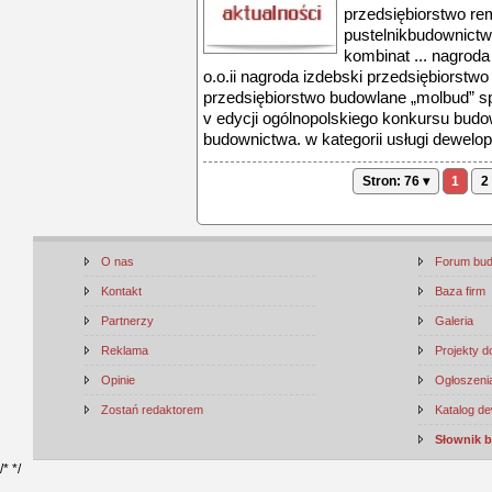
przedsiębiorstwo re
pustelnikbudownict
kombinat ... nagrod
o.o.ii nagroda izdebski przedsiębiorstwo
przedsiębiorstwo budowlane „molbud” sp 
v edycji ogólnopolskiego konkursu budo
budownictwa. w kategorii usługi dewelop
Stron: 76 ▾
1
2
O nas
Forum bu
Kontakt
Baza firm
Partnerzy
Galeria
Reklama
Projekty 
Opinie
Ogłoszenia
Zostań redaktorem
Katalog d
Słownik 
/*
*/