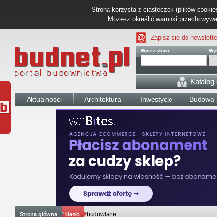
Strona korzysta z ciasteczek (plików cookies
Możesz określić warunki przechowywani
Zapisz się do newslette
Wpisz słowo
Wyb
Katalog
Aktualności
Architektura
Inwestycje
Budowa i
budowlane
Strona główna
Hasło