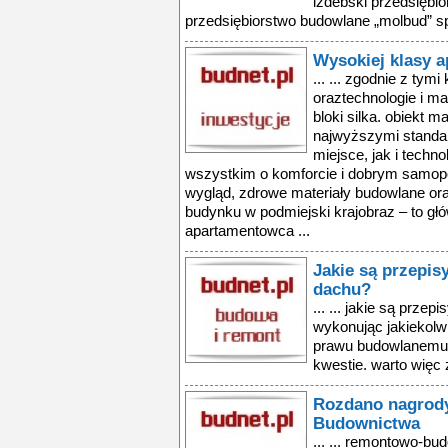
izdebski przedsiębio
przedsiębiorstwo budowlane „molbud” sp.
Wysokiej klasy 
... ... zgodnie z tym
oraztechnologie i ma
bloki silka. obiekt m
najwyższymi standa
miejsce, jak i techn
wszystkim o komforcie i dobrym samop
wygląd, zdrowe materiały budowlane o
budynku w podmiejski krajobraz – to g
apartamentowca ...
Jakie są przepi
dachu?
... ... jakie są prze
wykonując jakiekol
prawu budowlanemu. 
kwestie. warto więc 
Rozdano nagrody
Budownictwa
... ... remontowo-bu