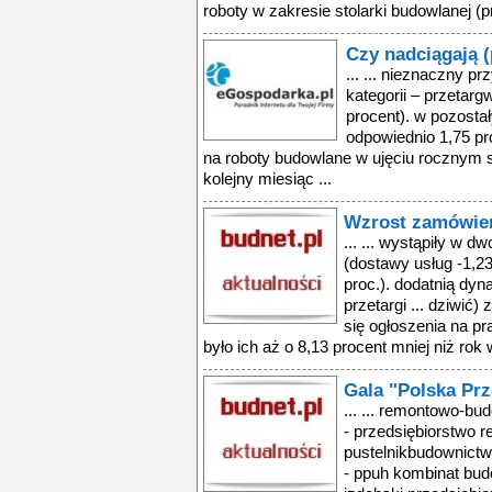
roboty w zakresie stolarki budowlanej (
Czy nadciągają 
... ... nieznaczny p
kategorii – przetarg
procent). w pozostał
odpowiednio 1,75 pro
na roboty budowlane w ujęciu rocznym s
kolejny miesiąc ...
Wzrost zamówień
... ... wystąpiły w d
(dostawy usług -1,23
proc.). dodatnią dy
przetargi ... dziwić)
się ogłoszenia na pr
było ich aż o 8,13 procent mniej niż rok 
Gala "Polska Prz
... ... remontowo-bu
- przedsiębiorstwo 
pustelnikbudownictw
- ppuh kombinat budo