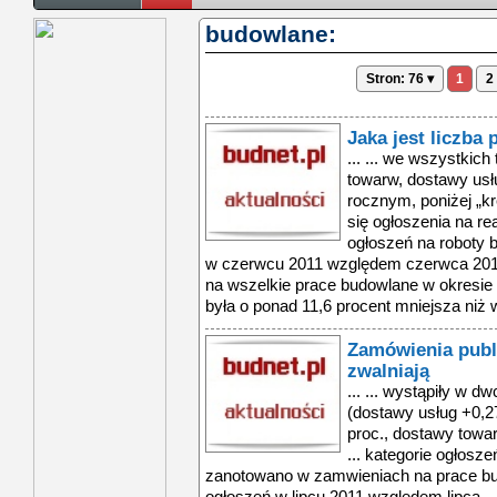
budowlane:
Stron: 76 ▾
1
2
Jaka jest liczba
... ... we wszystkic
towarw, dostawy usłu
rocznym, poniżej „kre
się ogłoszenia na re
ogłoszeń na roboty 
w czerwcu 2011 względem czerwca 201 .
na wszelkie prace budowlane w okresie
była o ponad 11,6 procent mniejsza niż 
Zamówienia publ
zwalniają
... ... wystąpiły w d
(dostawy usług +0,2
proc., dostawy tow
... kategorie ogłosz
zanotowano w zamwieniach na prace bud