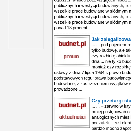
ogłoszeń w lipcu 2011 względem lipca ..
publicznych inwestycji budowlanych, li
wszelkie prace budowlane w siódmym mi
publicznych inwestycji budowlanych, li
wszelkie prace budowlane w siódmym mi
ponad 18 procent ...
Jak zalegalizow
... ... pod pojęciem
tylko budowę, ale t
czy rozbirkę obiekt
dnia ... nie tylko b
montaż czy rozbirkę
ustawy z dnia 7 lipca 1994 r. prawo bud
podstawowych reguł prawa budowlanego 
budowlane, z zastrzeżeniem wyjątków 
prowadzone ...
Czy przetargi st
... ... – zarwno w l
mniej postępowań na
analogicznych miesi
początek ... szkolen
bardzo mocno zapot