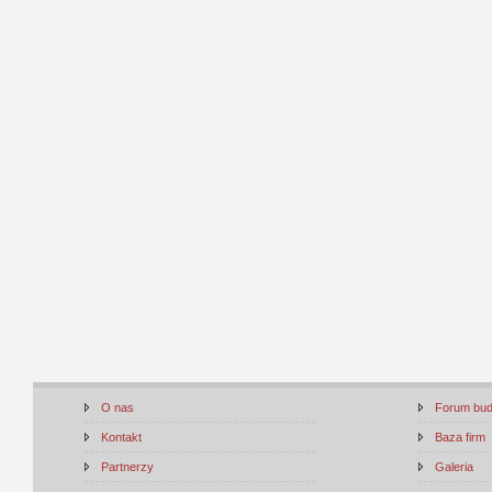
O nas
Forum bu
Kontakt
Baza firm
Partnerzy
Galeria