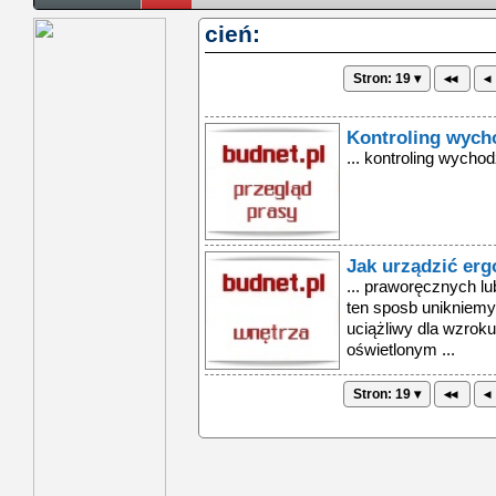
cień:
Stron: 19 ▾
◂◂
◂
Kontroling wycho
... kontroling wychodz
Jak urządzić er
... praworęcznych lu
ten sposb unikniemy
uciążliwy dla wzrok
oświetlonym ...
Stron: 19 ▾
◂◂
◂