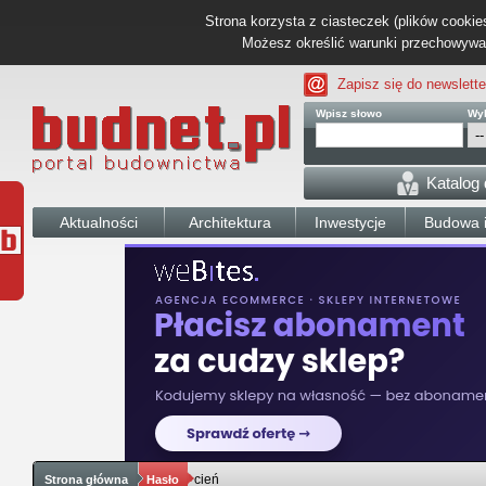
Strona korzysta z ciasteczek (plików cookies
Możesz określić warunki przechowywani
Zapisz się do newslette
Wpisz słowo
Wyb
Katalog
Aktualności
Architektura
Inwestycje
Budowa i
cień
Strona główna
Hasło