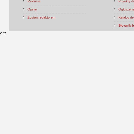
Reklama
Projekty 
Opinie
Ogłoszenia
Zostań redaktorem
Katalog d
Słownik 
/*
*/