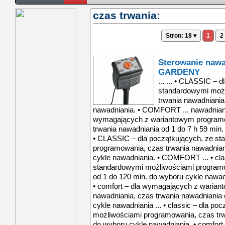
czas trwania:
Stron: 18 ▾
1
2
Sterowanie nawa
GARDENY
... ... • CLASSIC – 
standardowymi możl
trwania nawadniania
nawadniania. • COMFORT ... nawadnia
wymagających z wariantowym program
trwania nawadniania od 1 do 7 h 59 min.
• CLASSIC – dla początkujących, ze s
programowania, czas trwania nawadnian
cykle nawadniania. • COMFORT ... • cla
standardowymi możliwościami programo
od 1 do 120 min. do wyboru cykle nawadn
• comfort – dla wymagających z wari
nawadniania, czas trwania nawadniania 
cykle nawadniania ... • classic – dla p
możliwościami programowania, czas trw
do wyboru cykle nawadniania. • comfort .