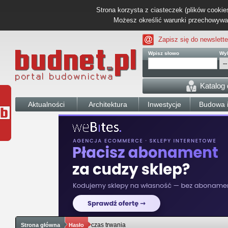
Strona korzysta z ciasteczek (plików cookies
Możesz określić warunki przechowywani
Zapisz się do newslette
Wpisz słowo
Wyb
Katalog
Aktualności
Architektura
Inwestycje
Budowa i
czas trwania
Strona główna
Hasło