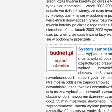
średni czas trwania korekty po okresie t
rynek nieruchomości ... latach 2003-2008
dodatkowo dziś już wiemy, że czas trwa
rynkowego zamknął się w podobnym prz
wieloletnich doświadczeń rynkw rozwini
trwania korekty po okresie tego rodzaju 
nieruchomości ... latach 2003-2008 wyno
dziś już wiemy, że czas trwania fazy 
się w podobnym przedziale ...
System samodzie
... ... wyjścia, ktr
można wybrać począt
częstotliwość przep
wybrać ... – nowość
obszarw- do 3 nawod
nawadniania od 1 min do 3 godz. 59 min
ktre można oddzielnie zaprogramować.
nawadniania, czas trwania i częstotliw
dnia można wybrać ... – nowość!- nawa
obszarw- do 3 nawodnień dziennie- czas
godz. 59 min- możliwość dowolnego ... w
zaprogramować. można wybrać początek
częstotliwość przepływu wody. dla każd