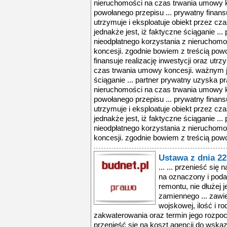
nieruchomości na czas trwania umowy k
powołanego przepisu ... prywatny finansu
utrzymuje i eksploatuje obiekt przez c
jednakże jest, iż faktyczne ściąganie ..
nieodpłatnego korzystania z nieruchom
koncesji. zgodnie bowiem z treścią powo
finansuje realizację inwestycji oraz utrz
czas trwania umowy koncesji. ważnym je
ściąganie ... partner prywatny uzyska p
nieruchomości na czas trwania umowy k
powołanego przepisu ... prywatny finansu
utrzymuje i eksploatuje obiekt przez c
jednakże jest, iż faktyczne ściąganie ..
nieodpłatnego korzystania z nieruchom
koncesji. zgodnie bowiem z treścią powo
Ustawa z dnia 22
... ... przenieść si
na oznaczony i poda
remontu, nie dłużej j
zamiennego ... zawi
wojskowej, ilość i r
zakwaterowania oraz termin jego rozpocz
przenieść się na koszt agencji do wsk