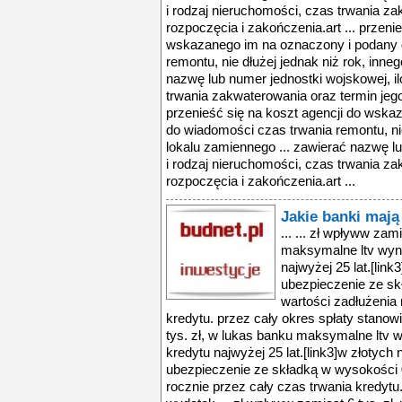
i rodzaj nieruchomości, czas trwania za
rozpoczęcia i zakończenia.art ... przeni
wskazanego im na oznaczony i podany 
remontu, nie dłużej jednak niż rok, inne
nazwę lub numer jednostki wojskowej, il
trwania zakwaterowania oraz termin jego
przenieść się na koszt agencji do wsk
do wiadomości czas trwania remontu, nie
lokalu zamiennego ... zawierać nazwę lu
i rodzaj nieruchomości, czas trwania za
rozpoczęcia i zakończenia.art ...
Jakie banki maj
... ... zł wpływw zam
maksymalne ltv wyno
najwyżej 25 lat.[link
ubezpieczenie ze sk
wartości zadłużenia 
kredytu. przez cały okres spłaty stanowi
tys. zł, w lukas banku maksymalne ltv w
kredytu najwyżej 25 lat.[link3]w złotych n
ubezpieczenie ze składką w wysokości 0
rocznie przez cały czas trwania kredytu.