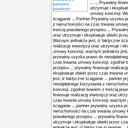
... ... Prywatny fina
utrzymuje i eksploat
umowy koncesji. Waż
ściąganie ... Partner Prywatny uzyska 
z nieruchomości na czas trwania umowy
treścią powołanego przepisu ... Prywatny
oraz utrzymuje i eksploatuje obiekt prz
Ważnym jednakże jest, iż faktyczne ścią
realizację inwestycji oraz utrzymuje i e
umowy koncesji. ważnym jednakże jest, i
prywatny uzyska prawo do nieodpłatneg
czas trwania umowy koncesji. zgodnie 
przepisu ... prywatny finansuje realizacj
eksploatuje obiekt przez czas trwania
jest, iż faktyczne ściąganie ... partner
nieodpłatnego korzystania z nieruchom
koncesji. zgodnie bowiem z treścią powo
finansuje realizację inwestycji oraz utrz
czas trwania umowy koncesji. ważnym je
ściąganie ... partner prywatny uzyska p
nieruchomości na czas trwania umowy k
powołanego przepisu ... prywatny finansu
utrzymuje i eksploatuje obiekt przez c
jednakże jest, iż faktyczne ściąganie ..