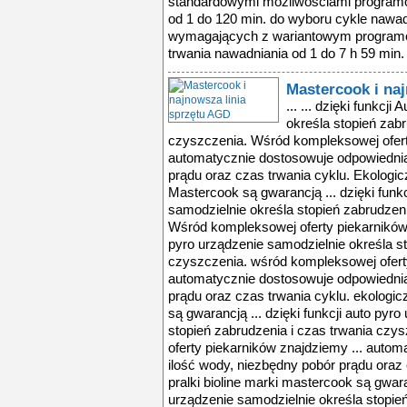
standardowymi możliwościami programo
od 1 do 120 min. do wyboru cykle nawadni
wymagających z wariantowym program
trwania nawadniania od 1 do 7 h 59 min.
Mastercook i na
... ... dzięki funkcj
określa stopień zabr
czyszczenia. Wśród kompleksowej ofert
automatycznie dostosowuje odpowiednią
prądu oraz czas trwania cyklu. Ekologic
Mastercook są gwarancją ... dzięki funk
samodzielnie określa stopień zabrudzeni
Wśród kompleksowej oferty piekarników z
pyro urządzenie samodzielnie określa st
czyszczenia. wśród kompleksowej oferty
automatycznie dostosowuje odpowiednią
prądu oraz czas trwania cyklu. ekologic
są gwarancją ... dzięki funkcji auto pyr
stopień zabrudzenia i czas trwania cz
oferty piekarników znajdziemy ... auto
ilość wody, niezbędny pobór prądu oraz 
pralki bioline marki mastercook są gwaran
urządzenie samodzielnie określa stopień