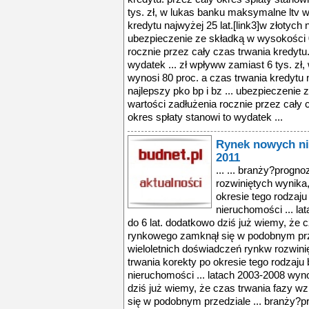
tys. zł, w lukas banku maksymalne ltv w
kredytu najwyżej 25 lat.[link3]w złotych n
ubezpieczenie ze składką w wysokości 0
rocznie przez cały czas trwania kredytu.
wydatek ... zł wpływw zamiast 6 tys. zł
wynosi 80 proc. a czas trwania kredytu n
najlepszy pko bp i bz ... ubezpieczenie
wartości zadłużenia rocznie przez cały 
okres spłaty stanowi to wydatek ...
Rynek nowych ni
2011
... ... branży?progn
rozwiniętych wynika,
okresie tego rodzaju
nieruchomości ... la
do 6 lat. dodatkowo dziś już wiemy, że 
rynkowego zamknął się w podobnym prz
wieloletnich doświadczeń rynkw rozwini
trwania korekty po okresie tego rodzaju 
nieruchomości ... latach 2003-2008 wyno
dziś już wiemy, że czas trwania fazy 
się w podobnym przedziale ... branży?p