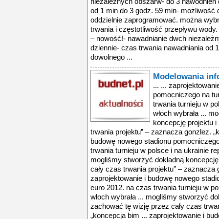
niezależnych obszarw- do 3 nawodnień 
od 1 min do 3 godz. 59 min- możliwość 
oddzielnie zaprogramować. można wybr
trwania i częstotliwość przepływu wody.
– nowość!- nawadnianie dwch niezależ
dziennie- czas trwania nawadniania od 
dowolnego ...
Modelowania inf
... ... zaprojektowa
pomocniczego na tur
trwania turnieju w po
włoch wybrała ... m
koncepcję projektu i
trwania projektu” – zaznacza gonzlez. „k
budowę nowego stadionu pomocniczego n
trwania turnieju w polsce i na ukrainie r
mogliśmy stworzyć dokładną koncepcję p
cały czas trwania projektu” – zaznacza 
zaprojektowanie i budowę nowego stadio
euro 2012. na czas trwania turnieju w po
włoch wybrała ... mogliśmy stworzyć dok
zachować tę wizję przez cały czas trwa
„koncepcja bim ... zaprojektowanie i b