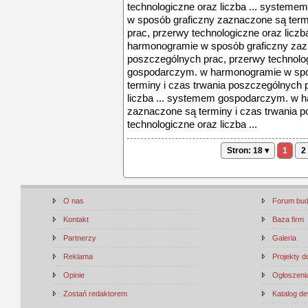
technologiczne oraz liczba ... syste
w sposób graficzny zaznaczone są term
prac, przerwy technologiczne oraz lic
harmonogramie w sposób graficzny zazn
poszczególnych prac, przerwy technolog
gospodarczym. w harmonogramie w spo
terminy i czas trwania poszczególnych 
liczba ... systemem gospodarczym. w 
zaznaczone są terminy i czas trwania 
technologiczne oraz liczba ...
Stron: 18 ▾
1
2
O nas
Forum bu
Kontakt
Baza firm
Partnerzy
Galeria
Reklama
Projekty 
Opinie
Ogłoszenia
Zostań redaktorem
Katalog d