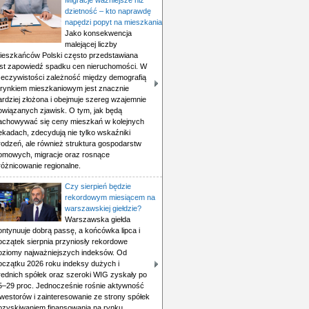
Migracje ważniejsze niż
dzietność – kto naprawdę
napędzi popyt na mieszkania
Jako konsekwencja
malejącej liczby
ieszkańców Polski często przedstawiana
est zapowiedź spadku cen nieruchomości. W
zeczywistości zależność między demografią
 rynkiem mieszkaniowym jest znacznie
ardziej złożona i obejmuje szereg wzajemnie
owiązanych zjawisk. O tym, jak będą
achowywać się ceny mieszkań w kolejnych
ekadach, zdecydują nie tylko wskaźniki
rodzeń, ale również struktura gospodarstw
omowych, migracje oraz rosnące
różnicowanie regionalne.
Czy sierpień będzie
rekordowym miesiącem na
warszawskiej giełdzie?
Warszawska giełda
ontynuuje dobrą passę, a końcówka lipca i
oczątek sierpnia przyniosły rekordowe
oziomy najważniejszych indeksów. Od
oczątku 2026 roku indeksy dużych i
rednich spółek oraz szeroki WIG zyskały po
5–29 proc. Jednocześnie rośnie aktywność
nwestorów i zainteresowanie ze strony spółek
ozyskiwaniem finansowania na rynku