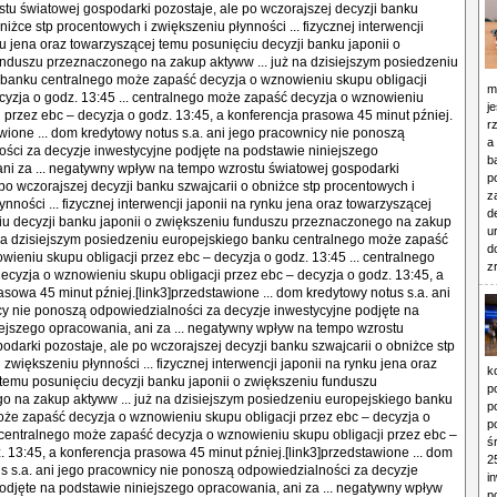
m
j
r
a
b
p
z
d
u
d
z
k
p
p
p
ś
2
i
p