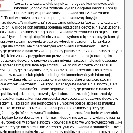
"zostanie w czwartek lub piątek ... nie będzie komentować tych
informacji, dopóki nie zostanie wydana oficjalna decyzja Komisji
Europejskiej w sprawie stoczni - powiedział PAP we wtorek
KE. To oni w drodze konsensusu podejmą ostateczną decyzję.
 że decyzja "sfinalizowana" i ostatecznie ogłoszona "zostanie w czwartek
 ke. to oni w drodze konsensusu podejmą ostateczną decyzję. niewykluczone,
nalizowana" i ostatecznie ogłoszona "zostanie w czwartek lub piątek ... nie
wać tych informacji, dopóki nie zostanie wydana oficjalna decyzja komisji
 sprawie stoczni - powiedział pap we wtorek wieczorem ... ke szykuje
zje dla stoczni, ale z perspektywą wznowienia działalności ... dwie
zje (osobno o nakazie zwrotu pomocy publicznej udzielonej stoczni gdyni i
cin), które zostały przygotowane przez komisarz ... komisja europejska
egatywne decyzje w sprawie stoczni gdynia i szczecin, ale jednocześnie
e sprzedaż majątku trwałego stoczni ... ke. to oni w drodze konsensusu
czną decyzję. niewykluczone, że decyzja "sfinalizowana" i ostatecznie
tanie w czwartek lub piątek ... nie będzie komentować tych informacji,
tanie wydana oficjalna decyzja komisji europejskiej w sprawie stoczni -
 we wtorek wieczorem ... ke szykuje negatywne decyzje dla stoczni, ale z
nowienia działalności ... dwie negatywne decyzje (osobno o nakazie
ublicznej udzielonej stoczni gdyni i stocznia szczecin), które zostały
rzez komisarz ... komisja europejska przygotowała negatywne decyzje w
i gdynia i szczecin, ale jednocześnie umożliwi polsce sprzedaż majątku
ni ... ke. to oni w drodze konsensusu podejmą ostateczną decyzję.
 że decyzja "sfinalizowana" i ostatecznie ogłoszona "zostanie w czwartek
nie będzie komentować tych informacji, dopóki nie zostanie wydana oficjalna
i europejskiej w sprawie stoczni - powiedział pap we wtorek wieczorem ... ke
wne decyzje dla stoczni, ale z perspektywą wznowienia działalności ... dwie
zje (osobno o nakazie zwrotu pomocy publicznej udzielonej stoczni gdyni i