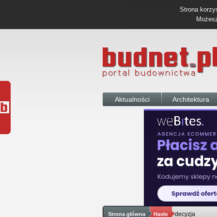
Strona korzys
Możesz 
Aktualności
Architektura
decyzja
Strona główna
Hasło