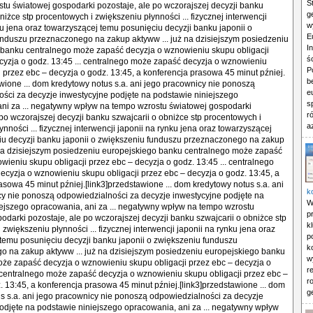
S
g
w
E
I
ś
P
b
e
s
r
a
k
W
p
k
p
k
w
r
r
g