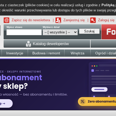
ta z ciasteczek (plików cookies) w celu realizacji usług i zgodnie z
Polityką
określić warunki przechowywania lub dostępu do tych plików w swojej przeg
Zapisz się do newslettera
|
Zarejestruj się
|
Zaloguj się
Wpisz słowo
Wybierz dział
Szukaj
Katalog deweloperów
Inwestycje
Budowa i remont
Wnętrza
Ogród i dzia