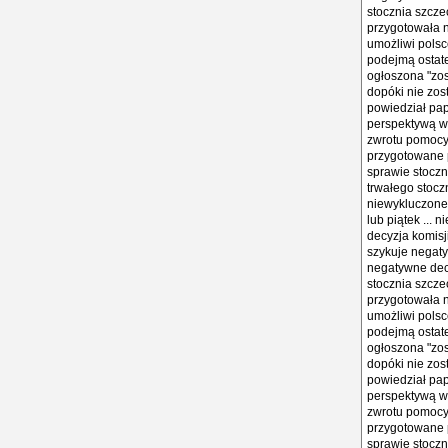
stocznia szcze
przygotowała n
umożliwi polsc
podejmą ostate
ogłoszona "zos
dopóki nie zos
powiedział pap
perspektywą wz
zwrotu pomocy p
przygotowane p
sprawie stoczn
trwałego stocz
niewykluczone,
lub piątek ... 
decyzja komisj
szykuje negaty
negatywne decy
stocznia szcze
przygotowała n
umożliwi polsc
podejmą ostate
ogłoszona "zos
dopóki nie zos
powiedział pap
perspektywą wz
zwrotu pomocy p
przygotowane p
sprawie stoczn