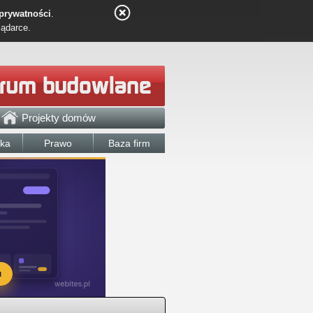
 prywatności
.
lądarce.
Projekty domów
łka
Prawo
Baza firm