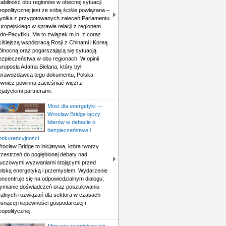
tabilność obu regionów w obecnej sytuacji
eopolitycznej jest ze sobą ściśle powiązana –
ynika z przygotowanych zaleceń Parlamentu
uropejskiego w sprawie relacji z regionem
ndo-Pacyfiku. Ma to związek m.in. z coraz
ciślejszą współpracą Rosji z Chinami i Koreą
ółnocną oraz pogarszającą się sytuacją
ezpieczeństwa w obu regionach. W opinii
uroposła Adama Bielana, który był
prawozdawcą tego dokumentu, Polska
ównież powinna zacieśniać więzi z
zjatyckimi partnerami.
Most dla energetyki —
Wrocław Bridge łączy
liderów w debacie o
bezpieczeństwie i
onkurencyjności
rocław Bridge to inicjatywa, która tworzy
rzestrzeń do pogłębionej debaty nad
luczowymi wyzwaniami stojącymi przed
olską energetyką i przemysłem. Wydarzenie
oncentruje się na odpowiedzialnym dialogu,
ymianie doświadczeń oraz poszukiwaniu
ealnych rozwiązań dla sektora w czasach
osnącej niepewności gospodarczej i
eopolitycznej.