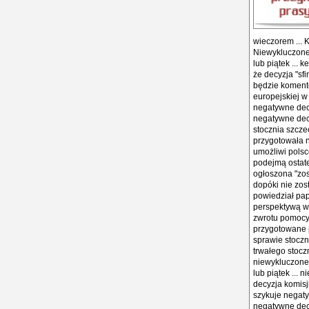
wieczorem ... 
Niewykluczone,
lub piątek ...
że decyzja "sfi
będzie komento
europejskiej w
negatywne decy
negatywne decy
stocznia szcze
przygotowała n
umożliwi polsc
podejmą ostate
ogłoszona "zos
dopóki nie zos
powiedział pap
perspektywą wz
zwrotu pomocy p
przygotowane p
sprawie stoczn
trwałego stocz
niewykluczone,
lub piątek ... 
decyzja komisj
szykuje negaty
negatywne decy