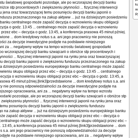
k
w
R