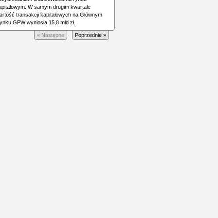
apitałowym. W samym drugim kwartale
artość transakcji kapitałowych na Głównym
ynku GPW wyniosła 15,8 mld zł.
« Następne
Poprzednie »