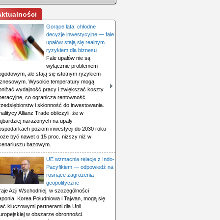
Aktualności
Gorące lata, chłodne
decyzje inwestycyjne — fale
upałów stają się realnym
ryzykiem dla biznesu
Fale upałów nie są
wyłącznie problemem
ogodowym, ale stają się istotnym ryzykiem
iznesowym. Wysokie temperatury mogą
bniżać wydajność pracy i zwiększać koszty
peracyjne, co ogranicza rentowność
rzedsiębiorstw i skłonność do inwestowania.
nalitycy Allianz Trade obliczyli, że w
ajbardziej narażonych na upały
ospodarkach poziom inwestycji do 2030 roku
oże być nawet o 15 proc. niższy niż w
cenariuszu bazowym.
UE wzmacnia relacje z Indo-
Pacyfikiem — odpowiedź na
rosnące zagrożenia
geopolityczne
raje Azji Wschodniej, w szczególności
aponia, Korea Południowa i Tajwan, mogą się
tać kluczowymi partnerami dla Unii
uropejskiej w obszarze obronności.