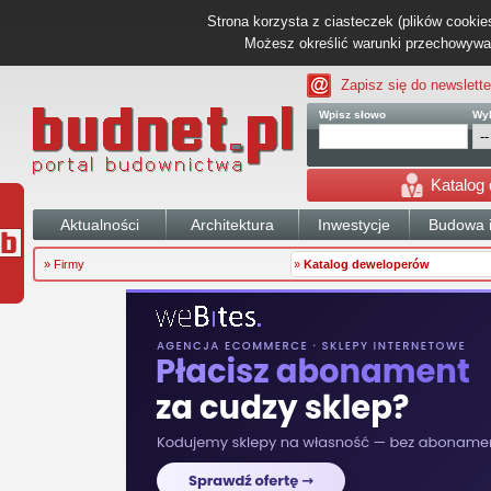
Strona korzysta z ciasteczek (plików cookies
Możesz określić warunki przechowywani
Zapisz się do newslette
Wpisz słowo
Wyb
Katalog
Aktualności
Architektura
Inwestycje
Budowa i
» Firmy
»
Katalog deweloperów