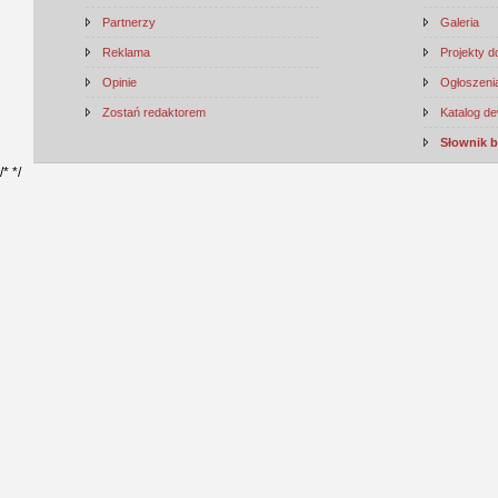
Partnerzy
Galeria
Reklama
Projekty 
Opinie
Ogłoszenia
Zostań redaktorem
Katalog d
Słownik 
/*
*/