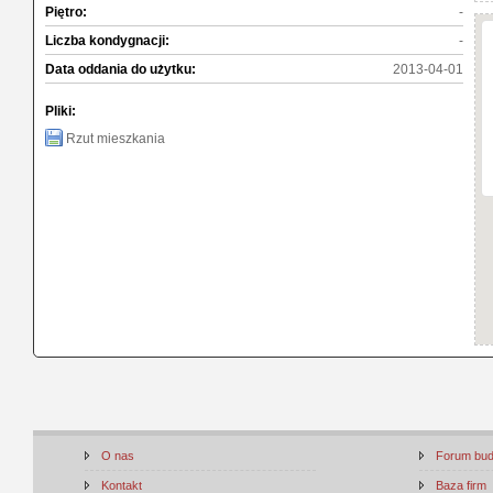
Piętro:
-
Liczba kondygnacji:
-
Data oddania do użytku:
2013-04-01
Pliki:
Rzut mieszkania
O nas
Forum bu
Kontakt
Baza firm