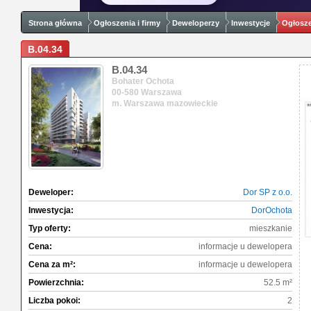
Strona główna
Ogłoszenia i firmy
Deweloperzy
Inwestycje
Ogłosze
B.04.34
B.04.34
Bohater Ochota
00-580 Warszawa
m. Warszawa mazowieckie
Deweloper:
Dor SP z o.o.
Inwestycja:
DorOchota
Typ oferty:
mieszkanie
Cena:
informacje u dewelopera
Cena za m²:
informacje u dewelopera
Powierzchnia:
52.5 m²
Liczba pokoi:
2