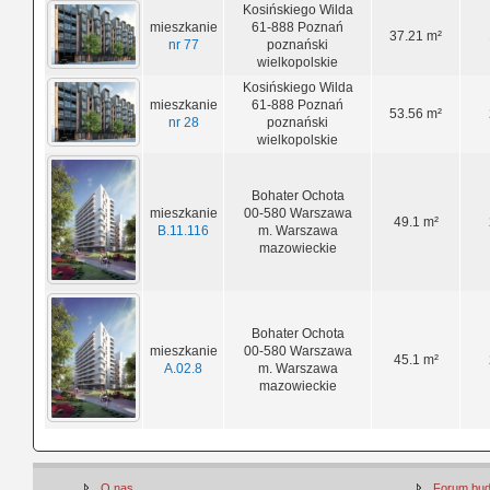
Kosińskiego Wilda
mieszkanie
61-888 Poznań
37.21 m²
nr 77
poznański
wielkopolskie
Kosińskiego Wilda
mieszkanie
61-888 Poznań
53.56 m²
nr 28
poznański
wielkopolskie
Bohater Ochota
mieszkanie
00-580 Warszawa
49.1 m²
B.11.116
m. Warszawa
mazowieckie
Bohater Ochota
mieszkanie
00-580 Warszawa
45.1 m²
A.02.8
m. Warszawa
mazowieckie
O nas
Forum bu