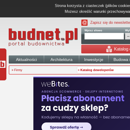
Strona korzysta z ciasteczek (plików cookies
Możesz określić warunki przechowywani
Zapisz się do newslette
Wpisz słowo
Wyb
Katalog
Aktualności
Architektura
Inwestycje
Budowa i
» Firmy
»
Katalog deweloperów