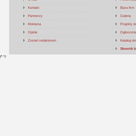
Kontakt
Baza firm
Partnerzy
Galeria
Reklama
Projekty 
Opinie
Ogłoszenia
Zostań redaktorem
Katalog d
Słownik 
/*
*/