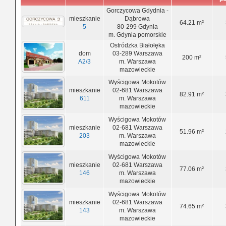
Gorczycowa Gdydnia -
mieszkanie
Dąbrowa
64.21 m²
5
80-299 Gdynia
m. Gdynia pomorskie
Ostródzka Białołęka
dom
03-289 Warszawa
200 m²
A2/3
m. Warszawa
mazowieckie
Wyścigowa Mokotów
mieszkanie
02-681 Warszawa
82.91 m²
611
m. Warszawa
mazowieckie
Wyścigowa Mokotów
mieszkanie
02-681 Warszawa
51.96 m²
203
m. Warszawa
mazowieckie
Wyścigowa Mokotów
mieszkanie
02-681 Warszawa
77.06 m²
146
m. Warszawa
mazowieckie
Wyścigowa Mokotów
mieszkanie
02-681 Warszawa
74.65 m²
143
m. Warszawa
mazowieckie