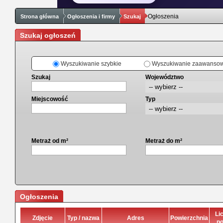
Ogłoszenia
Strona główna
Ogłoszenia i firmy
Szukaj
Szukaj ogłoszeń
Wyszukiwanie szybkie
Wyszukiwanie zaawanso
Szukaj
Województwo
Miejscowość
Typ
Metraż od m²
Metraż do m²
Ogłoszenia
Li
Zdjęcie
Typ / nazwa
Adres
Powierzchnia
po