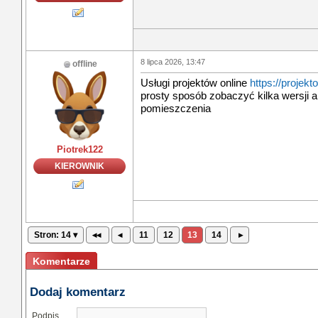
8 lipca 2026, 13:47
offline
Usługi projektów online
https://projekt
prosty sposób zobaczyć kilka wersji 
pomieszczenia
Piotrek122
KIEROWNIK
Stron: 14 ▾
◂◂
◂
11
12
13
14
▸
Komentarze
Dodaj komentarz
Podpis