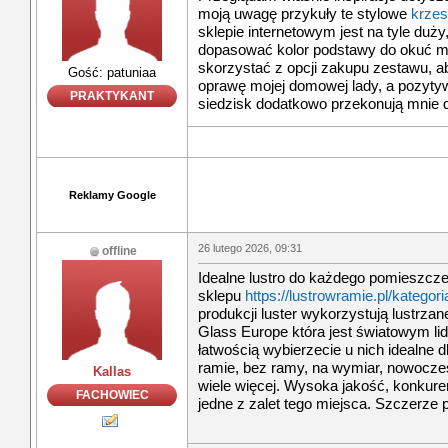
moją uwagę przykuły te stylowe
krzes
sklepie internetowym jest na tyle du
dopasować kolor podstawy do okuć me
skorzystać z opcji zakupu zestawu, ab
Gość: patuniaa
oprawę mojej domowej lady, a pozytyw
PRAKTYKANT
siedzisk dodatkowo przekonują mnie
Reklamy Google
26 lutego 2026, 09:31
offline
Idealne lustro do każdego pomieszcze
sklepu
https://lustrowramie.pl/kategor
produkcji luster wykorzystują lustrz
Glass Europe która jest światowym lid
łatwością wybierzecie u nich idealne d
ramie, bez ramy, na wymiar, nowoczes
Kallas
wiele więcej. Wysoka jakość, konkure
FACHOWIEC
jedne z zalet tego miejsca. Szczerze