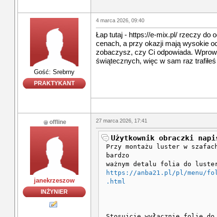
4 marca 2026, 09:40
Łap tutaj - https://e-mix.pl/ rzeczy d
cenach, a przy okazji mają wysokie oc
zobaczysz, czy Ci odpowiada. Wprowa
świątecznych, więc w sam raz trafiłe
Gość: Srebrny
PRAKTYKANT
27 marca 2026, 17:41
offline
Użytkownik obraczki napi
Przy montażu luster w szafac
bardzo
ważnym detalu folia do luste
https://anba21.pl/pl/menu/fo
janekrzeszow
.html
INŻYNIER
Stosujcie wyłącznie folię do