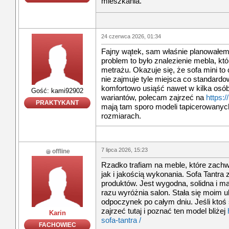
mieszkania.
24 czerwca 2026, 01:34
Fajny wątek, sam właśnie planowałem
problem to było znalezienie mebla, kt
metrażu. Okazuje się, że sofa mini t
nie zajmuje tyle miejsca co standardo
komfortowo usiąść nawet w kilka osób
Gość: kami92902
wariantów, polecam zajrzeć na
https:/
PRAKTYKANT
mają tam sporo modeli tapicerowanych
rozmiarach.
7 lipca 2026, 15:23
offline
Rzadko trafiam na meble, które zac
jak i jakością wykonania. Sofa Tantra
produktów. Jest wygodna, solidna i m
razu wyróżnia salon. Stała się moim 
odpoczynek po całym dniu. Jeśli ktoś
zajrzeć tutaj i poznać ten model bliżej
Karin
sofa-tantra /
FACHOWIEC