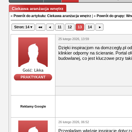
Ciekawa aranżacja wnętrz
«
Powrót do artykułu: Ciekawa aranżacja wnętrz
| «
Powrót do grupy: Wn
Stron: 14 ▾
◂◂
◂
11
12
13
14
▸
25 lutego 2026, 13:59
Dzięki inspiracjom na domzcegly.pl o
klinkier odporny na ścieranie. Portal 
budowlanej, co jest kluczowe przy tak
Gość: Likka
PRAKTYKANT
Reklamy Google
26 lutego 2026, 06:52
Przeglądam właśnie inspiracje dotyczą