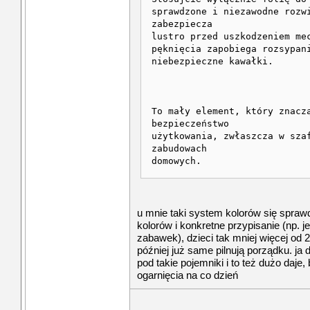
sprawdzone i niezawodne rozw
zabezpiecza
lustro przed uszkodzeniem me
pęknięcia zapobiega rozsypan
niebezpieczne kawałki.
To mały element, który znacz
bezpieczeństwo
użytkowania, zwłaszcza w sza
zabudowach
domowych.
u mnie taki system kolorów się sprawdzi
kolorów i konkretne przypisanie (np. j
zabawek), dzieci tak mniej więcej od 
później już same pilnują porządku. ja
pod takie pojemniki i to też dużo daje,
ogarnięcia na co dzień