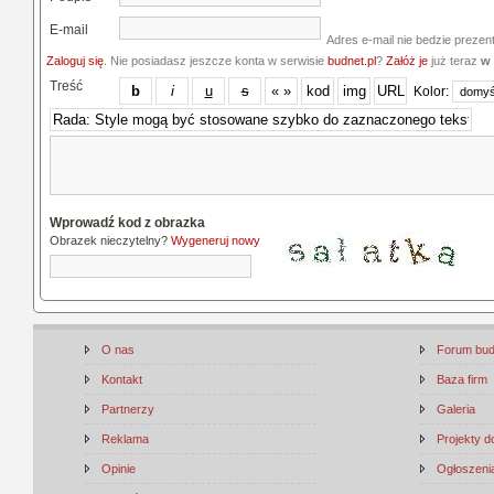
E-mail
Adres e-mail nie bedzie prezen
Zaloguj się
. Nie posiadasz jeszcze konta w serwisie
budnet.pl
?
Załóż je
już teraz
w 
Treść
Kolor:
Wprowadź kod z obrazka
Obrazek nieczytelny?
Wygeneruj nowy
O nas
Forum bu
Kontakt
Baza firm
Partnerzy
Galeria
Reklama
Projekty 
Opinie
Ogłoszenia