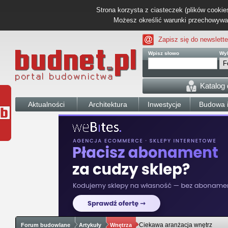
Strona korzysta z ciasteczek (plików cookies
Możesz określić warunki przechowywani
Zapisz się do newslette
Wpisz słowo
Wyb
Katalog
Aktualności
Architektura
Inwestycje
Budowa i
Ciekawa aranżacja wnętrz
Forum budowlane
Artykuły
Wnętrza