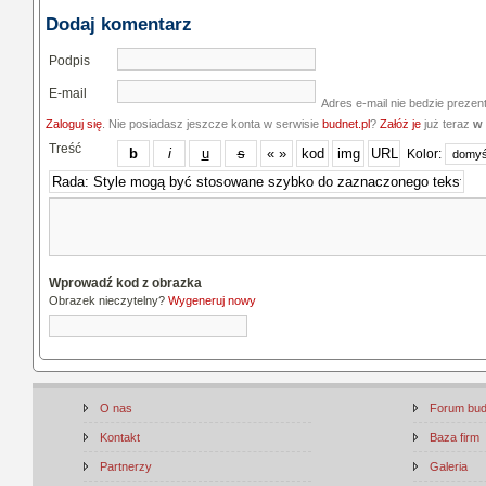
Dodaj komentarz
Podpis
E-mail
Adres e-mail nie bedzie prezen
Zaloguj się
. Nie posiadasz jeszcze konta w serwisie
budnet.pl
?
Załóż je
już teraz
w 
Treść
Kolor:
Wprowadź kod z obrazka
Obrazek nieczytelny?
Wygeneruj nowy
O nas
Forum bu
Kontakt
Baza firm
Partnerzy
Galeria