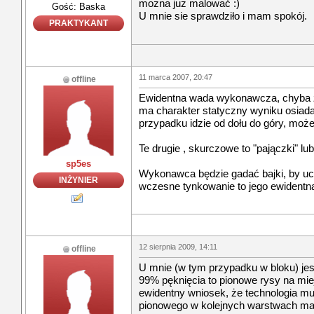
mozna juz malować :)
Gość: Baska
U mnie sie sprawdziło i mam spokój.
PRAKTYKANT
11 marca 2007, 20:47
offline
Ewidentna wada wykonawcza, chyba że
ma charakter statyczny wyniku osiad
przypadku idzie od dołu do góry, moż
Te drugie , skurczowe to "pajączki" lu
sp5es
Wykonawca będzie gadać bajki, by uci
INŻYNIER
wczesne tynkowanie to jego ewidentn
12 sierpnia 2009, 14:11
offline
U mnie (w tym przypadku w bloku) jes
99% pęknięcia to pionowe rysy na mie
ewidentny wniosek, że technologia m
pionowego w kolejnych warstwach ma