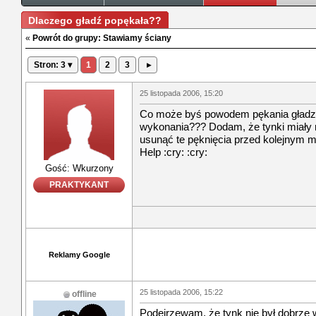
Dlaczego gładź popękała??
«
Powrót do grupy: Stawiamy ściany
Stron: 3 ▾
1
2
3
▸
25 listopada 2006, 15:20
Co może byś powodem pękania gładzi 
wykonania??? Dodam, że tynki miały
usunąć te pęknięcia przed kolejnym
Help :cry: :cry:
Gość: Wkurzony
PRAKTYKANT
Reklamy Google
25 listopada 2006, 15:22
offline
Podejrzewam, że tynk nie był dobrze w