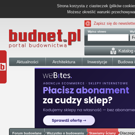
Strona korzysta z ciasteczek (plików cookies
Możesz określić warunki przechowywani
Zapisz się do newslette
Wpisz słowo
Wyb
Katalog
Aktualności
Architektura
Inwestycje
Budowa i
Dlaczego
Forum budowlane
Wszystko o budowaniu
Stawiamy ściany