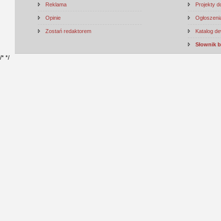
Reklama
Projekty 
Opinie
Ogłoszenia
Zostań redaktorem
Katalog d
Słownik 
/*
*/