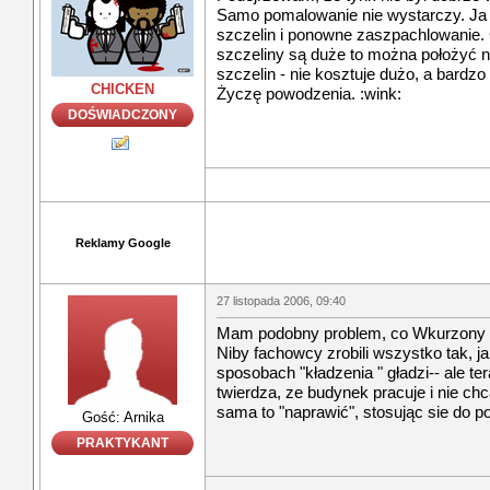
Samo pomalowanie nie wystarczy. Ja 
szczelin i ponowne zaszpachlowanie.
szczeliny są duże to można położyć n
szczelin - nie kosztuje dużo, a bard
CHICKEN
Życzę powodzenia. :wink:
DOŚWIADCZONY
Reklamy Google
27 listopada 2006, 09:40
Mam podobny problem, co Wkurzony :
Niby fachowcy zrobili wszystko tak, ja
sposobach "kładzenia " gładzi-- ale te
twierdza, ze budynek pracuje i nie chc
sama to "naprawić", stosując sie do p
Gość: Arnika
PRAKTYKANT