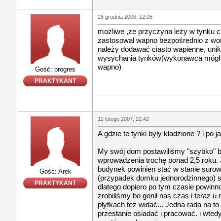
26 grudnia 2006, 12:05
możliwe ,że przyczyna leży w tynku
zastosował wapno bezpośrednio z wor
należy dodawać ciasto wapienne, uni
wysychania tynków(wykonawca mógł
wapno)
Gość: progres
PRAKTYKANT
12 lutego 2007, 22:42
A gdzie te tynki były kładzione ? i po 
My swój dom postawiliśmy "szybko" 
wprowadzenia trochę ponad 2,5 roku. 
budynek powinien stać w stanie surow
Gość: Arek
(przypadek domku jednorodzinnego) s
PRAKTYKANT
dlatego dopiero po tym czasie powinno 
zrobiliśmy bo gonił nas czas i teraz u
płytkach też widać... Jedna rada na t
przestanie osiadać i pracować. i wted