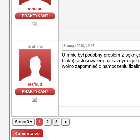
mmsps
PRAKTYKANT
18 lutego 2010, 19:08
offline
U mnie był podobny problem z pękni
bloku)zastosowałem na każdym łączeni
wolno zapomnieć o namoczeniu fizelin
stafbud
PRAKTYKANT
Stron: 3 ▾
1
2
3
▸
Komentarze