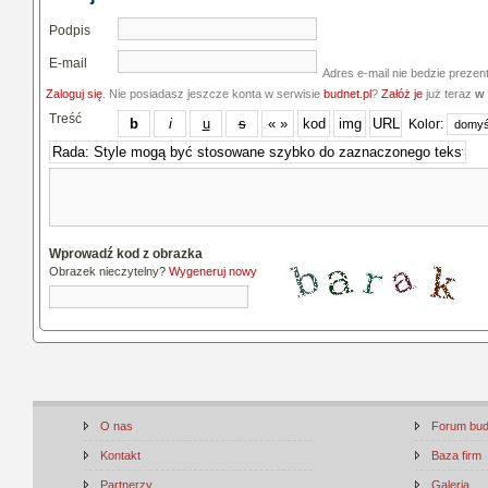
Podpis
E-mail
Adres e-mail nie bedzie prezen
Zaloguj się
. Nie posiadasz jeszcze konta w serwisie
budnet.pl
?
Załóż je
już teraz
w 
Treść
Kolor:
Wprowadź kod z obrazka
Obrazek nieczytelny?
Wygeneruj nowy
O nas
Forum bu
Kontakt
Baza firm
Partnerzy
Galeria