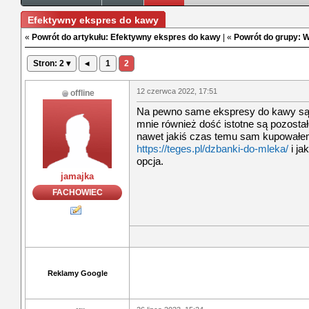
Efektywny ekspres do kawy
«
Powrót do artykułu: Efektywny ekspres do kawy
| «
Powrót do grupy: 
Stron: 2 ▾
◂
1
2
12 czerwca 2022, 17:51
offline
Na pewno same ekspresy do kawy są n
mnie również dość istotne są pozosta
nawet jakiś czas temu sam kupowałe
https://teges.pl/dzbanki-do-mleka/
i ja
opcja.
jamajka
FACHOWIEC
Reklamy Google