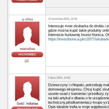
PRAKTYKANT
13 września 2023, 19:34
offline
Interesuje mnie skubarka do drobiu i 
gdzie można kupić takie produkty onl
Internecie hurtownię Invest Horeca. Of
https://investhoreca.pl/c/2077/skubarki
marcelina
FACHOWIEC
2 lipca 2026, 14:55
Dziewczyny i chłopaki, potrzebuję ma
domowego ekspresu. Chcę kupić skute
usunie osad z kamienia i przedłuży ży
na taki artykuł o dbaniu o te urządzen
techniczny.pl/odkamieniacz-krups-yx1
Gość: indianaa
Opis idealnie trafia w moje wątpliwoś