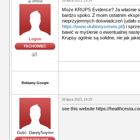
26 lipca 2023, 15:24
offline
Może KRUPS Evidence? Ja właśnie się
bardzo spoko. Z moim ostatnim ekspr
nieprzyjemnych doświadczeń (udało si
https://www.ulubionyserwis.pl/
) i sprz
bawić w myślenie o ewentualnej nastę
Krupsy ogólnie są solidne, nie jak jakie
Logun
FACHOWIEC
Reklamy Google
26 lipca 2023, 16:25
see this website https://healthcesta.c
Gość: DannySoymn