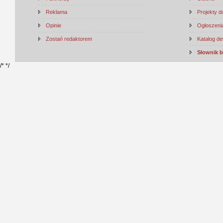
Reklama
Projekty 
Opinie
Ogłoszenia
Zostań redaktorem
Katalog d
Słownik 
/*
*/