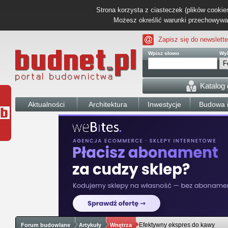
Strona korzysta z ciasteczek (plików cookies
Możesz określić warunki przechowywani
Zapisz się do newslette
Wpisz słowo
Wyb
Katalog
Aktualności
Architektura
Inwestycje
Budowa i
Efektywny ekspres do kawy
Forum budowlane
Artykuły
Wnętrza