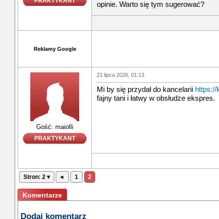
PRAKTYKANT
opinie. Warto się tym sugerować?
Reklamy Google
21 lipca 2026, 01:13
Mi by się przydał do kancelarii
https:/
fajny tani i łatwy w obsłudze ekspres.
Gość: maiolli
PRAKTYKANT
Stron: 2 ▾
◂
1
2
Komentarze
Dodaj komentarz