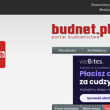
Strona korzys
Możesz 
Aktualności
Architektura
Forum budowlane
Wolne tematy
Tru