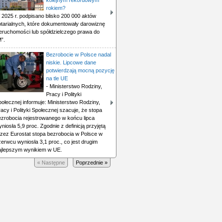
kolejnym rekordowym
rokiem?
 2025 r. podpisano blisko 200 000 aktów
otarialnych, które dokumentowały darowiznę
ieruchomości lub spółdzielczego prawa do
”.
Bezrobocie w Polsce nadal
niskie. Lipcowe dane
potwierdzają mocną pozycję
na tle UE
- Ministerstwo Rodziny,
Pracy i Polityki
ołecznej informuje: Ministerstwo Rodziny,
acy i Polityki Społecznej szacuje, że stopa
ezrobocia rejestrowanego w końcu lipca
niosła 5,9 proc. Zgodnie z definicją przyjętą
rzez Eurostat stopa bezrobocia w Polsce w
erwcu wyniosła 3,1 proc., co jest drugim
ajlepszym wynikiem w UE.
« Następne
Poprzednie »