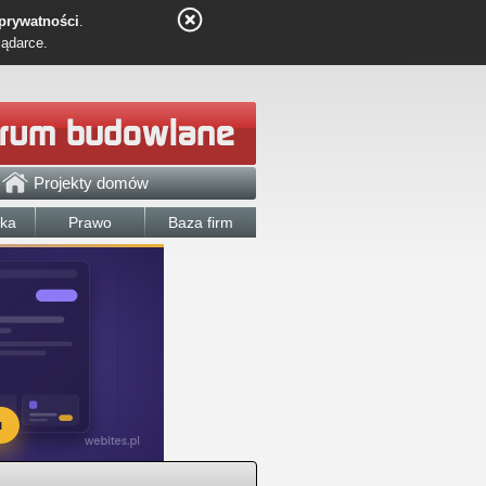
 prywatności
.
lądarce.
Projekty domów
łka
Prawo
Baza firm