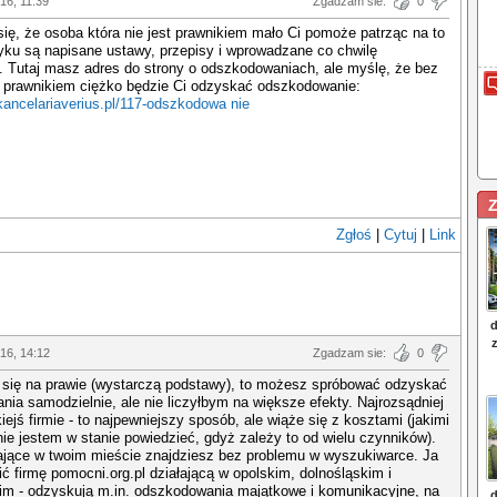
016, 11:39
Zgadzam sie:
0
ię, że osoba która nie jest prawnikiem mało Ci pomoże patrząc na to
yku są napisane ustawy, przepisy i wprowadzane co chwilę
. Tutaj masz adres do strony o odszkodowaniach, ale myślę, że bez
z prawnikiem ciężko będzie Ci odzyskać odszkodowanie:
kancelariaverius.pl/117-odszkodowa nie
Z
Zgłoś
|
Cytuj
|
Link
016, 14:12
Zgadzam sie:
0
z się na prawie (wystarczą podstawy), to możesz spróbować odzyskać
ia samodzielnie, ale nie liczyłbym na większe efekty. Najrozsądniej
kiejś firmie - to najpewniejszy sposób, ale wiąże się z kosztami (jakimi
nie jestem w stanie powiedzieć, gdyż zależy to od wielu czynników).
ające w twoim mieście znajdziesz bez problemu w wyszukiwarce. Ja
ć firmę pomocni.org.pl działającą w opolskim, dolnośląskim i
im - odzyskują m.in. odszkodowania majątkowe i komunikacyjne, na