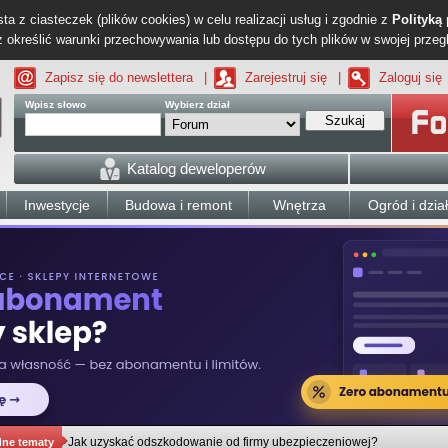
ta z ciasteczek (plików cookies) w celu realizacji usług i zgodnie z
Polityką
określić warunki przechowywania lub dostępu do tych plików w swojej przeg
Zapisz się do newslettera
|
Zarejestruj się
|
Zaloguj się
Wpisz słowo
Wybierz dział
Szukaj
Katalog deweloperów
Inwestycje
Budowa i remont
Wnętrza
Ogród i dzia
Jak uzyskać odszkodowanie od firmy ubezpieczeniowej?
dne tematy