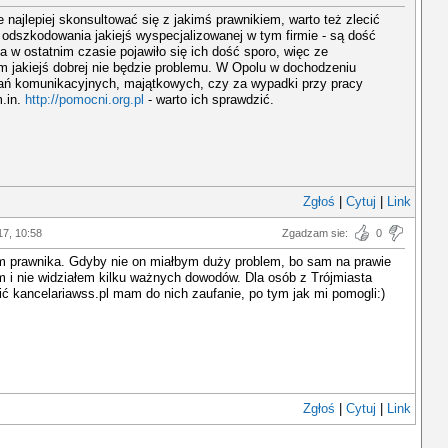
najlepiej skonsultować się z jakimś prawnikiem, warto też zlecić
odszkodowania jakiejś wyspecjalizowanej w tym firmie - są dość
a w ostatnim czasie pojawiło się ich dość sporo, więc ze
m jakiejś dobrej nie będzie problemu. W Opolu w dochodzeniu
ń komunikacyjnych, majątkowych, czy za wypadki przy pracy
.in.
http://pomocni.org.pl
- warto ich sprawdzić.
Zgłoś
|
Cytuj
|
Link
17, 10:58
Zgadzam sie:
0
m prawnika. Gdyby nie on miałbym duży problem, bo sam na prawie
m i nie widziałem kilku ważnych dowodów. Dla osób z Trójmiasta
ć kancelariawss.pl mam do nich zaufanie, po tym jak mi pomogli:)
Zgłoś
|
Cytuj
|
Link