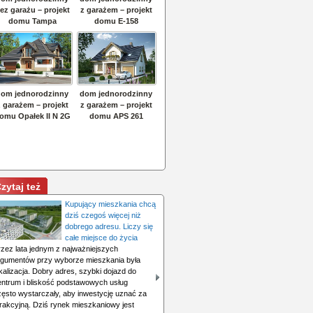
zytaj też
Kupujący mieszkania chcą
dziś czegoś więcej niż
dobrego adresu. Liczy się
całe miejsce do życia
rzez lata jednym z najważniejszych
rgumentów przy wyborze mieszkania była
kalizacja. Dobry adres, szybki dojazd do
entrum i bliskość podstawowych usług
zęsto wystarczały, aby inwestycję uznać za
trakcyjną. Dziś rynek mieszkaniowy jest