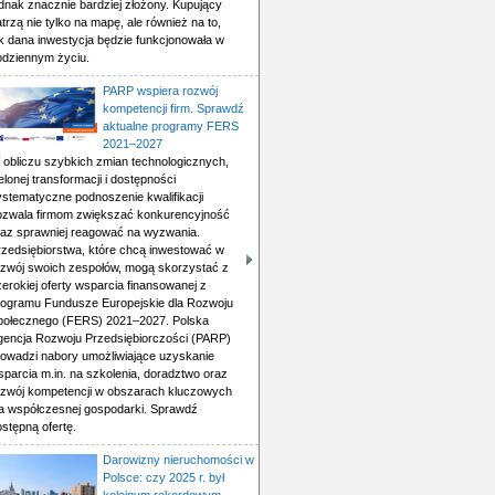
ednak znacznie bardziej złożony. Kupujący
trzą nie tylko na mapę, ale również na to,
ak dana inwestycja będzie funkcjonowała w
odziennym życiu.
PARP wspiera rozwój
kompetencji firm. Sprawdź
aktualne programy FERS
2021–2027
 obliczu szybkich zmian technologicznych,
elonej transformacji i dostępności
ystematyczne podnoszenie kwalifikacji
ozwala firmom zwiększać konkurencyjność
raz sprawniej reagować na wyzwania.
rzedsiębiorstwa, które chcą inwestować w
ozwój swoich zespołów, mogą skorzystać z
erokiej oferty wsparcia finansowanej z
rogramu Fundusze Europejskie dla Rozwoju
połecznego (FERS) 2021–2027. Polska
gencja Rozwoju Przedsiębiorczości (PARP)
rowadzi nabory umożliwiające uzyskanie
sparcia m.in. na szkolenia, doradztwo oraz
ozwój kompetencji w obszarach kluczowych
la współczesnej gospodarki. Sprawdź
stępną ofertę.
Darowizny nieruchomości w
Polsce: czy 2025 r. był