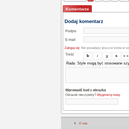
Komentarze
Dodaj komentarz
Podpis
E-mail
Zaloguj się
. Nie posiadasz jeszcze konta w s
Treść
Wprowadź kod z obrazka
Obrazek nieczytelny?
Wygeneruj nowy
O nas