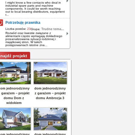
I might know a few contacts who deal in
industrial spare parts and machine
components. It could be worth reaching
out to local bearing distributors, equipment
r...
Potrzebuję prawnika
Liczba postów:
23
Trudne tema...
Grupa:
Rozwód oraz kwestie związane z
alimentami często wymagają dokładnego
przeanalizowania sytuacji rodzinnej i
majątkowej stron. W takich
postępowaniach istotne zna...
najdź projekt