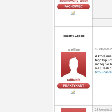
zbuntowany_anioł
FACHOWIEC
Reklamy Google
15 listopada 
offline
A które mia
tego typu d
raczej nie 
nie? Jeśli 
http://cast
rafffalafa
PRAKTYKANT
23 listopada 