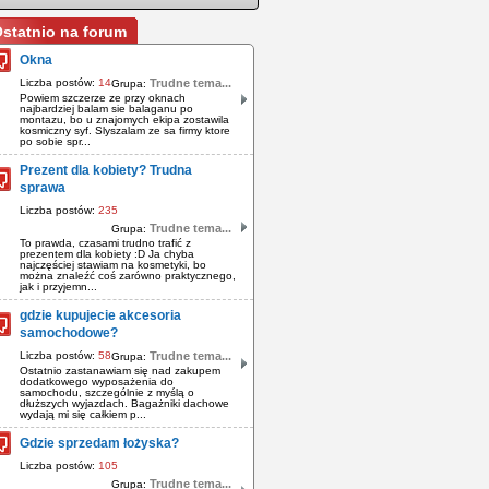
statnio na forum
Okna
Liczba postów:
14
Trudne tema...
Grupa:
Powiem szczerze ze przy oknach
najbardziej balam sie balaganu po
montazu, bo u znajomych ekipa zostawila
kosmiczny syf. Slyszalam ze sa firmy ktore
po sobie spr...
Prezent dla kobiety? Trudna
sprawa
Liczba postów:
235
Trudne tema...
Grupa:
To prawda, czasami trudno trafić z
prezentem dla kobiety :D Ja chyba
najczęściej stawiam na kosmetyki, bo
można znaleźć coś zarówno praktycznego,
jak i przyjemn...
gdzie kupujecie akcesoria
samochodowe?
Liczba postów:
58
Trudne tema...
Grupa:
Ostatnio zastanawiam się nad zakupem
dodatkowego wyposażenia do
samochodu, szczególnie z myślą o
dłuższych wyjazdach. Bagażniki dachowe
wydają mi się całkiem p...
Gdzie sprzedam łożyska?
Liczba postów:
105
Trudne tema...
Grupa: