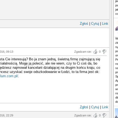
j
pa
j
c
Zgłoś
|
Cytuj
|
Link
W
zi
s
p
2016, 09:13
Zgadzam sie:
0
o
sta Cie interesują? Bo ja znam jedną, świetną firmę zajmującą się
P
ziałalnością. Mogę ją polecić, ale nie wiem, czy to Ci coś da, bo
r
będziesz najmował kancelarii działającej na drugim końcu kraju, co
sz
chcesz uzyskać swoje odszkodowanie w Łodzi, to ta firma jest ok:
p
ellum.com.pl/
.
S
A
p
w
r
d
do
Zgłoś
|
Cytuj
|
Link
2016, 22:29
Zgadzam sie:
0