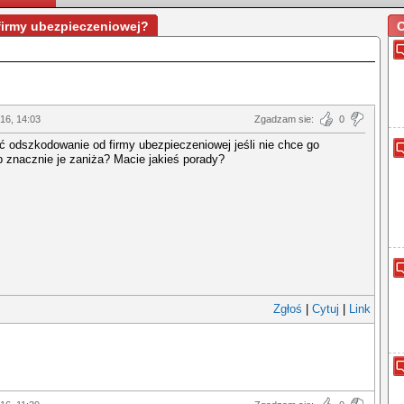
irmy ubezpieczeniowej?
O
016, 14:03
Zgadzam sie:
0
 odszkodowanie od firmy ubezpieczeniowej jeśli nie chce go
b znacznie je zaniża? Macie jakieś porady?
Zgłoś
|
Cytuj
|
Link