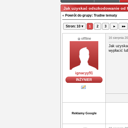
Jak uzyskać odszkodowanie od f
«
Powrót do grupy: Trudne tematy
Stron: 10 ▾
1
2
3
▸
▸▸
16 sierpnia 2
offline
Jak uzyskać
wypłacić lu
ignacyy91
INŻYNIER
Reklamy Google