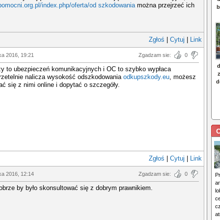
pomocni.org.pl/index.php/oferta/od szkodowania
można przejrzeć ich
Zgłoś
|
Cytuj
|
Link
ka 2016, 19:21
Zgadzam sie:
0
czy to ubezpieczeń komunikacyjnych i OC to szybko wypłaca
 rzetelnie nalicza wysokość odszkodowania
odkupszkody.eu
, możesz
ć się z nimi online i dopytać o szczegóły.
C
Zgłoś
|
Cytuj
|
Link
ka 2016, 12:14
Zgadzam sie:
0
P
a
obrze by było skonsultować się z dobrym prawnikiem.
lo
c
c
a