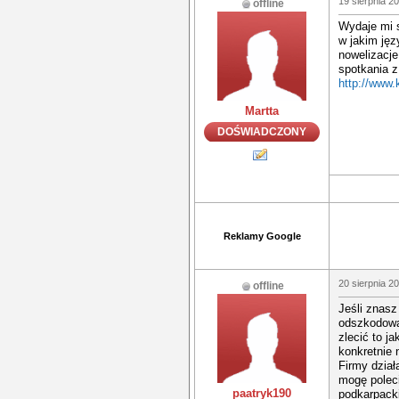
19 sierpnia 2
offline
Wydaje mi s
w jakim jęz
nowelizacje
spotkania 
http://www.
Martta
DOŚWIADCZONY
Reklamy Google
20 sierpnia 2
offline
Jeśli znas
odszkodowan
zlecić to ja
konkretnie 
Firmy dział
mogę poleci
paatryk190
podkarpack