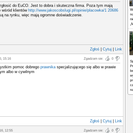
zgłosić do EuCO. Jest to dobra i skuteczna firma. Poza tym mają
W
e wśród klientów
http://www.jakoscobslugi.pl/opinie/placowka/1 20686
n
 są na rynku, więc mają ogromne doświadczenie.
n
„M
Zgłoś
|
Cytuj
|
Link
6, 15:16
Zgadzam sie:
0
Sp
Pr
ystkim pomoc dobrego
prawnika
specjalizującego się albo w prawie
b
ym albo w cywilnym
wy
p
cz
n
Zgłoś
|
Cytuj
|
Link
16, 12:55
Zgadzam sie:
0