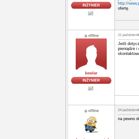
http://www.
INŻYNIER
ofertę.
21 październi
offline
Jeśli doty
pieniądze i
skontaktowa
kewlar
INŻYNIER
24 październi
offline
na pewno d