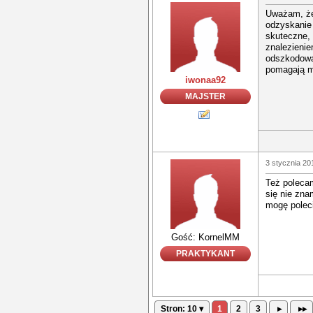
Uważam, że 
odzyskanie 
skuteczne, 
znalezienie
odszkodowa
pomagają m
iwonaa92
MAJSTER
3 stycznia 20
Też poleca
się nie zna
mogę poleci
Gość: KornelMM
PRAKTYKANT
Stron: 10 ▾
1
2
3
▸
▸▸