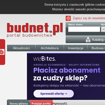
Strona korzysta z ciasteczek (plików cookies
Możesz określić warunki przechowywani
Zapisz się do newslette
Wpisz słowo
Wyb
Katalog
Aktualności
Architektura
Inwestycje
Budowa i
ignacyy91
Strona główna
Podgląd profilu