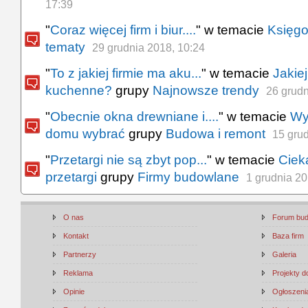
17:39
"
Coraz więcej firm i biur....
" w temacie
Księgo
tematy
29 grudnia 2018, 10:24
"
To z jakiej firmie ma aku...
" w temacie
Jakie
kuchenne?
grupy
Najnowsze trendy
26 grudn
"
Obecnie okna drewniane i....
" w temacie
Wy
domu wybrać
grupy
Budowa i remont
15 gru
"
Przetargi nie są zbyt pop...
" w temacie
Ciek
przetargi
grupy
Firmy budowlane
1 grudnia 20
O nas
Forum bu
Kontakt
Baza firm
Partnerzy
Galeria
Reklama
Projekty 
Opinie
Ogłoszenia