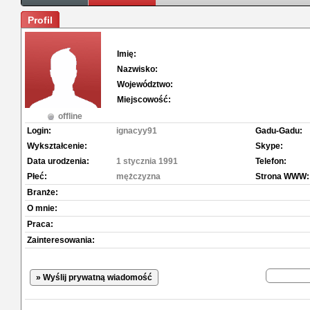
Profil
Imię:
Nazwisko:
Województwo:
Miejscowość:
offline
Login:
ignacyy91
Gadu-Gadu:
Wykształcenie:
Skype:
Data urodzenia:
1 stycznia 1991
Telefon:
Płeć:
mężczyzna
Strona WWW:
Branże:
O mnie:
Praca:
Zainteresowania:
» Wyślij prywatną wiadomość