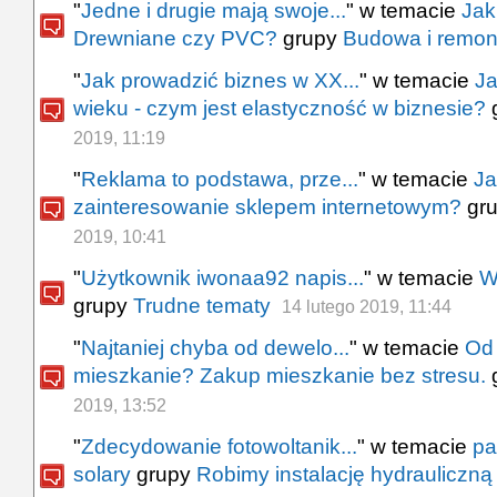
"
Jedne i drugie mają swoje...
" w temacie
Jak
Drewniane czy PVC?
grupy
Budowa i remon
"
Jak prowadzić biznes w XX...
" w temacie
Ja
wieku - czym jest elastyczność w biznesie?
2019, 11:19
"
Reklama to podstawa, prze...
" w temacie
Ja
zainteresowanie sklepem internetowym?
gr
2019, 10:41
"
Użytkownik iwonaa92 napis...
" w temacie
W
grupy
Trudne tematy
14 lutego 2019, 11:44
"
Najtaniej chyba od dewelo...
" w temacie
Od 
mieszkanie? Zakup mieszkanie bez stresu.
2019, 13:52
"
Zdecydowanie fotowoltanik...
" w temacie
pa
solary
grupy
Robimy instalację hydrauliczną