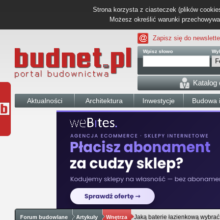
Strona korzysta z ciasteczek (plików cookies
Możesz określić warunki przechowywani
Zapisz się do newslette
Wpisz słowo
Wyb
Katalog
Aktualności
Architektura
Inwestycje
Budowa i
Jaką baterie łazienkową wybra
Forum budowlane
Artykuły
Wnętrza