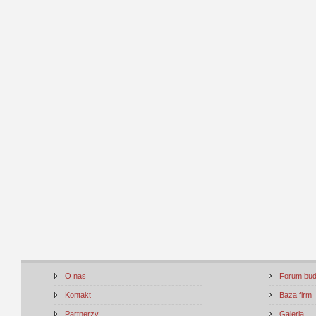
O nas
Forum bu
Kontakt
Baza firm
Partnerzy
Galeria