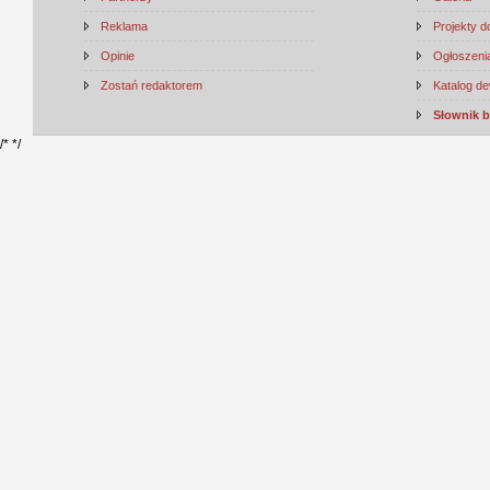
Reklama
Projekty 
Opinie
Ogłoszenia
Zostań redaktorem
Katalog d
Słownik 
/*
*/