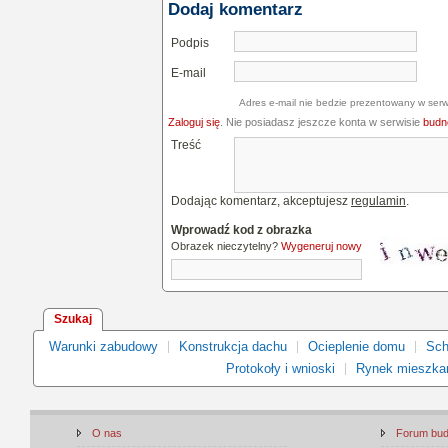
Dodaj komentarz
Podpis
E-mail
Adres e-mail nie bedzie prezentowany w serw
Zaloguj się
. Nie posiadasz jeszcze konta w serwisie
budne
Treść
Dodając komentarz, akceptujesz
regulamin
.
Wprowadź kod z obrazka
Obrazek nieczytelny?
Wygeneruj nowy
Szukaj
Warunki zabudowy
Konstrukcja dachu
Ocieplenie domu
Sch
Protokoły i wnioski
Rynek mieszka
O nas
Forum bu