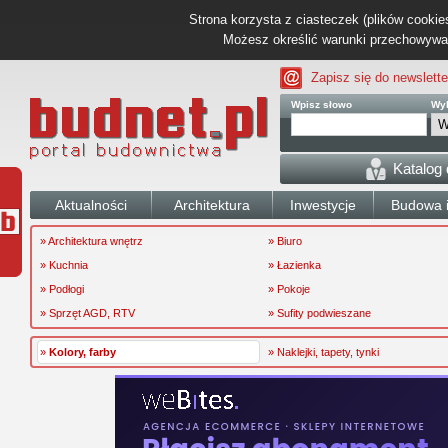
Strona korzysta z ciasteczek (plików cookies
Możesz określić warunki przechowywani
Zapisz się do newslette
Wpisz słowo
Wyb
Katalog
Aktualności
Architektura
Inwestycje
Budowa i
» Architektura wnętrz
» Biuro
» Kuchnia
» Łazienka
» Podłogi
» Pokoje
» Sprzęt AGD, RTV
» Sufity podwieszane
»
Kolory, farby
» Naklejki, tapety, tynki