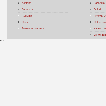
Kontakt
Baza firm
Partnerzy
Galeria
Reklama
Projekty 
Opinie
Ogłoszenia
Zostań redaktorem
Katalog d
Słownik 
/*
*/