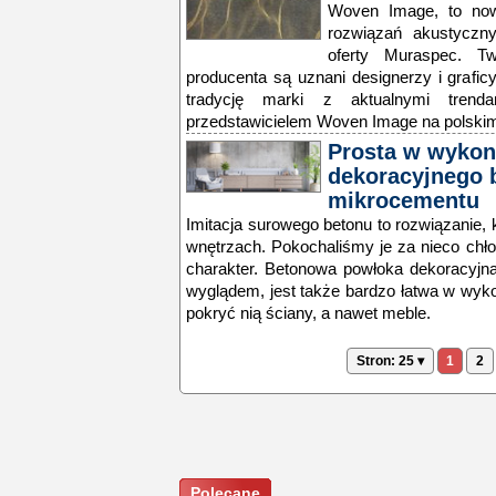
Woven Image, to now
rozwiązań akustyczny
oferty Muraspec. Twó
producenta są uznani designerzy i grafic
tradycję marki z aktualnymi trend
przedstawicielem Woven Image na polskim
Prosta w wykona
dekoracyjnego b
mikrocementu
Imitacja surowego betonu to rozwiązanie,
wnętrzach. Pokochaliśmy je za nieco chłod
charakter. Betonowa powłoka dekoracyjn
wyglądem, jest także bardzo łatwa w wy
pokryć nią ściany, a nawet meble.
Stron: 25 ▾
1
2
Polecane