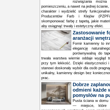
rozwiązania możn
pomieszczeniu, a nawet na jednej ścianie
charakter i wydzielić strefy funkcjonal
Producentów Farb i Klejów (PZPFi
skomponować farbę z tapetą, jakie mater
aby osiągnąć trwały i estetyczny efekt.
Zastosowanie f
aranżacji wnętr
Fornir kamienny to in
elegancję naturaln
porównywalną do tape
trwała warstwa wiernie oddaje wygląd t
przy tym lekkość. Dzięki elastyczności i
stanowi doskonały wybór dla osób pragn
unikalny, kamienny design bez koniecz
prac.
Dobrze zaplano
odmieni każde w
pomysłów na pu
Pusta ściana w domu to
— miejsce, które