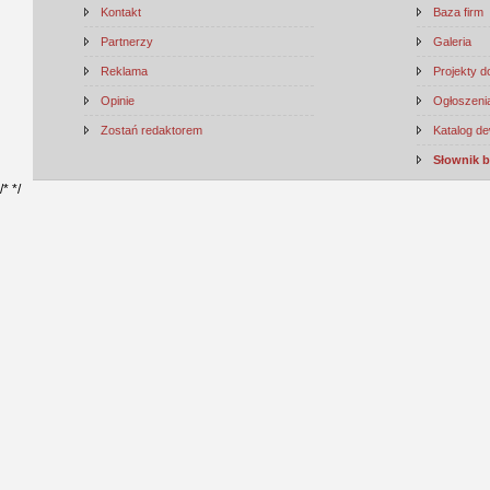
Kontakt
Baza firm
Partnerzy
Galeria
Reklama
Projekty 
Opinie
Ogłoszenia
Zostań redaktorem
Katalog d
Słownik 
/*
*/