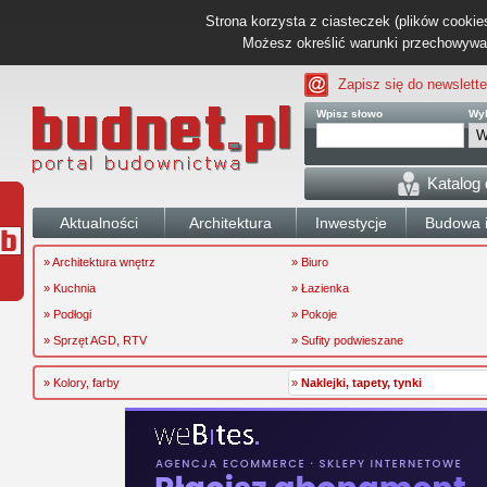
Strona korzysta z ciasteczek (plików cookies
Możesz określić warunki przechowywani
Zapisz się do newslette
Wpisz słowo
Wyb
Katalog
Aktualności
Architektura
Inwestycje
Budowa i
» Architektura wnętrz
» Biuro
» Kuchnia
» Łazienka
» Podłogi
» Pokoje
» Sprzęt AGD, RTV
» Sufity podwieszane
» Kolory, farby
»
Naklejki, tapety, tynki