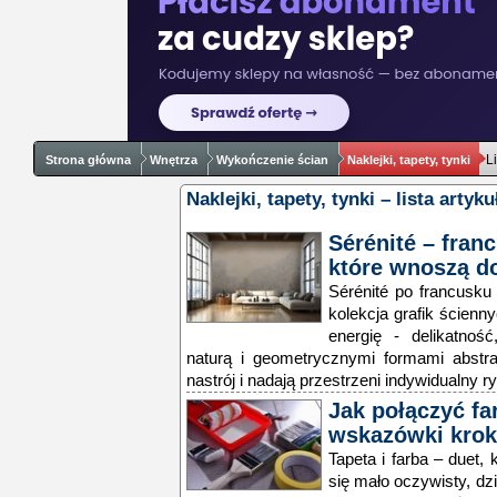
L
Strona główna
Wnętrza
Wykończenie ścian
Naklejki, tapety, tynki
Naklejki, tapety, tynki – lista artyk
Sérénité – franc
które wnoszą d
Sérénité po francusku
kolekcja grafik ścienn
energię - delikatnoś
naturą i geometrycznymi formami abstr
nastrój i nadają przestrzeni indywidualny ry
Jak połączyć far
wskazówki krok
Tapeta i farba – duet,
się mało oczywisty, dz