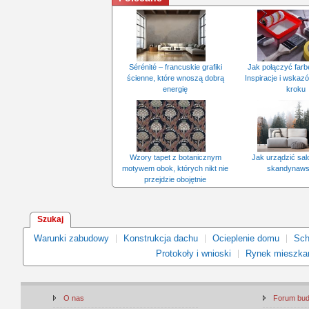
Sérénité – francuskie grafiki
Jak połączyć farb
ścienne, które wnoszą dobrą
Inspiracje i wskaz
energię
kroku
Wzory tapet z botanicznym
Jak urządzić sal
motywem obok, których nikt nie
skandynaws
przejdzie obojętnie
Szukaj
Warunki zabudowy
Konstrukcja dachu
Ocieplenie domu
Sch
Protokoły i wnioski
Rynek mieszka
O nas
Forum bu