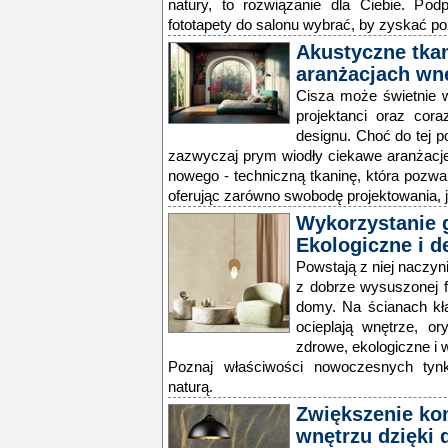
natury, to rozwiązanie dla Ciebie. Pod
fototapety do salonu wybrać, by zyskać po
Akustyczne tka
aranżacjach wn
Cisza może świetnie w
projektanci oraz cor
designu. Choć do tej 
zazwyczaj prym wiodły ciekawe aranżacj
nowego - techniczną tkaninę, która pozwal
oferując zarówno swobodę projektowania, j
Wykorzystanie 
Ekologiczne i d
Powstają z niej naczyn
z dobrze wysuszonej f
domy. Na ścianach kła
ocieplają wnętrze, or
zdrowe, ekologiczne i 
Poznaj właściwości nowoczesnych tyn
naturą.
Zwiększenie ko
wnętrzu dzięki