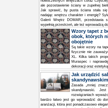
nowoczesnych wnętrzach coraz częściej s
ale pozostawienie ściany w zupełnej bie
Jak sprawić, by pusta ściana stała si
nadając wnętrzu charakter i energię? Sy
Galerii Wnętrz DOMAR, przedstawia s
wypełnią przestrzeń, ale też wprowadzą do
Wzory tapet z 
obok, których ni
obojętnie
Są takie wzory na tape
fizycznie nie zauważy
XL. Kilka takich propo
Muraspec i naprawdę
dekoracji oraz estetyką
Jak urządzić sa
skandynawski
Zasada „mniej znaczy
skandynawski. Jest
rozwiązaniach wyważo
bardzo łatwo jest go wprowadzić do do
aranżacji, która jest ponadczasowo elega