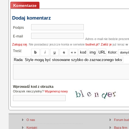
Komentarze
Dodaj komentarz
Podpis
E-mail
Adres e-mail nie bedzie prezen
Zaloguj się
. Nie posiadasz jeszcze konta w serwisie
budnet.pl
?
Załóż je
już teraz
w 
Treść
Kolor:
Wprowadź kod z obrazka
Obrazek nieczytelny?
Wygeneruj nowy
O nas
Forum bu
Kontakt
Baza firm