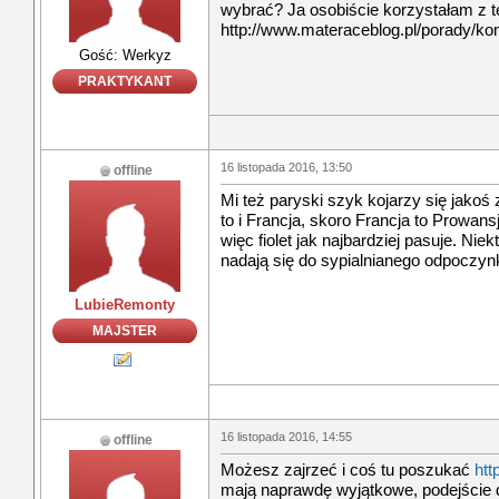
wybrać? Ja osobiście korzystałam z te
http://www.materaceblog.pl/porady/ko
Gość: Werkyz
PRAKTYKANT
16 listopada 2016, 13:50
offline
Mi też paryski szyk kojarzy się jakoś 
to i Francja, skoro Francja to Prowan
więc fiolet jak najbardziej pasuje. Niek
nadają się do sypialnianego odpoczynk
LubieRemonty
MAJSTER
16 listopada 2016, 14:55
offline
Możesz zajrzeć i coś tu poszukać
htt
mają naprawdę wyjątkowe, podejście d