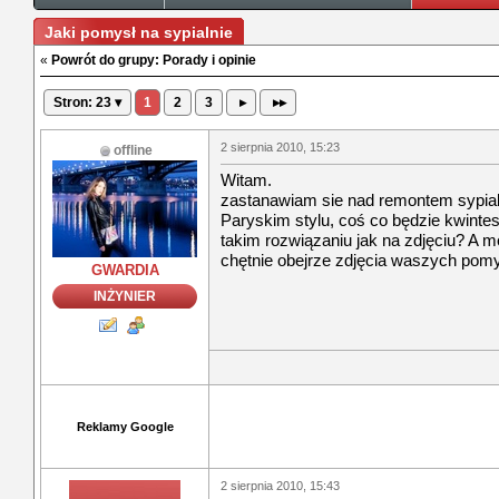
Jaki pomysł na sypialnie
«
Powrót do grupy: Porady i opinie
Stron: 23 ▾
1
2
3
▸
▸▸
2 sierpnia 2010, 15:23
offline
Witam.
zastanawiam sie nad remontem sypial
Paryskim stylu, coś co będzie kwinte
takim rozwiązaniu jak na zdjęciu? A 
chętnie obejrze zdjęcia waszych pomys
GWARDIA
INŻYNIER
Reklamy Google
2 sierpnia 2010, 15:43