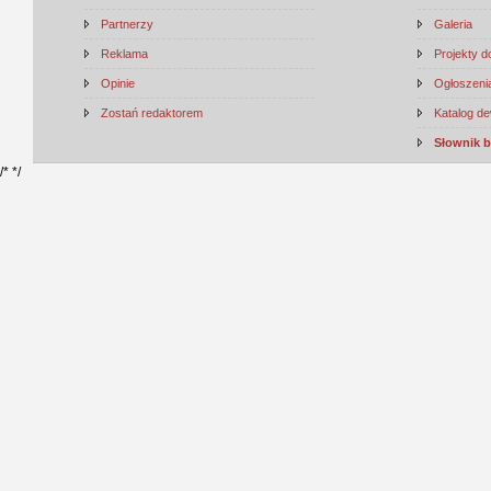
Partnerzy
Galeria
Reklama
Projekty 
Opinie
Ogłoszenia
Zostań redaktorem
Katalog d
Słownik 
/*
*/