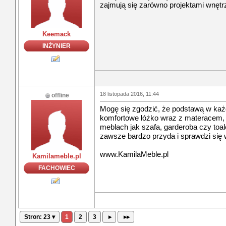
zajmują się zarówno projektami wnętrz
Keemack
INŻYNIER
18 listopada 2016, 11:44
offline
Mogę się zgodzić, że podstawą w każd
komfortowe łóżko wraz z materacem, 
meblach jak szafa, garderoba czy toal
zawsze bardzo przyda i sprawdzi się w
www.KamilaMeble.pl
Kamilameble.pl
FACHOWIEC
Stron: 23 ▾
1
2
3
▸
▸▸