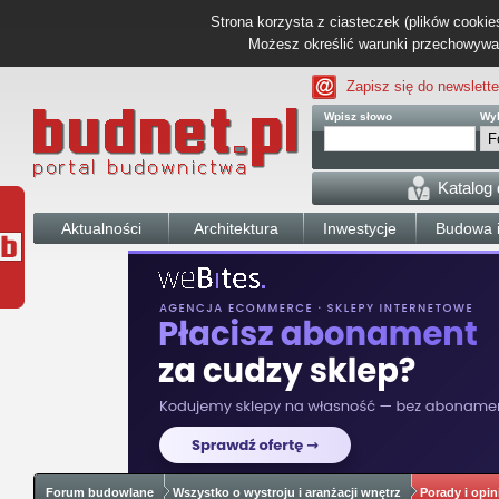
Strona korzysta z ciasteczek (plików cookies
Możesz określić warunki przechowywani
Zapisz się do newslette
Wpisz słowo
Wyb
Katalog
Aktualności
Architektura
Inwestycje
Budowa i
Forum budowlane
Wszystko o wystroju i aranżacji wnętrz
Porady i opin