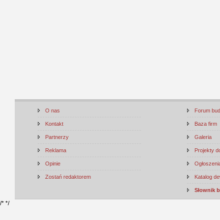
O nas
Forum bu
Kontakt
Baza firm
Partnerzy
Galeria
Reklama
Projekty 
Opinie
Ogłoszenia
Zostań redaktorem
Katalog d
Słownik 
/*
*/