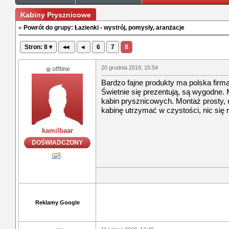
Kabiny Prysznicowe
«
Powrót do grupy: Łazienki - wystrój, pomysły, aranżacje
Stron: 8 ▾
◂◂
◂
6
7
8
20 grudnia 2018, 15:54
offline
Bardzo fajne produkty ma polska fir
Świetnie się prezentują, są wygodne. M
kabin prysznicowych. Montaż prosty, 
kabinę utrzymać w czystości, nic się n
kamilbaar
DOŚWIADCZONY
Reklamy Google