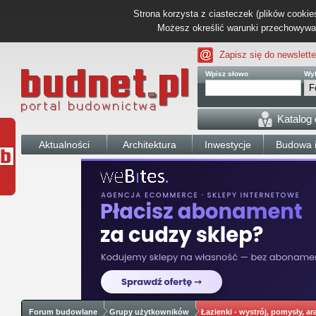
Strona korzysta z ciasteczek (plików cookies
Możesz określić warunki przechowywani
Zapisz się do newslette
Wpisz słowo
Wyb
Katalog
Aktualności
Architektura
Inwestycje
Budowa i
Forum budowlane
Grupy użytkowników
Łazienki - wystrój, pomysły, ar