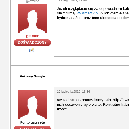
11 lutego 2019, 12:49
offline
Jeżeli rozglądacie się za odpowiednimi ka
się z firmą
www.martiv.pl
W ich ofercie zna
hydromasażem oraz inne akcesoria do do
gelmar
DOŚWIADCZONY
Reklamy Google
27 kwietnia 2019, 13:34
swoją kabine zamawialismy tutaj http://swis
nich dodzwonić było warto. Konkretne kab
trwałe
Konto usunięte