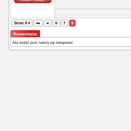
PRAKTYKANT
Stron: 8 ▾
◂◂
◂
6
7
8
Komentarze
Aby dodać post, należy się zalogować.