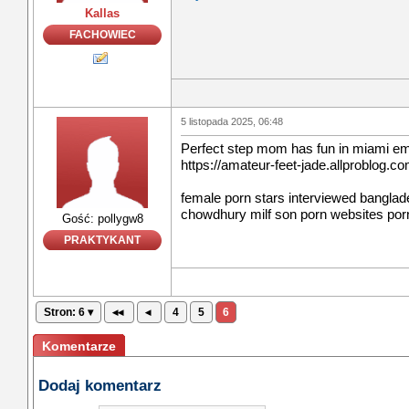
Kallas
FACHOWIEC
5 listopada 2025, 06:48
Perfect step mom has fun in miami 
https://amateur-feet-jade.allproblog.c
female porn stars interviewed banglad
chowdhury milf son porn websites po
Gość: pollygw8
PRAKTYKANT
Stron: 6 ▾
◂◂
◂
4
5
6
Komentarze
Dodaj komentarz