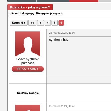
Kosiarka - jaką wybrać?
«
Powrót do grupy: Pielęgnacja ogrodu
Stron: 6 ▾
◂◂
◂
4
5
6
25 marca 2024, 11:04
synthroid buy
Gość: synthroid
purchase
PRAKTYKANT
Reklamy Google
25 marca 2024, 11:42