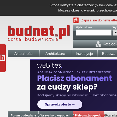
Strona korzysta z ciasteczek (plików cookies
Możesz określić warunki przechowywani
Zapisz się do newslette
Wpisz słowo
Wyb
Katalog
Aktualności
Architektura
Inwestycje
Budowa i
Kosiark
Forum budowlane
Wszystko o ogrodach
Pielęgnacja ogrodu