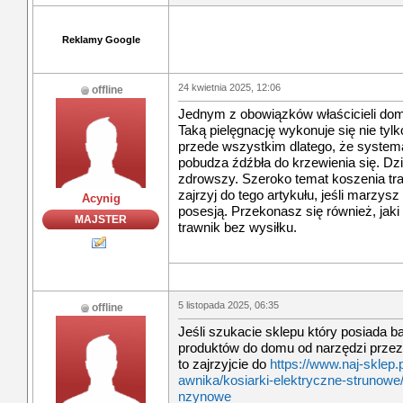
Reklamy Google
24 kwietnia 2025, 12:06
offline
Jednym z obowiązków właścicieli domó
Taką pielęgnację wykonuje się nie tyl
przede wszystkim dlatego, że system
pobudza źdźbła do krzewienia się. Dzię
zdrowszy. Szeroko temat koszenia t
zajrzyj do tego artykułu, jeśli marzy
Acynig
posesją. Przekonasz się również, jaki
MAJSTER
trawnik bez wysiłku.
5 listopada 2025, 06:35
offline
Jeśli szukacie sklepu który posiada b
produktów do domu od narzędzi przez 
to zajrzyjcie do
https://www.naj-sklep.p
awnika/kosiarki-elektryczne-strunowe
nzynowe