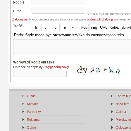
Podpis
E-mail
Adres e-mail nie bedzie prezen
Zaloguj się
. Nie posiadasz jeszcze konta w serwisie
budnet.pl
?
Załóż je
już teraz
w 
Treść
Kolor:
Wprowadź kod z obrazka
Obrazek nieczytelny?
Wygeneruj nowy
O nas
Forum bu
Kontakt
Baza firm
Partnerzy
Galeria
Reklama
Projekty 
Opinie
Ogłoszenia