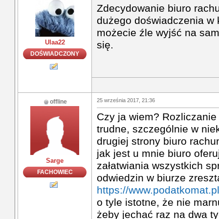
Zdecydowanie biuro rachu
dużego doświadczenia w k
możecie źle wyjść na sam
Ulaa22
się.
DOŚWIADCZONY
25 września 2017, 21:36
offline
Czy ja wiem? Rozliczanie
trudne, szczególnie w nie
drugiej strony biuro rach
jak jest u mnie biuro ofer
Sarge
załatwiania wszystkich s
FACHOWIEC
odwiedzin w biurze zreszt
https://www.podatkomat.pl
o tyle istotne, że nie mar
żeby jechać raz na dwa ty