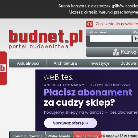
Strona korzysta z ciasteczek (plików cookies
Możesz określić warunki przechowywani
Zapisz się do newslette
Wpisz słowo
Wyb
Katalog
Aktualności
Architektura
Inwestycje
Budowa i
Księgowość w firmie
Forum budowlane
Wolne tematy
Trudne tematy