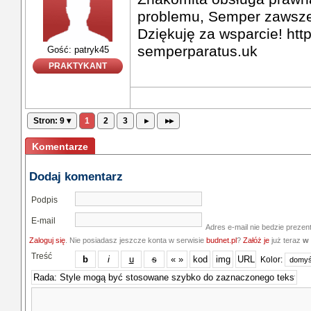
problemu, Semper zawsze 
Dziękuję za wsparcie! http
semperparatus.uk
Gość: patryk45
PRAKTYKANT
Stron: 9 ▾
1
2
3
▸
▸▸
Komentarze
Dodaj komentarz
Podpis
E-mail
Adres e-mail nie bedzie prezen
Zaloguj się
. Nie posiadasz jeszcze konta w serwisie
budnet.pl
?
Załóż je
już teraz
w 
Treść
Kolor: