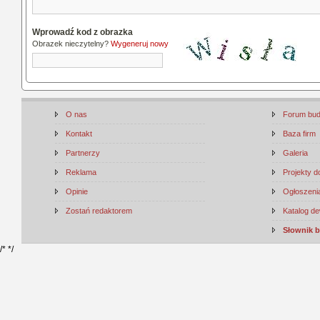
Wprowadź kod z obrazka
Obrazek nieczytelny?
Wygeneruj nowy
O nas
Forum bu
Kontakt
Baza firm
Partnerzy
Galeria
Reklama
Projekty 
Opinie
Ogłoszenia
Zostań redaktorem
Katalog d
Słownik 
/*
*/