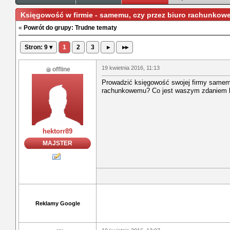
Księgowość w firmie - samemu, czy przez biuro rachunkow
«
Powrót do grupy: Trudne tematy
Stron: 9 ▾
1
2
3
▸
▸▸
19 kwietnia 2016, 11:13
offline
Prowadzić księgowość swojej firmy samemu
rachunkowemu? Co jest waszym zdaniem 
hektorr89
MAJSTER
Reklamy Google