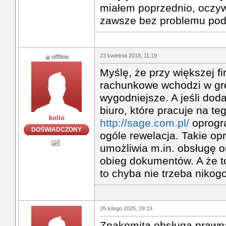
miałem poprzednio, oczyw
zawsze bez problemu pod
23 kwietnia 2018, 11:19
offline
Myślę, że przy większej fi
rachunkowe wchodzi w grę
wygodniejsze. A jeśli dod
biuro, które pracuje na te
kolio
http://sage.com.pl/
oprogr
DOŚWIADCZONY
ogóle rewelacja. Takie o
umożliwia m.in. obsługę on
obieg dokumentów. A że t
to chyba nie trzeba niko
26 lutego 2025, 09:19
Znakomita obsługa prawna