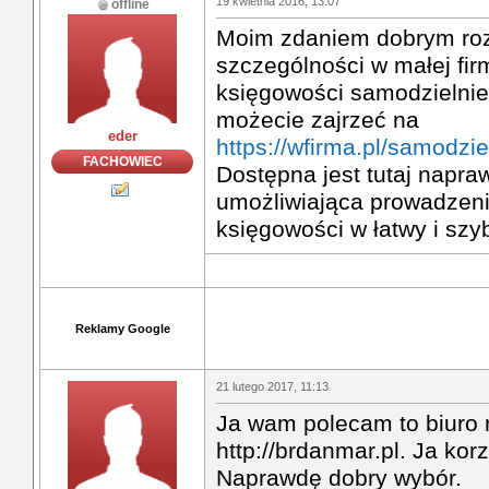
19 kwietnia 2016, 13:07
offline
Moim zdaniem dobrym ro
szczególności w małej fir
księgowości samodzielnie.
możecie zajrzeć na
eder
https://wfirma.pl/samodzi
FACHOWIEC
Dostępna jest tutaj napra
umożliwiająca prowadzen
księgowości w łatwy i szy
Reklamy Google
21 lutego 2017, 11:13
Ja wam polecam to biuro
http://brdanmar.pl. Ja kor
Naprawdę dobry wybór.