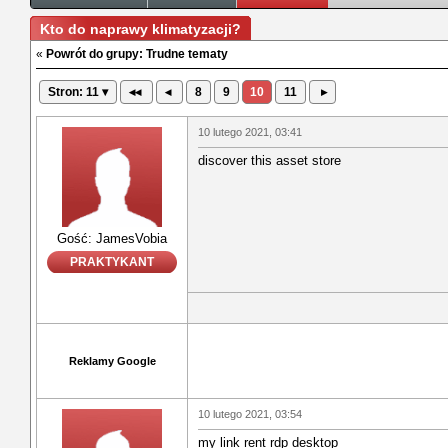
Kto do naprawy klimatyzacji?
«
Powrót do grupy: Trudne tematy
Stron: 11 ▾
◂◂
◂
8
9
10
11
▸
10 lutego 2021, 03:41
discover this asset store
Gość: JamesVobia
PRAKTYKANT
Reklamy Google
10 lutego 2021, 03:54
my link rent rdp desktop