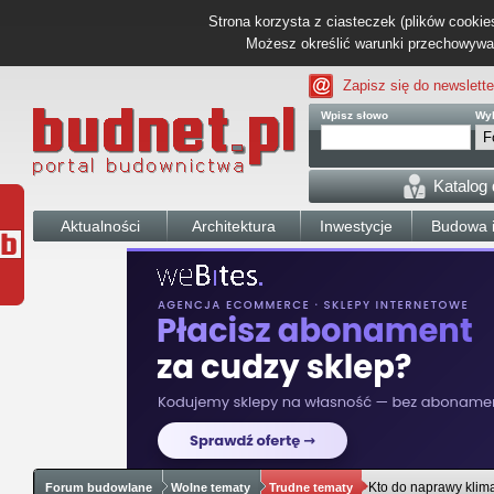
Strona korzysta z ciasteczek (plików cookies
Możesz określić warunki przechowywani
Zapisz się do newslette
Wpisz słowo
Wyb
Katalog
Aktualności
Architektura
Inwestycje
Budowa i
Kto do naprawy klima
Forum budowlane
Wolne tematy
Trudne tematy