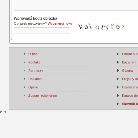
Wprowadź kod z obrazka
Obrazek nieczytelny?
Wygeneruj nowy
O nas
Forum bu
Kontakt
Baza firm
Partnerzy
Galeria
Reklama
Projekty 
Opinie
Ogłoszenia
Zostań redaktorem
Katalog d
Słownik 
/*
*/