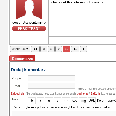
check out this site rent rdp desktop
Gość: BrandonEmime
PRAKTYKANT
Stron: 11 ▾
◂◂
◂
8
9
10
11
▸
Komentarze
Dodaj komentarz
Podpis
E-mail
Adres e-mail nie bedzie prezen
Zaloguj się
. Nie posiadasz jeszcze konta w serwisie
budnet.pl
?
Załóż je
już teraz
w 
Treść
Kolor: