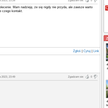
a 2023, 23:26
Zgadzam sie:
0
olecenie. Mam nadzieję, że się nigdy nie przyda, ale zawsze warto
e czego kontakt.
Z
Zgłoś
|
Cytuj
|
Link
a 2023, 23:49
Zgadzam sie:
0