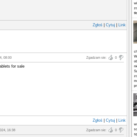
w
zd
t
Zgłoś
|
Cytuj
|
Link
ch
W
4, 08:00
Zgadzam sie:
0
ob
ablets for sale
n
S
z
m
p
Zgłoś
|
Cytuj
|
Link
w
s
2024, 16:38
Zgadzam sie:
0
s