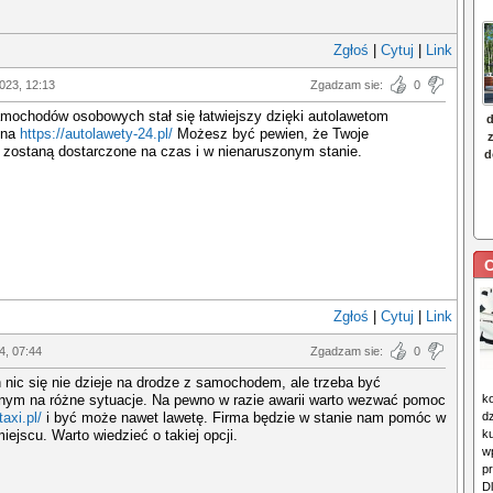
Zgłoś
|
Cytuj
|
Link
2023, 12:13
Zgadzam sie:
0
mochodów osobowych stał się łatwiejszy dzięki autolawetom
 na
https://autolawety-24.pl/
Możesz być pewien, że Twoje
zostaną dostarczone na czas i w nienaruszonym stanie.
C
Zgłoś
|
Cytuj
|
Link
4, 07:44
Zgadzam sie:
0
h nic się nie dzieje na drodze z samochodem, ale trzeba być
nym na różne sytuacje. Na pewno w razie awarii warto wezwać pomoc
k
taxi.pl/
i być może nawet lawetę. Firma będzie w stanie nam pomóc w
dz
ejscu. Warto wiedzieć o takiej opcji.
ku
wp
p
D