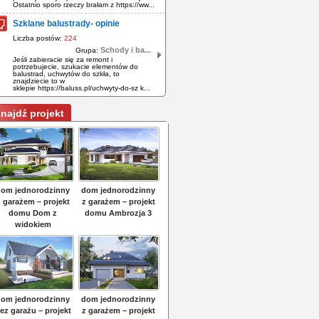
Ostatnio sporo rzeczy brałam z https://ww...
Szklane balustrady- opinie
Liczba postów:
224
Schody i ba...
Grupa:
Jeśli zabieracie się za remont i
potrzebujecie, szukacie elementów do
balustrad, uchwytów do szkła, to
znajdziecie to w
sklepie https://baluss.pl/uchwyty-do-sz k...
najdź projekt