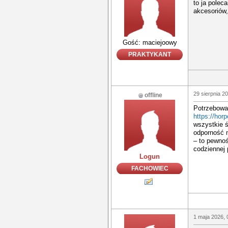
to ja pole
akcesoriów,
Gość: maciejoowy
PRAKTYKANT
29 sierpnia 2
offline
Potrzebowa
https://hor
wszystkie ś
odporność n
– to pewno
codziennej 
Logun
FACHOWIEC
1 maja 2026, 