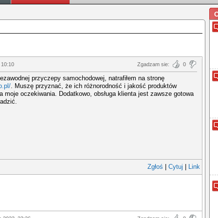
O
 10:10
Zgadzam sie:
0
iezawodnej przyczepy samochodowej, natrafiłem na stronę
o.pl/
. Muszę przyznać, że ich różnorodność i jakość produktów
a moje oczekiwania. Dodatkowo, obsługa klienta jest zawsze gotowa
adzić.
Zgłoś
|
Cytuj
|
Link