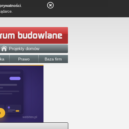
 prywatności
.
lądarce.
Projekty domów
łka
Prawo
Baza firm