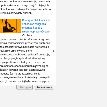
wnętrzne, których konstrukcja, balustrada i
topnie wykonane zostały z najróżniejszych
ateriałów, nierzadko połączonych ze sobą w
ałkiem nieoczywisty sposób.
Bariery architektoniczne -
schodołaz zwiększa
mobilność osób z
niepełnosprawnościami?
Osoby z
iepełnosprawnościami codziennie stają przed
ieloma wyzwaniami w przestrzeni publicznej.
hoć przepisy prawa nakładają na instytucje
bowiązek eliminowania barier
rchitektonicznych, rzeczywistość pokazuje,
e schody, progi czy brak wind wciąż są
użym problemem. Jednym z rozwiązań,
tóre pomaga osobom poruszającym się na
ózkach inwalidzkich, jest zastosowanie
chodołazów. To urządzenie zmienia
erspektywę mobilności, ułatwiając dostęp do
ejsc, które wcześniej były poza zasięgiem.
« Następne
Poprzednie »