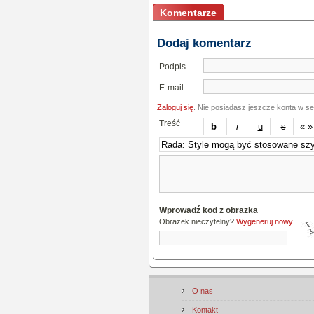
Komentarze
Dodaj komentarz
Podpis
E-mail
Zaloguj się
. Nie posiadasz jeszcze konta w s
Treść
Wprowadź kod z obrazka
Obrazek nieczytelny?
Wygeneruj nowy
O nas
Kontakt