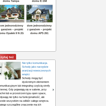
zytaj też
Nie tylko komunikacja.
Schody jako narzędzie
aranżacji nowoczesnych
wnętrz
Schody mogą być
dyskretnym elementem
omunikacyjnym lub integralną częścią strefy
iennej. Gdy pojawiają się w salonie, przy
chni lub w przestrzeni typu open space,
ływają nie tylko na funkcjonalność, ale
rzede wszystkim na odbiór całego wnętrza.
latego szczególne znaczenie ma ich