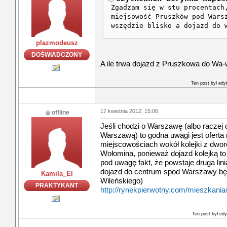
Zgadzam się w stu procentach
miejsowość Pruszków pod Wars
wszędzie blisko a dojazd do 
plazmodeusz
DOŚWIADCZONY
A ile trwa dojazd z Pruszkowa do Wa
Ten post był ed
17 kwietnia 2012, 15:06
offline
Jeśli chodzi o Warszawę (albo raczej
Warszawą) to godna uwagi jest oferta
miejscowościach wokół kolejki z dwor
Wołomina, ponieważ dojazd kolejką to 
pod uwagę fakt, że powstaje druga lin
dojazd do centrum spod Warszawy będ
Kamila_El
Wileńskiego)
PRAKTYKANT
http://rynekpierwotny.com/mieszkania
Ten post był ed