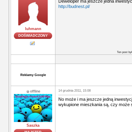
Deweloper ma jeszcze jedna inwesty
http://budnest.pl/
luhmann
DOŚWIADCZONY
Ten post by
Reklamy Google
14 grudnia 2011, 15:08
offline
No może i ma jeszcze jedną inwestycje
wykupione mieszkania są, czy może s
Saszka