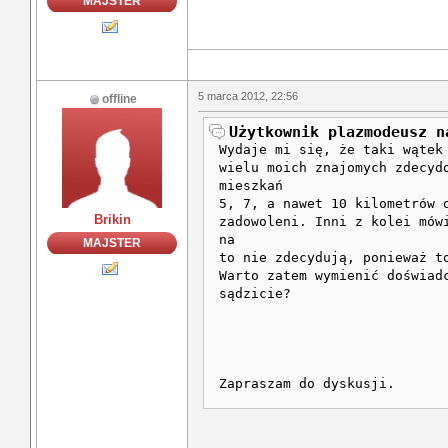
MAJSTER
5 marca 2012, 22:56
offline
Użytkownik plazmodeusz n
Wydaje mi się, że taki wątek
wielu moich znajomych zdecyd
mieszkań
5, 7, a nawet 10 kilometrów 
Brikin
zadowoleni. Inni z kolei mów
na
MAJSTER
to nie zdecydują, ponieważ t
Warto zatem wymienić doświad
sądzicie?
Zapraszam do dyskusji.