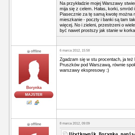
Na przykładzie mojej Warszawy stwi
mija się z celem. Hałas, korki, smród
Piasecznie za tę samą kwotę można 
mieszkanie - poczty i banki są tam t
więcej. No i zieleni, przestrzeni o wi
być nawet prostszy jak stanie w korka
6 marca 2012, 15:58
offline
Zgadzam się w stu procentach, ja też
Pruszków pod Warszawą, równie spoko
warszawy ekspresowy :)
Borynka
MAJSTER
8 marca 2012, 09:09
offline
Użytkownik Borynka napis