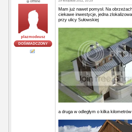
29 listopada 2011, 10:25
offline
Mam już nawet pomysł. Na obrzeżach
ciekawe inwestycje, jedna zlokalizowa
przy ulicy Sułowskiej
plazmodeusz
DOŚWIADCZONY
a druga w odległym o kilka kilometró