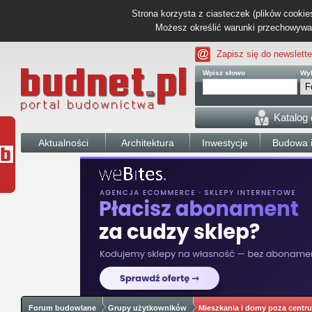
Strona korzysta z ciasteczek (plików cookies
Możesz określić warunki przechowywani
Zapisz się do newslette
Wpisz słowo
Wyb
Katalog
Aktualności
Architektura
Inwestycje
Budowa i
Forum budowlane
Grupy użytkowników
Mieszkania i domy poza centr