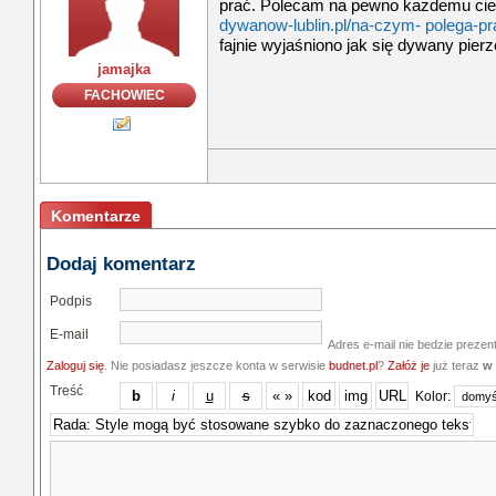
prać. Polecam na pewno każdemu ci
dywanow-lublin.pl/na-czym- polega-p
fajnie wyjaśniono jak się dywany pier
jamajka
FACHOWIEC
Komentarze
Dodaj komentarz
Podpis
E-mail
Adres e-mail nie bedzie prezen
Zaloguj się
. Nie posiadasz jeszcze konta w serwisie
budnet.pl
?
Załóż je
już teraz
w 
Treść
Kolor: