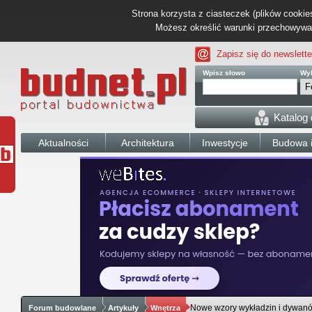
Strona korzysta z ciasteczek (plików cookies
Możesz określić warunki przechowywani
Zapisz się do newslette
Wpisz słowo
Wyb
Katalog
Aktualności
Architektura
Inwestycje
Budowa i
Nowe wzory wykładzin i dywanó
Forum budowlane
Artykuły
Wnętrza