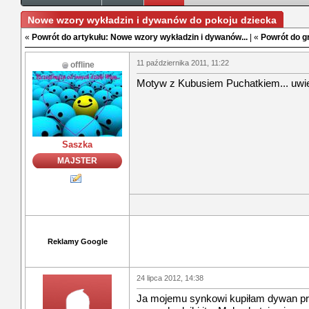
Nowe wzory wykładzin i dywanów do pokoju dziecka
«
Powrót do artykułu: Nowe wzory wykładzin i dywanów...
| «
Powrót do g
11 października 2011, 11:22
offline
Motyw z Kubusiem Puchatkiem... uwie
Saszka
MAJSTER
Reklamy Google
24 lipca 2012, 14:38
Ja mojemu synkowi kupiłam dywan prze