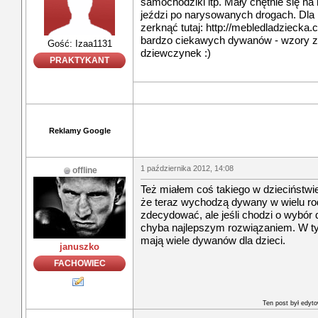
samochodziki itp. Mały chętnie się na
jeździ po narysowanych drogach. Dla 
zerknąć tutaj: http://mebledladziecka
bardzo ciekawych dywanów - wzory za
Gość: Izaa1131
dziewczynek :)
PRAKTYKANT
Reklamy Google
1 października 2012, 14:08
offline
Też miałem coś takiego w dzieciństw
że teraz wychodzą dywany w wielu rod
zdecydować, ale jeśli chodzi o wybór d
chyba najlepszym rozwiązaniem. W t
mają wiele dywanów dla dzieci.
januszko
FACHOWIEC
Ten post był edyt