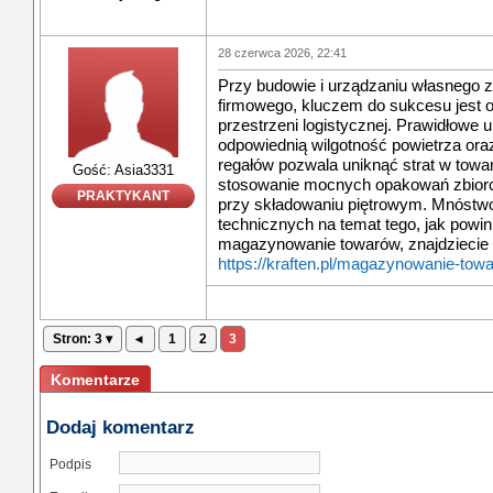
28 czerwca 2026, 22:41
Przy budowie i urządzaniu własnego 
firmowego, kluczem do sukcesu jest 
przestrzeni logistycznej. Prawidłowe u
odpowiednią wilgotność powietrza or
regałów pozwala uniknąć strat w towa
Gość: Asia3331
stosowanie mocnych opakowań zbiorc
PRAKTYKANT
przy składowaniu piętrowym. Mnóst
technicznych na temat tego, jak powi
magazynowanie towarów, znajdziecie 
https://kraften.pl/magazynowanie-tow
Stron: 3 ▾
◂
1
2
3
Komentarze
Dodaj komentarz
Podpis