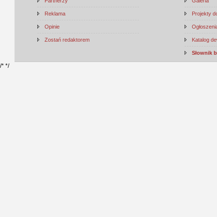
Partnerzy
Galeria
Reklama
Projekty 
Opinie
Ogłoszenia
Zostań redaktorem
Katalog d
Słownik 
/*
*/