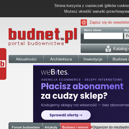
Strona korzysta z ciasteczek (plików cookies
Możesz określić warunki przechowywani
Zapisz się do newslette
Wpisz słowo
Wyb
Katalog
Aktualności
Architektura
Inwestycje
Budowa i
Organizer do niezbędn
Forum budowlane
Artykuły
Budowa i remont