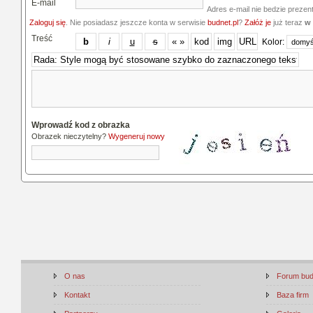
E-mail
Adres e-mail nie bedzie prezen
Zaloguj się
. Nie posiadasz jeszcze konta w serwisie
budnet.pl
?
Załóż je
już teraz
w 
Treść
Kolor:
Wprowadź kod z obrazka
Obrazek nieczytelny?
Wygeneruj nowy
O nas
Forum bu
Kontakt
Baza firm