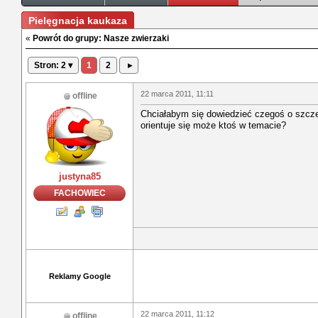
Pielęgnacja kaukaza
«
Powrót do grupy: Nasze zwierzaki
Stron: 2 ▾
1
2
▸
22 marca 2011, 11:11
offline
Chciałabym się dowiedzieć czegoś o szcze
orientuje się może ktoś w temacie?
justyna85
FACHOWIEC
Reklamy Google
22 marca 2011, 11:12
offline