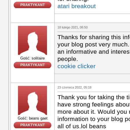
atari breakout
PRAKTYKANT
18 lutego 2021, 06:50
Thanks for sharing this inf
your blog post very much.
an informative and interes
people.
Gość: solitaire
cookie clicker
PRAKTYKANT
23 czerwca 2022, 05:18
Thank you for taking the ti
have strong feelings about
more about it. Would you
information to your blog pos
Gość: beans gaet
all of us.lol beans
PRAKTYKANT