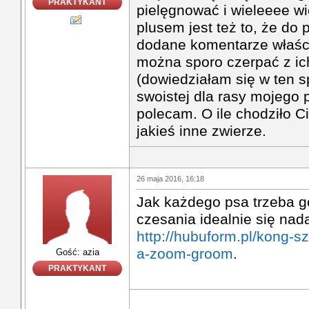
PRAKTYKANT
pielęgnować i wieleeee wi
plusem jest też to, że do
dodane komentarze właścic
można sporo czerpać z i
(dowiedziałam się w ten 
swoistej dla rasy mojego 
polecam. O ile chodziło Ci
jakieś inne zwierze.
26 maja 2016, 16:18
Jak każdego psa trzeba g
czesania idealnie się nad
http://hubuform.pl/kong-
a-zoom-groom
.
Gość: azia
PRAKTYKANT