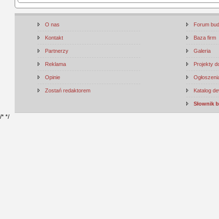
O nas
Forum bu
Kontakt
Baza firm
Partnerzy
Galeria
Reklama
Projekty 
Opinie
Ogłoszenia
Zostań redaktorem
Katalog d
Słownik 
/*
*/