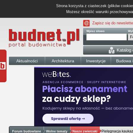
Strona korzysta z ciasteczek (plików cookies
Możesz określić warunki przechowywani
Zapisz się do newslette
Wpisz słowo
Wyb
Katalog
Aktualności
Architektura
Inwestycje
Budowa i
Pielęgnacja kauka
Forum budowlane
Wolne tematy
Nasze zwierzaki