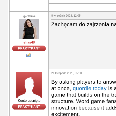
8 września 2023, 12:05
offline
Zachęcam do zajrzenia na
elias48
PRAKTYKANT
21 listopada 2025, 05:30
By asking players to answe
at once,
quordle today
is 
game that builds on the tr
structure. Word game fans 
Konto usunięte
innovation because it add
PRAKTYKANT
excitement.