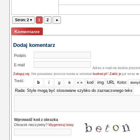
Stron: 2 ▾
1
2
▸
Komentarze
Dodaj komentarz
Podpis
E-mail
Adres e-mail nie bedzie prezen
Zaloguj się
. Nie posiadasz jeszcze konta w serwisie
budnet.pl
?
Załóż je
już teraz
w 
Treść
Kolor:
Wprowadź kod z obrazka
Obrazek nieczytelny?
Wygeneruj nowy