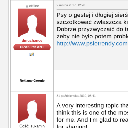
2 marca 2017, 12:20
offline
Psy o gestej i długiej sier
szczotkować zwłaszcza ki
Dobrze przyzwyczaić do t
żeby nie było potem prob
dmuchance
http://www.psietrendy.com
PRAKTYKANT
Reklamy Google
31 października 2019, 08:41
A very interesting topic th
think this is one of the mo
for me. And I'm glad to re
for sharing!
Gość: sukamin