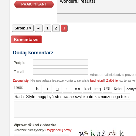
wonderful results!
PRAKTYKANT
Stron: 3 ▾
◂
1
2
3
Komentarze
Dodaj komentarz
Podpis
E-mail
Adres e-mail nie bedzie prezen
Zaloguj się
. Nie posiadasz jeszcze konta w serwisie
budnet.pl
?
Załóż je
już teraz
w 
Treść
Kolor:
Wprowadź kod z obrazka
Obrazek nieczytelny?
Wygeneruj nowy