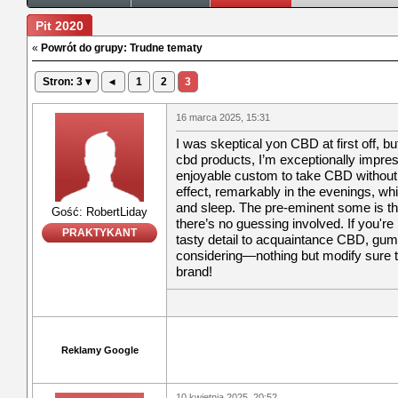
Pit 2020
«
Powrót do grupy: Trudne tematy
Stron: 3 ▾
◂
1
2
3
16 marca 2025, 15:31
I was skeptical yon CBD at first off, bu
cbd products, I’m exceptionally impre
enjoyable custom to take CBD without 
effect, remarkably in the evenings, wh
and sleep. The pre-eminent some is t
Gość: RobertLiday
there’s no guessing involved. If you're
PRAKTYKANT
tasty detail to acquaintance CBD, gumm
considering—nothing but modify sure 
brand!
Reklamy Google
10 kwietnia 2025, 20:52