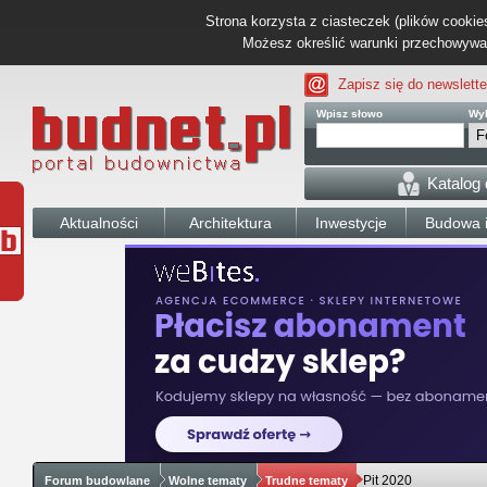
Strona korzysta z ciasteczek (plików cookies
Możesz określić warunki przechowywani
Zapisz się do newslette
Wpisz słowo
Wyb
Katalog
Aktualności
Architektura
Inwestycje
Budowa i
Pit 2020
Forum budowlane
Wolne tematy
Trudne tematy