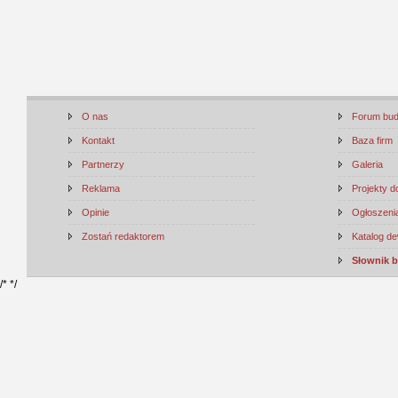
O nas
Forum bu
Kontakt
Baza firm
Partnerzy
Galeria
Reklama
Projekty 
Opinie
Ogłoszenia
Zostań redaktorem
Katalog d
Słownik 
/*
*/