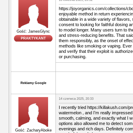
https://joyorganics.com/collections/c
enjoyable method in return experiencin
obtainable in a wide variety of flavors,
consent to looking for faithful dosing 
to model longer. Many users turn to t
Gość: JamesGlync
and stress-reducing benefits. That said
PRAKTYKANT
them responsibly, as the onset of effec
methods like smoking or vaping. Eve
and verify that their exploit is author
or purchasing.
Reklamy Google
14 czerwca 2025, 20:33
I recently tried https://killakush.com
watermelon , and I’m really impressed 
smooth, calming, and exactly what I w
options also allowed me to detect some
evenings and rich days. Definitely c
Gość: ZacharyAboke