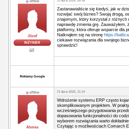
13 lipca 2026, 09:39
offline
Zastanawialiście się kiedyś, jak w dz
rozwijać swój biznes? Swoją drogą, o
znajomym, który korzystał z różnych na
naprawdę zmienia grę. Zauważyłem, że
platformy, która oferuje wsparcie dla 
Natknąłem się na stronę
https://baltic
Józef
ciekawe rozwiązania dla swojego bizn
INŻYNIER
sprawdzić!
Reklamy Google
21 lipca 2026, 21:14
offline
Wdrożenie systemu ERP często kojarz
skomplikowanym projektem. W praktyc
wcześniejszego przygotowania przeds
dopasowania funkcjonalności do codz
wyborem rozwiązania warto dokładnie 
Czytając o możliwościach Comarch ER
Ahmes