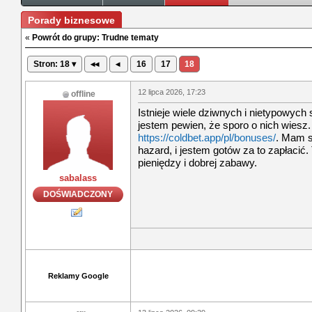
Porady biznesowe
«
Powrót do grupy: Trudne tematy
Stron: 18 ▾
◂◂
◂
16
17
18
12 lipca 2026, 17:23
offline
Istnieje wiele dziwnych i nietypowych
jestem pewien, że sporo o nich wiesz
https://coldbet.app/pl/bonuses/
. Mam s
hazard, i jestem gotów za to zapłacić.
pieniędzy i dobrej zabawy.
sabalass
DOŚWIADCZONY
Reklamy Google