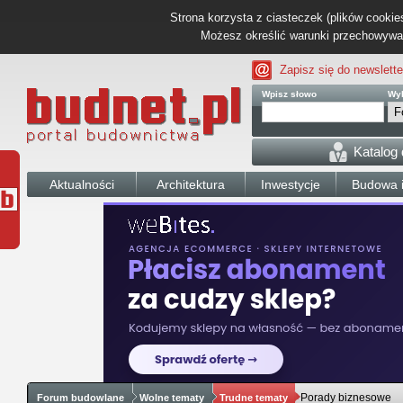
Strona korzysta z ciasteczek (plików cookies
Możesz określić warunki przechowywani
Zapisz się do newslette
Wpisz słowo
Wyb
Katalog
Aktualności
Architektura
Inwestycje
Budowa i
Porady biznesowe
Forum budowlane
Wolne tematy
Trudne tematy