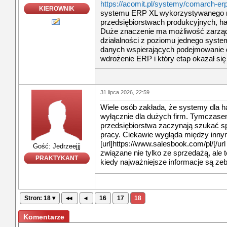
https://acomit.pl/systemy/comarch-erp
KIEROWNIK
systemu ERP XL wykorzystywanego 
przedsiębiorstwach produkcyjnych, ha
Duże znaczenie ma możliwość zarzą
działalności z poziomu jednego syste
danych wspierających podejmowanie d
wdrożenie ERP i który etap okazał si
31 lipca 2026, 22:59
Wiele osób zakłada, że systemy dla
wyłącznie dla dużych firm. Tymczas
przedsiębiorstwa zaczynają szukać s
pracy. Ciekawie wygląda między inny
[url]https://www.salesbook.com/pl/[/ur
Gość: Jedrzeejjj
związane nie tylko ze sprzedażą, ale t
PRAKTYKANT
kiedy najważniejsze informacje są ze
Stron: 18 ▾
◂◂
◂
16
17
18
Komentarze