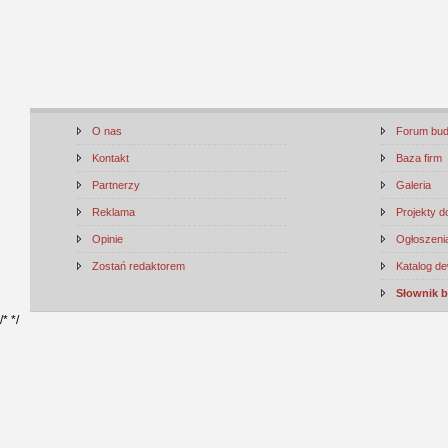
O nas
Forum bu
Kontakt
Baza firm
Partnerzy
Galeria
Reklama
Projekty 
Opinie
Ogłoszenia
Zostań redaktorem
Katalog d
Słownik 
/*
*/