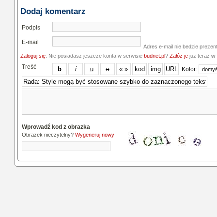
Dodaj komentarz
Podpis
E-mail
Adres e-mail nie bedzie prezen
Zaloguj się
. Nie posiadasz jeszcze konta w serwisie
budnet.pl
?
Załóż je
już teraz
w 
Treść
Kolor:
Wprowadź kod z obrazka
Obrazek nieczytelny?
Wygeneruj nowy