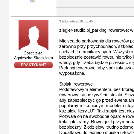
3 listopada 2016, 06:45
ziegler-studio.pl_parkingi rowerowe:
Miejsca do parkowania dla rowerów po
zarówno przy przychodniach, szkołach
i pętlach komunikacyjnych. Wszystko 
Gość: zlec.
bezpiecznie zostawić rower, nie tylko j
Agnieszka Skarbińska
wtedy, gdy trzeba będzie przesiąść si
PRAKTYKANT
Parkingi rowerowe, aby spełniały swo
wyposażone.
Stojaki rowerowe
Podstawowym elementem, bez którego 
rowerowy, są oczywiście stojaki. Służ
aby zabezpieczyć go przed ewentualną
popularnym i cenionym modelem stoj
kształcie litery „U”. Taki stojak jest
Pozwala on na swobodne oparcie rower
koła, jak i ramy. Rower jest przymoco
bezpieczny. Złodziejowi trudno zdemo
Dodatkowo do jednego stojaka u-ksz