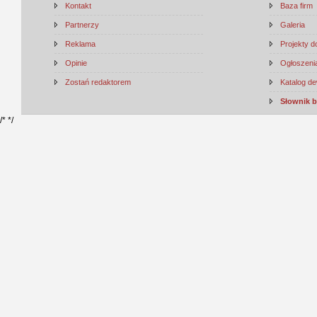
Kontakt
Baza firm
Partnerzy
Galeria
Reklama
Projekty 
Opinie
Ogłoszenia
Zostań redaktorem
Katalog d
Słownik 
/*
*/