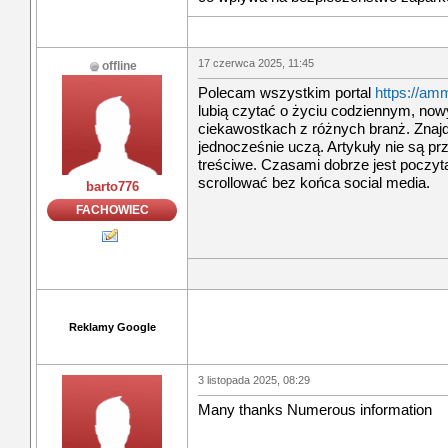
17 czerwca 2025, 11:45
offline
Polecam wszystkim portal
https://amm
lubią czytać o życiu codziennym, now
ciekawostkach z różnych branż. Znajdzi
jednocześnie uczą. Artykuły nie są prz
treściwe. Czasami dobrze jest poczy
scrollować bez końca social media.
barto776
FACHOWIEC
Reklamy Google
3 listopada 2025, 08:29
Many thanks Numerous information