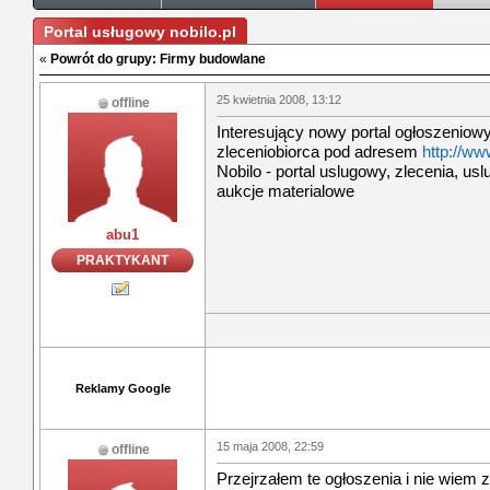
Portal usługowy nobilo.pl
«
Powrót do grupy: Firmy budowlane
25 kwietnia 2008, 13:12
offline
Interesujący nowy portal ogłoszeniow
zleceniobiorca pod adresem
http://ww
Nobilo - portal uslugowy, zlecenia, uslu
aukcje materialowe
abu1
PRAKTYKANT
Reklamy Google
15 maja 2008, 22:59
offline
Przejrzałem te ogłoszenia i nie wiem z