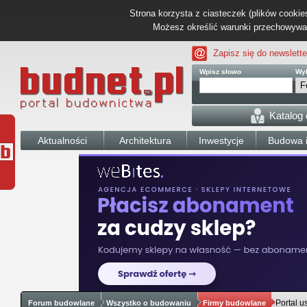
Strona korzysta z ciasteczek (plików cookies
Możesz określić warunki przechowywani
Zapisz się do newslette
Wpisz słowo
Wyb
Katalog
Aktualności
Architektura
Inwestycje
Budowa i
Portal u
Forum budowlane
Wszystko o budowaniu
Firmy budowlane