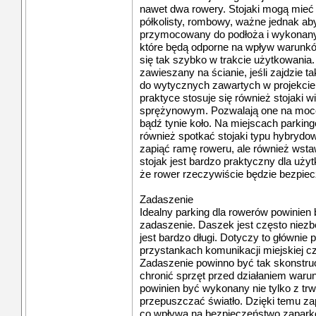
nawet dwa rowery. Stojaki mogą mieć r
półkolisty, rombowy, ważne jednak a
przymocowany do podłoża i wykonany 
które będą odporne na wpływ warunkó
się tak szybko w trakcie użytkowania
zawieszany na ścianie, jeśli zajdzie 
do wytycznych zawartych w projekci
praktyce stosuje się również stojaki 
sprężynowym. Pozwalają one na moco
bądź tynie koło. Na miejscach parki
również spotkać stojaki typu hybrydo
zapiąć ramę roweru, ale również wstaw
stojak jest bardzo praktyczny dla uż
że rower rzeczywiście będzie bezpiec
Zadaszenie
Idealny parking dla rowerów powinie
zadaszenie. Daszek jest często niezb
jest bardzo długi. Dotyczy to głównie
przystankach komunikacji miejskiej c
Zadaszenie powinno być tak skonstr
chronić sprzęt przed działaniem war
powinien być wykonany nie tylko z trw
przepuszczać światło. Dzięki temu za
co wpływa na bezpieczeństwo zapark