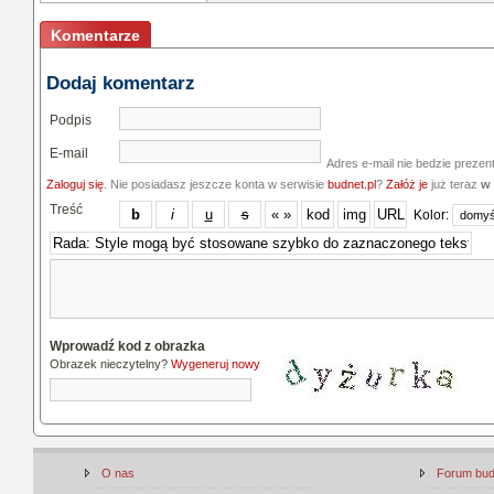
Komentarze
Dodaj komentarz
Podpis
E-mail
Adres e-mail nie bedzie prezen
Zaloguj się
. Nie posiadasz jeszcze konta w serwisie
budnet.pl
?
Załóż je
już teraz
w 
Treść
Kolor:
Wprowadź kod z obrazka
Obrazek nieczytelny?
Wygeneruj nowy
O nas
Forum bu