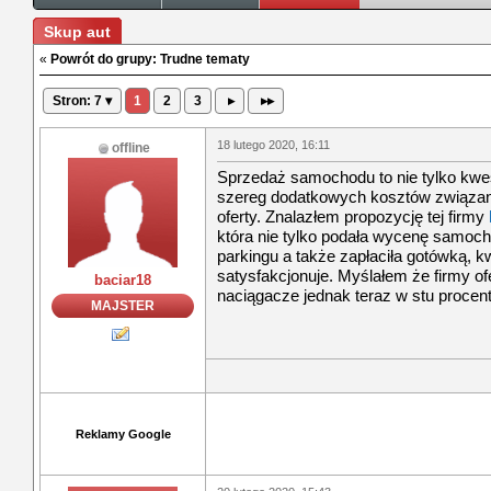
Skup aut
«
Powrót do grupy: Trudne tematy
Stron: 7 ▾
1
2
3
▸
▸▸
18 lutego 2020, 16:11
offline
Sprzedaż samochodu to nie tylko kwest
szereg dodatkowych kosztów związan
oferty. Znalazłem propozycję tej firmy
która nie tylko podała wycenę samoch
parkingu a także zapłaciła gotówką, k
satysfakcjonuje. Myślałem że firmy 
baciar18
naciągacze jednak teraz w stu procent
MAJSTER
Reklamy Google