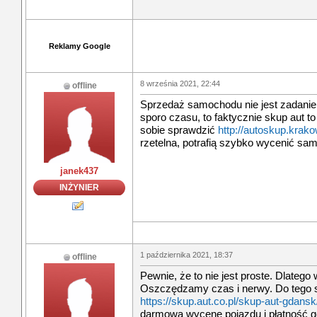
Reklamy Google
8 września 2021, 22:44
offline
Sprzedaż samochodu nie jest zadanie
sporo czasu, to faktycznie skup aut t
sobie sprawdzić
http://autoskup.krako
rzetelna, potrafią szybko wycenić sa
janek437
INŻYNIER
1 października 2021, 18:37
offline
Pewnie, że to nie jest proste. Dlateg
Oszczędzamy czas i nerwy. Do tego s
https://skup.aut.co.pl/skup-aut-gdansk
darmową wycenę pojazdu i płatność 