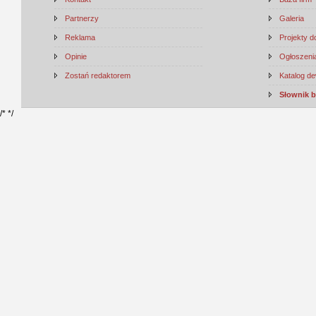
Partnerzy
Galeria
Reklama
Projekty 
Opinie
Ogłoszenia
Zostań redaktorem
Katalog d
Słownik 
/*
*/