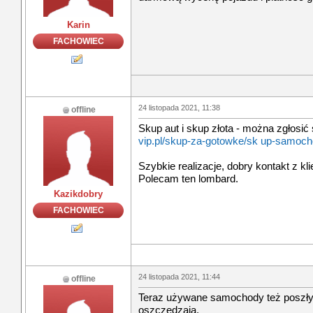
Karin
FACHOWIEC
24 listopada 2021, 11:38
offline
Skup aut i skup złota - można zgłosić
vip.pl/skup-za-gotowke/sk up-samoc
Szybkie realizacje, dobry kontakt z kl
Polecam ten lombard.
Kazikdobry
FACHOWIEC
24 listopada 2021, 11:44
offline
Teraz używane samochody też poszły 
oszczędzają.