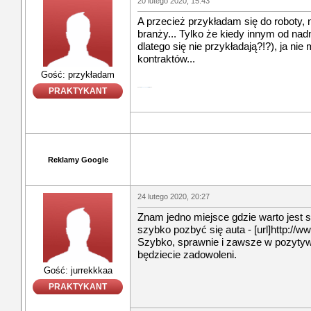
20 lutego 2020, 15:43
A przecież przykładam się do roboty, n
branży... Tylko że kiedy innym od nad
dlatego się nie przykładają?!?), ja ni
kontraktów...
Gość: przykładam
PRAKTYKANT
Update
fireboy and watergirl
full series.
Reklamy Google
24 lutego 2020, 20:27
Znam jedno miejsce gdzie warto jest si
szybko pozbyć się auta - [url]http:/
Szybko, sprawnie i zawsze w pozytyw
będziecie zadowoleni.
Gość: jurrekkkaa
PRAKTYKANT