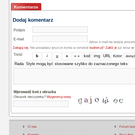
Komentarze
Dodaj komentarz
Podpis
E-mail
Adres e-mail nie bedzie prezen
Zaloguj się
. Nie posiadasz jeszcze konta w serwisie
budnet.pl
?
Załóż je
już teraz
w 
Treść
Kolor:
Wprowadź kod z obrazka
Obrazek nieczytelny?
Wygeneruj nowy
O nas
Forum bu
Kontakt
Baza firm