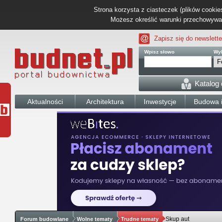
Strona korzysta z ciasteczek (plików cookies
Możesz określić warunki przechowywani
Zapisz się do newslette
Wpisz słowo
Wyb
Katalog
Aktualności
Architektura
Inwestycje
Budowa i
Skup aut
Forum budowlane
Wolne tematy
Trudne tematy