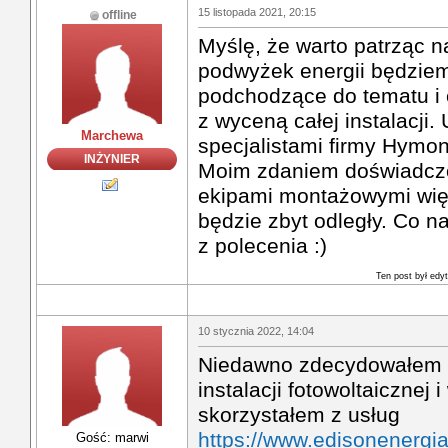
15 listopada 2021, 20:15
offline
Myślę, że warto patrząc n
podwyżek energii będziem
podchodzące do tematu i
z wyceną całej instalacji
Marchewa
specjalistami firmy Hymo
INŻYNIER
Moim zdaniem doświadczo
ekipami montażowymi więc
będzie zbyt odległy. Co na
z polecenia :)
Ten post był ed
10 stycznia 2022, 14:04
Niedawno zdecydowałem 
instalacji fotowoltaicznej
skorzystałem z usług
https://www.edisonenergia
Gość: marwi