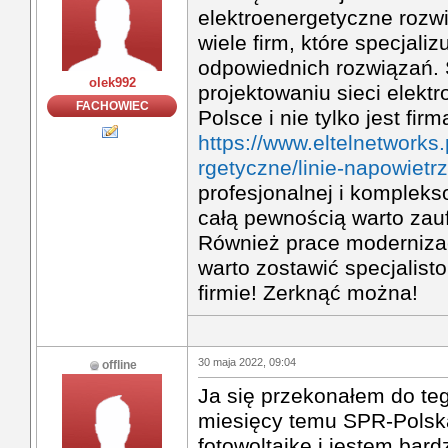
elektroenergetyczne rozwi
wiele firm, które specjali
odpowiednich rozwiązań. 
olek992
projektowaniu sieci elekt
FACHOWIEC
Polsce i nie tylko jest firm
https://www.eltelnetworks.p
rgetyczne/linie-napowietr
profesjonalnej i kompleks
całą pewnością warto zau
Również prace moderniza
warto zostawić specjalisto
firmie! Zerknąć można!
30 maja 2022, 09:04
offline
Ja się przekonałem do teg
miesięcy temu SPR-Polsk
fotowoltaikę i jestem bar