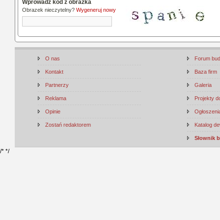
Wprowadź kod z obrazka
Obrazek nieczytelny?
Wygeneruj nowy
O nas
Forum bu
Kontakt
Baza firm
Partnerzy
Galeria
Reklama
Projekty 
Opinie
Ogłoszenia
Zostań redaktorem
Katalog d
Słownik 
/*
*/