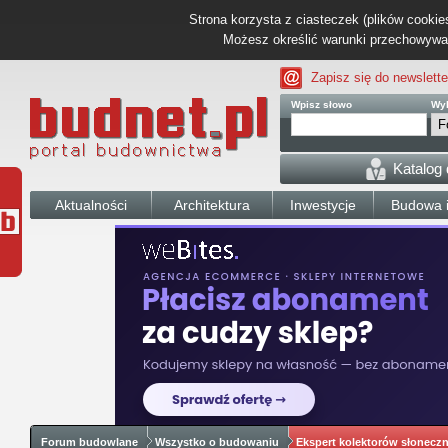
Strona korzysta z ciasteczek (plików cookies
Możesz określić warunki przechowywani
Zapisz się do newslette
Wpisz słowo
Wyb
Katalog
Aktualności
Architektura
Inwestycje
Budowa i
Forum budowlane
Wszystko o budowaniu
Ekspert kolektorów słonecz